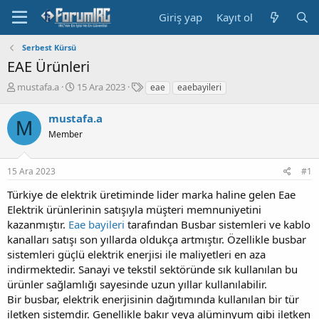
Giriş yap
Kayıt ol
Serbest Kürsü
EAE Ürünleri
K
B
E
mustafa.a
15 Ara 2023
eae
eaebayileri
o
a
t
n
ş
i
mustafa.a
M
b
l
k
Member
u
a
e
y
n
t
u
g
l
15 Ara 2023
#1
b
ı
e
a
ç
r
Türkiye de elektrik üretiminde lider marka haline gelen Eae
ş
t
Elektrik ürünlerinin satışıyla müşteri memnuniyetini
l
a
kazanmıştır.
Eae bayileri
tarafından Busbar sistemleri ve kablo
a
r
kanalları satışı son yıllarda oldukça artmıştır. Özellikle busbar
t
i
a
h
sistemleri güçlü elektrik enerjisi ile maliyetleri en aza
n
i
indirmektedir. Sanayi ve tekstil sektöründe sık kullanılan bu
ürünler sağlamlığı sayesinde uzun yıllar kullanılabilir.
Bir busbar, elektrik enerjisinin dağıtımında kullanılan bir tür
iletken sistemdir. Genellikle bakır veya alüminyum gibi iletken