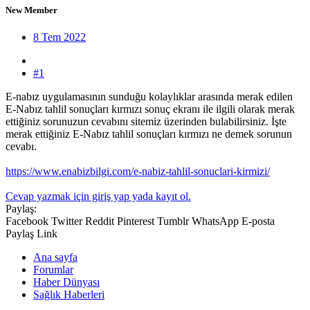
New Member
8 Tem 2022
#1
E-nabız uygulamasının sunduğu kolaylıklar arasında merak edilen
E-Nabız tahlil sonuçları kırmızı sonuç ekranı ile ilgili olarak merak
ettiğiniz sorunuzun cevabını sitemiz üzerinden bulabilirsiniz. İşte
merak ettiğiniz E-Nabız tahlil sonuçları kırmızı ne demek sorunun
cevabı.
https://www.enabizbilgi.com/e-nabiz-tahlil-sonuclari-kirmizi/
Cevap yazmak için giriş yap yada kayıt ol.
Paylaş:
Facebook
Twitter
Reddit
Pinterest
Tumblr
WhatsApp
E-posta
Paylaş
Link
Ana sayfa
Forumlar
Haber Dünyası
Sağlık Haberleri