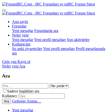
Ana sayfa
Forumlar
Yeni mesajlar
Forumlarda ara
Neler yeni
Yeni mesajlar
Yeni profil mesajları
Son aktiviteler
Kullanıcılar
Şu anki ziyaretçiler
Yeni profil mesajları
Profil mesajlarında
ara
Giriş yap
Kayıt ol
Neler yeni
Ara
Ara
Sadece başlıkları ara
Kullanıcı:
Gelişmiş Arama…
Ara
Yeni mesajlar