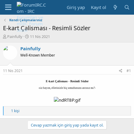
Giriş yap
Kayıt ol
Kendi Çalışmalarınız
E-kart Çalisması - Resimli Sözler
K
B
Painfully
11 Nis 2021
o
a
n
ş
Painfully
b
l
Well-Known Member
u
a
y
n
u
g
11 Nis 2021
#1
b
ı
a
ç
E-kart Çalisması - Resimli Sözler
ş
t
-siz bayım, ellerinizle hiç umudunuzu astınız mı?-
l
a
a
r
t
i
a
h
T
1 kişi
n
i
e
p
k
Cevap yazmak için giriş yap yada kayıt ol.
i