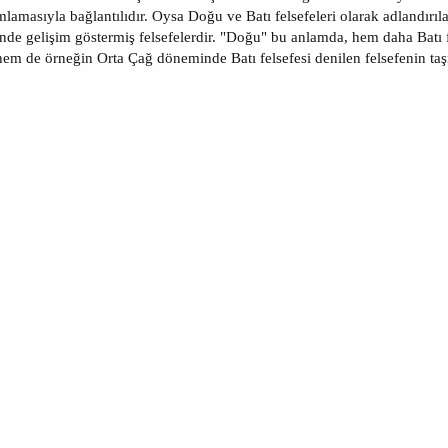
amasıyla bağlantılıdır. Oysa Doğu ve Batı felsefeleri olarak adlandırılan fe
linde gelişim göstermiş felsefelerdir. "Doğu" bu anlamda, hem daha Batı f
 hem de örneğin Orta Çağ döneminde Batı felsefesi denilen felsefenin taş