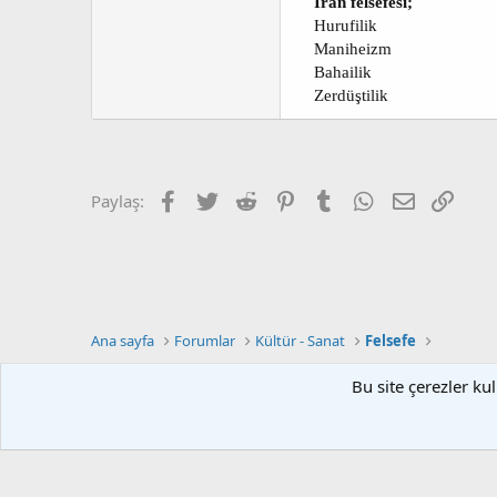
İran felsefesi;
Hurufilik
Maniheizm
Bahailik
Zerdüştilik​
Facebook
Twitter
Reddit
Pinterest
Tumblr
WhatsApp
E-posta
Link
Paylaş:
Ana sayfa
Forumlar
Kültür - Sanat
Felsefe
Bu site çerezler ku