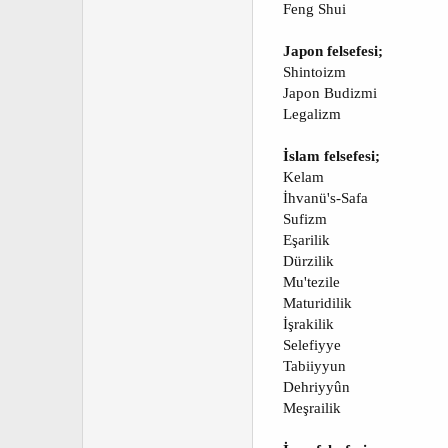
Feng Shui
Japon felsefesi;
Shintoizm
Japon Budizmi
Legalizm
İslam felsefesi;
Kelam
İhvanü's-Safa
Sufizm
Eşarilik
Dürzilik
Mu'tezile
Maturidilik
İşrakilik
Selefiyye
Tabiiyyun
Dehriyyûn
Meşrailik