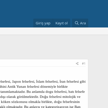
Giriş yap
Kayıt ol
Ara
#1
fesi, Japon felsefesi, İslam felsefesi, İran felsefesi gibi
ihini Antik Yunan felsefesi dönemiyle birlikte
 tanımlamaktadır. Bu anlamda dogu felsefesi, batı felsefe
dışı olarak görülmektedir. Doğu felsefesi mitolojik ve
ve köken sözkonusu olmakla birlikte, doğu felsefesinin
anaklı olmaktadır. Bu anlayış ve kategorizasyon ise Batı