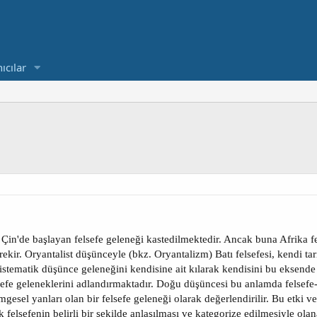
ıcılar
in'de başlayan felsefe geleneği kastedilmektedir. Ancak buna Afrika felse
ekir. Oryantalist düşünceyle (bkz. Oryantalizm) Batı felsefesi, kendi tar
istematik düşünce geleneğini kendisine ait kılarak kendisini bu eksende
lsefe geleneklerini adlandırmaktadır. Doğu düşüncesi bu anlamda felsefe-
mgesel yanları olan bir felsefe geleneği olarak değerlendirilir. Bu etki 
k felsefenin belirli bir şekilde anlaşılması ve kategorize edilmesiyle ol