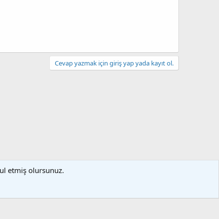
Cevap yazmak için giriş yap yada kayıt ol.
bul etmiş olursunuz.
artlar ve kurallar
Gizlilik politikası
Yardım
Ana sayfa
R
S
S