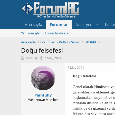
Ana sayfa
Forumlar
Neler yeni
Kullan
Yeni mesajlar
Forumlarda ara
Ana sayfa
Forumlar
Kültür - Sanat
Felsefe
Doğu felsefesi
K
B
Painfully
7 May 2021
o
a
n
ş
7 May 2021
b
l
u
a
Doğu felsefesi
y
n
u
g
Genel olarak Hindistan ve Ç
b
ı
gelenekleri de eklemek ger
Painfully
a
ç
başlatmakta, rasyonel ve s
ş
t
Well-Known Member
tarihinin dışında kalan fe
l
a
a
r
mistik ya da gizemci ve si
t
i
felsefe-dışı sayılması anca