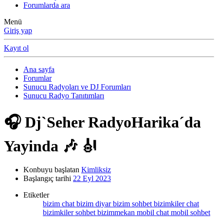
Forumlarda ara
Menü
Giriş yap
Kayıt ol
Ana sayfa
Forumlar
Sunucu Radyoları ve DJ Forumları
Sunucu Radyo Tanıtımları
🎧 Dj`Seher RadyoHarika´da
Yayinda 🎶 🎻
Konbuyu başlatan
Kimliksiz
Başlangıç tarihi
22 Eyl 2023
Etiketler
bizim chat
bizim diyar
bizim sohbet
bizimkiler chat
bizimkiler sohbet
bizimmekan
mobil chat
mobil sohbet