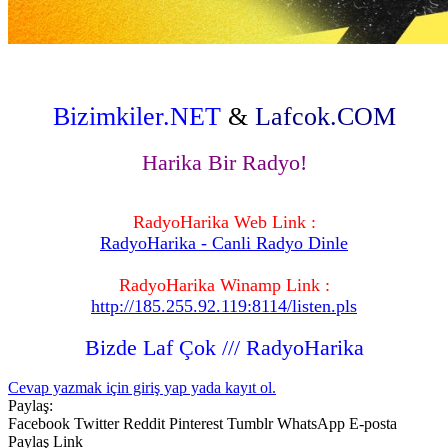
Bizimkiler.NET
&
Lafcok.COM
Harika Bir Radyo!
RadyoHarika Web Link :
RadyoHarika - Canli Radyo Dinle
RadyoHarika Winamp Link :
http://185.255.92.119:8114/listen.pls
Bizde Laf Çok /// RadyoHarika
Cevap yazmak için giriş yap yada kayıt ol.
Paylaş:
Facebook
Twitter
Reddit
Pinterest
Tumblr
WhatsApp
E-posta
Paylaş
Link