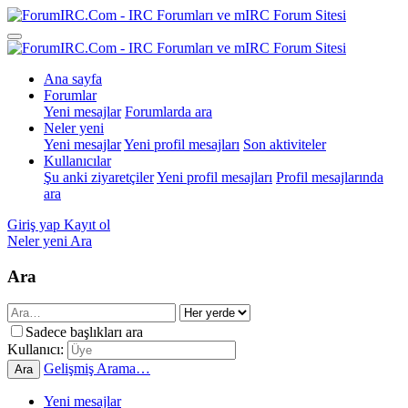
Ana sayfa
Forumlar
Yeni mesajlar
Forumlarda ara
Neler yeni
Yeni mesajlar
Yeni profil mesajları
Son aktiviteler
Kullanıcılar
Şu anki ziyaretçiler
Yeni profil mesajları
Profil mesajlarında
ara
Giriş yap
Kayıt ol
Neler yeni
Ara
Ara
Sadece başlıkları ara
Kullanıcı:
Gelişmiş Arama…
Ara
Yeni mesajlar