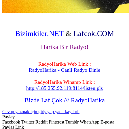
Bizimkiler.NET
&
Lafcok.COM
Harika Bir Radyo!
RadyoHarika Web Link :
RadyoHarika - Canli Radyo Dinle
RadyoHarika Winamp Link :
http://185.255.92.119:8114/listen.pls
Bizde Laf Çok /// RadyoHarika
Cevap yazmak için giriş yap yada kayıt ol.
Paylaş:
Facebook
Twitter
Reddit
Pinterest
Tumblr
WhatsApp
E-posta
Paylaş
Link