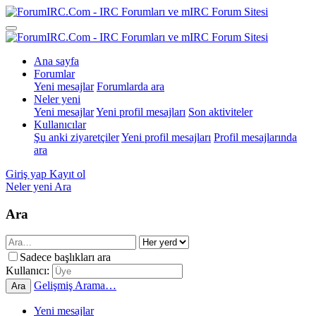
Ana sayfa
Forumlar
Yeni mesajlar
Forumlarda ara
Neler yeni
Yeni mesajlar
Yeni profil mesajları
Son aktiviteler
Kullanıcılar
Şu anki ziyaretçiler
Yeni profil mesajları
Profil mesajlarında
ara
Giriş yap
Kayıt ol
Neler yeni
Ara
Ara
Sadece başlıkları ara
Kullanıcı:
Gelişmiş Arama…
Ara
Yeni mesajlar