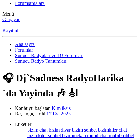
Forumlarda ara
Menü
Giriş yap
Kayıt ol
Ana sayfa
Forumlar
Sunucu Radyoları ve DJ Forumları
Sunucu Radyo Tanıtımları
🎧 Dj`Sadness RadyoHarika
´da Yayinda 🎶 🎻
Konbuyu başlatan
Kimliksiz
Başlangıç tarihi
17 Eyl 2023
Etiketler
bizim chat
bizim diyar
bizim sohbet
bizimkiler chat
bizimkiler sohbet
bizimmekan
mobil chat
mobil sohbet