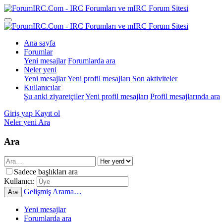
Ana sayfa
Forumlar
Yeni mesajlar
Forumlarda ara
Neler yeni
Yeni mesajlar
Yeni profil mesajları
Son aktiviteler
Kullanıcılar
Şu anki ziyaretçiler
Yeni profil mesajları
Profil mesajlarında ara
Giriş yap
Kayıt ol
Neler yeni
Ara
Ara
Sadece başlıkları ara
Kullanıcı:
Gelişmiş Arama…
Ara
Yeni mesajlar
Forumlarda ara