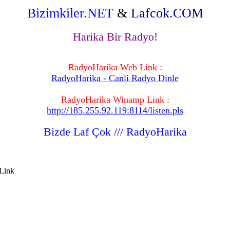
Bizimkiler.NET
&
Lafcok.COM
Harika Bir Radyo!
RadyoHarika Web Link :
RadyoHarika - Canli Radyo Dinle
RadyoHarika Winamp Link :
http://185.255.92.119:8114/listen.pls
Bizde Laf Çok /// RadyoHarika
Link