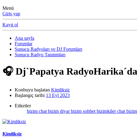
Menü
Giriş yap
Kayıt ol
Ana sayfa
Forumlar
Sunucu Radyoları ve DJ Forumları
Sunucu Radyo Tanıtımları
🎧 Dj`Papatya RadyoHarika´da
Konbuyu başlatan
Kimliksiz
Başlangıç tarihi
13 Eyl 2023
Etiketler
bizim chat
bizim diyar
bizim sohbet
bizimkiler chat
bizim
Kimliksiz