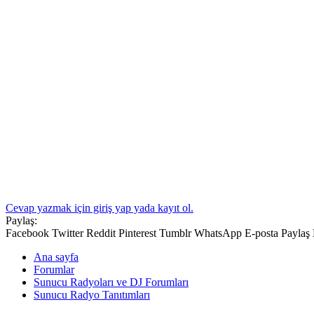
Cevap yazmak için giriş yap yada kayıt ol.
Paylaş:
Facebook
Twitter
Reddit
Pinterest
Tumblr
WhatsApp
E-posta
Paylaş
Ana sayfa
Forumlar
Sunucu Radyoları ve DJ Forumları
Sunucu Radyo Tanıtımları