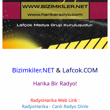
Bizimkiler.NET
&
Lafcok.COM
Harika Bir Radyo!
RadyoHarika Web Link :
RadyoHarika - Canli Radyo Dinle