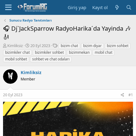
Giriş yap
Kayıt ol
Sunucu Radyo Tanıtımları
🎧 Dj`JackSparrow RadyoHarika´da Yayinda 🎶
🎻
K
B
E
Kimliksiz
20 Eyl 2023
bizim chat
bizim diyar
bizim sohbet
o
a
t
bizimkiler chat
bizimkiler sohbet
bizimmekan
mobil chat
n
ş
i
mobil sohbet
sohbet ve chat odaları
b
l
k
u
a
e
Kimliksiz
y
n
t
u
g
l
Member
b
ı
e
a
ç
r
ş
t
20 Eyl 2023
#1
l
a
a
r
t
i
a
h
n
i