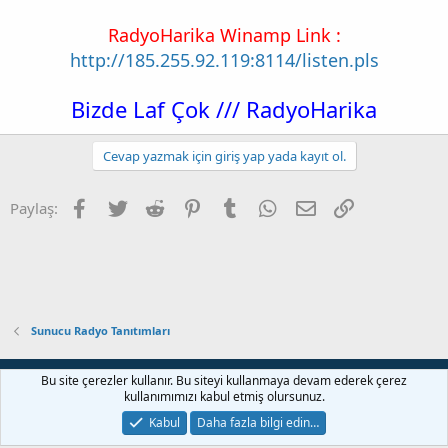
RadyoHarika Winamp Link :
http://185.255.92.119:8114/listen.pls
Bizde Laf Çok /// RadyoHarika
Cevap yazmak için giriş yap yada kayıt ol.
Facebook
Twitter
Reddit
Pinterest
Tumblr
WhatsApp
E-posta
Link
Paylaş:
Sunucu Radyo Tanıtımları
Bize ulaşın
Şartlar ve kurallar
Gizlilik politikası
Yardım
Bu site çerezler kullanır. Bu siteyi kullanmaya devam ederek çerez
Ana sayfa
R
kullanımımızı kabul etmiş olursunuz.
S
S
Kabul
Daha fazla bilgi edin…
®
Community platform by XenForo
© 2010-2022 XenForo Ltd.