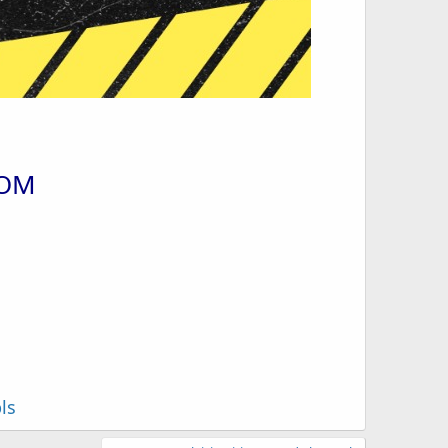
COM
ls