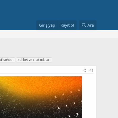
Giriş yap
Kayıt ol
Ara
il sohbet
sohbet ve chat odaları
#1