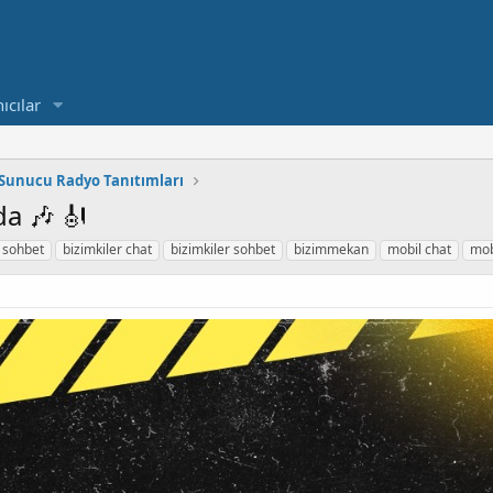
ıcılar
Sunucu Radyo Tanıtımları
a 🎶 🎻
 sohbet
bizimkiler chat
bizimkiler sohbet
bizimmekan
mobil chat
mob