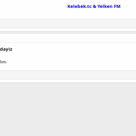
Kelebek.tc & Yelken FM
ndayiz
lım.​