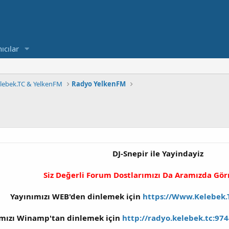
ıcılar
lebek.TC & YelkenFM
Radyo YelkenFM
DJ-Snepir ile Yayindayiz
Siz Değerli Forum Dostlarımızı Da Aramızda Gör
Yayınımızı WEB'den dinlemek için
https://Www.Kelebek.
ımızı Winamp'tan dinlemek için
http://radyo.kelebek.tc:974