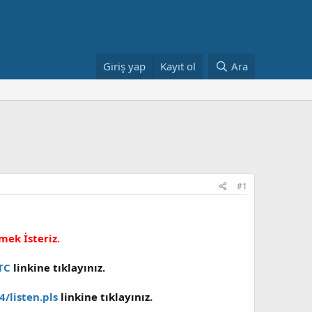
Giriş yap
Kayıt ol
Ara
#1
mek İsteriz.
TC
linkine tıklayınız.
4/listen.pls
linkine tıklayınız.