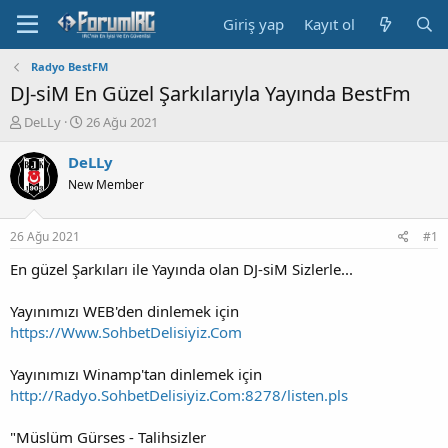
Giriş yap
Kayıt ol
Radyo BestFM
DJ-siM En Güzel Şarkılarıyla Yayında BestFm
K
B
DeLLy
26 Ağu 2021
o
a
n
ş
DeLLy
b
l
New Member
u
a
y
n
u
g
26 Ağu 2021
#1
b
ı
a
ç
En güzel Şarkıları ile Yayında olan DJ-siM Sizlerle...
ş
t
l
a
Yayınımızı WEB'den dinlemek için
a
r
https://Www.SohbetDelisiyiz.Com
t
i
a
h
Yayınımızı Winamp'tan dinlemek için
n
i
http://Radyo.SohbetDelisiyiz.Com:8278/listen.pls
"Müslüm Gürses - Talihsizler