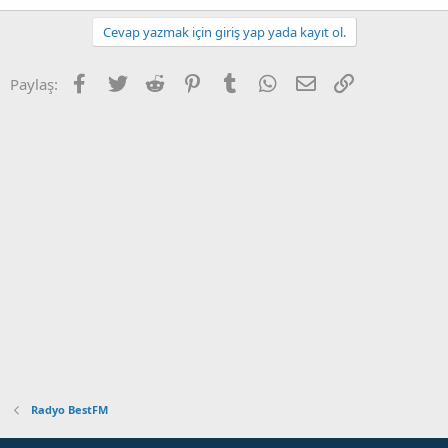
Cevap yazmak için giriş yap yada kayıt ol.
Facebook
Twitter
Reddit
Pinterest
Tumblr
WhatsApp
E-posta
Link
Paylaş:
Radyo BestFM