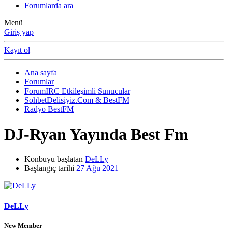
Forumlarda ara
Menü
Giriş yap
Kayıt ol
Ana sayfa
Forumlar
ForumIRC Etkileşimli Sunucular
SohbetDelisiyiz.Com & BestFM
Radyo BestFM
DJ-Ryan Yayında Best Fm
Konbuyu başlatan
DeLLy
Başlangıç tarihi
27 Ağu 2021
DeLLy
New Member