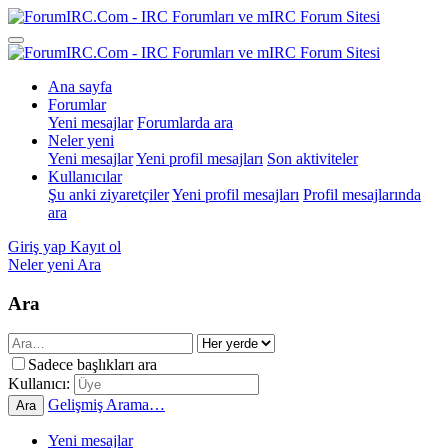
Ana sayfa
Forumlar
Yeni mesajlar
Forumlarda ara
Neler yeni
Yeni mesajlar
Yeni profil mesajları
Son aktiviteler
Kullanıcılar
Şu anki ziyaretçiler
Yeni profil mesajları
Profil mesajlarında
ara
Giriş yap
Kayıt ol
Neler yeni
Ara
Ara
Sadece başlıkları ara
Kullanıcı:
Gelişmiş Arama…
Ara
Yeni mesajlar