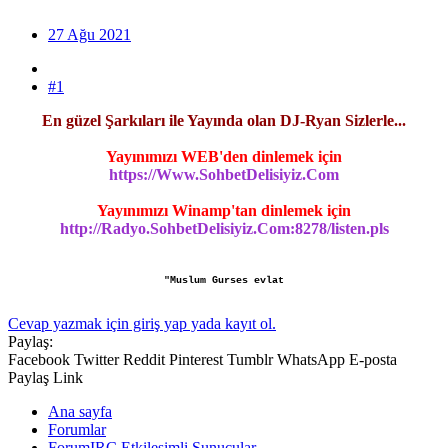
27 Ağu 2021
#1
En güzel Şarkıları ile Yayında olan DJ-Ryan Sizlerle...
Yayınımızı WEB'den dinlemek için
https://Www.SohbetDelisiyiz.Com
Yayınımızı Winamp'tan dinlemek için
http://Radyo.SohbetDelisiyiz.Com:8278/listen.pls
"Muslum Gurses evlat
Cevap yazmak için giriş yap yada kayıt ol.
Paylaş:
Facebook
Twitter
Reddit
Pinterest
Tumblr
WhatsApp
E-posta
Paylaş
Link
Ana sayfa
Forumlar
ForumIRC Etkileşimli Sunucular