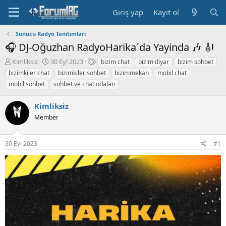
Giriş yap
Kayıt ol
Sunucu Radyo Tanıtımları
🎧 DJ-Oğuzhan RadyoHarika´da Yayinda 🎶 🎻
K
B
E
Kimliksiz
30 Eyl 2023
bizim chat
bizim diyar
bizim sohbet
o
a
t
bizimkiler chat
bizimkiler sohbet
bizimmekan
mobil chat
n
ş
i
mobil sohbet
sohbet ve chat odaları
b
l
k
u
a
e
Kimliksiz
y
n
t
u
g
l
Member
b
ı
e
a
ç
r
ş
t
30 Eyl 2023
#1
l
a
a
r
t
i
a
h
n
i