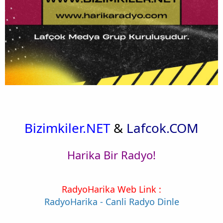
Bizimkiler.NET
&
Lafcok.COM
Harika Bir Radyo!
RadyoHarika Web Link :
RadyoHarika - Canli Radyo Dinle