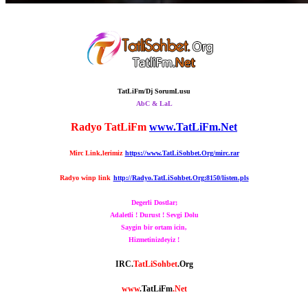
TatLiFm
/
Dj SorumLusu
AbC & LaL
Radyo TatLiFm
www.TatLiFm.Net
Mirc Link,lerimiz
https://www.TatLiSohbet.Org/mirc.rar
Radyo winp link
http://Radyo.TatLiSohbet.Org:8150/listen.pls
Degerli Dostlar;
Adaletli ! Durust ! Sevgi Dolu
Saygin bir ortam icin,
Hizmetinizdeyiz !
IRC.
TatLiSohbet
.
Org
www
.
TatLiFm
.Net