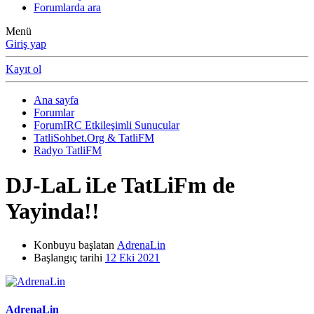
Forumlarda ara
Menü
Giriş yap
Kayıt ol
Ana sayfa
Forumlar
ForumIRC Etkileşimli Sunucular
TatliSohbet.Org & TatliFM
Radyo TatliFM
DJ-LaL iLe TatLiFm de
Yayinda!!
Konbuyu başlatan
AdrenaLin
Başlangıç tarihi
12 Eki 2021
AdrenaLin