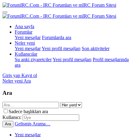
Ana sayfa
Forumlar
Yeni mesajlar
Forumlarda ara
Neler yeni
Yeni mesajlar
Yeni profil mesajları
Son aktiviteler
Kullanıcılar
Şu anki ziyaretçiler
Yeni profil mesajları
Profil mesajlarında
ara
Giriş yap
Kayıt ol
Neler yeni
Ara
Ara
Sadece başlıkları ara
Kullanıcı:
Gelişmiş Arama…
Ara
Yeni mesajlar