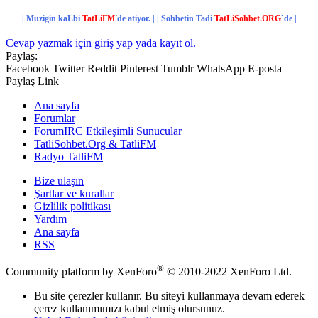
| Muzigin kaLbi
TatLiFM
'
de
atiyor. | |
Sohbetin Tadi
TatLiSohbet.ORG
`de
|
Cevap yazmak için giriş yap yada kayıt ol.
Paylaş:
Facebook
Twitter
Reddit
Pinterest
Tumblr
WhatsApp
E-posta
Paylaş
Link
Ana sayfa
Forumlar
ForumIRC Etkileşimli Sunucular
TatliSohbet.Org & TatliFM
Radyo TatliFM
Bize ulaşın
Şartlar ve kurallar
Gizlilik politikası
Yardım
Ana sayfa
RSS
®
Community platform by XenForo
© 2010-2022 XenForo Ltd.
Bu site çerezler kullanır. Bu siteyi kullanmaya devam ederek
çerez kullanımımızı kabul etmiş olursunuz.