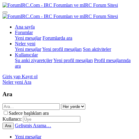
Ana sayfa
Forumlar
Yeni mesajlar
Forumlarda ara
Neler yeni
Yeni mesajlar
Yeni profil mesajları
Son aktiviteler
Kullanıcılar
Şu anki ziyaretçiler
Yeni profil mesajları
Profil mesajlarında
ara
Giriş yap
Kayıt ol
Neler yeni
Ara
Ara
Sadece başlıkları ara
Kullanıcı:
Gelişmiş Arama…
Ara
Yeni mesajlar