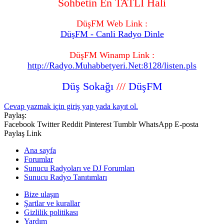
Sohbetin En TATLI Hali
DüşFM Web Link :
DüşFM - Canli Radyo Dinle
DüşFM Winamp Link :
http://Radyo.Muhabbetyeri.Net:8128/listen.pls
Düş Sokağı
///
DüşFM
Cevap yazmak için giriş yap yada kayıt ol.
Paylaş:
Facebook
Twitter
Reddit
Pinterest
Tumblr
WhatsApp
E-posta
Paylaş
Link
Ana sayfa
Forumlar
Sunucu Radyoları ve DJ Forumları
Sunucu Radyo Tanıtımları
Bize ulaşın
Şartlar ve kurallar
Gizlilik politikası
Yardım