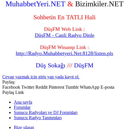
MuhabbetYeri.NET
&
Bizimkiler.NET
Sohbetin En TATLI Hali
DüşFM Web Link :
DüşFM - Canli Radyo Dinle
DüşFM Winamp Link :
http://Radyo.Muhabbetyeri.Net:8128/listen.pls
Düş Sokağı
///
DüşFM
Cevap yazmak için giriş yap yada kayıt ol.
Paylaş:
Facebook
Twitter
Reddit
Pinterest
Tumblr
WhatsApp
E-posta
Paylaş
Link
Ana sayfa
Forumlar
Sunucu Radyoları ve DJ Forumları
Sunucu Radyo Tanıtımları
Bize ulaşın