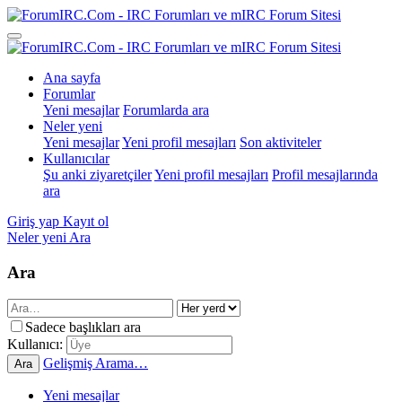
Ana sayfa
Forumlar
Yeni mesajlar
Forumlarda ara
Neler yeni
Yeni mesajlar
Yeni profil mesajları
Son aktiviteler
Kullanıcılar
Şu anki ziyaretçiler
Yeni profil mesajları
Profil mesajlarında
ara
Giriş yap
Kayıt ol
Neler yeni
Ara
Ara
Sadece başlıkları ara
Kullanıcı:
Gelişmiş Arama…
Ara
Yeni mesajlar