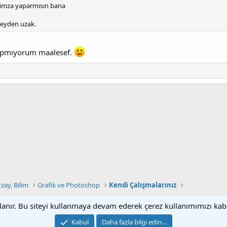
 imza yaparmısın bana
şeyden uzak.
 yapmıyorum maalesef.
Uzay, Bilim
Grafik ve Photoshop
Kendi Çalışmalarınız
llanır. Bu siteyi kullanmaya devam ederek çerez kullanımımızı ka
Bize ulaşın
Ş
Kabul
Daha fazla bilgi edin…
®
Community platform by XenForo
© 2010-2022 XenForo Ltd.