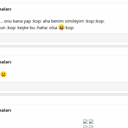
maları
r .. onu bana yap :kop: aha benim simileyim :kop::kop:
sun :kop: keşke bu :haha: olsa
:kop:
maları
r
maları