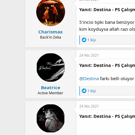
i
a
h
l
n
i
Yanıt: Destina - PS Çalış
e
r
5'incisi tıpkı bana benziyo
:
kim koyduysa allah razı ol
Charismax
Back'in Zeka
T
1 kişi
e
p
k
24 Nis 2021
i
l
Yanıt: Destina - PS Çalış
e
r
@Destina
:
farkı belli oluyo
Beatrice
T
1 kişi
Active Member
e
p
k
24 Nis 2021
i
l
Yanıt: Destina - PS Çalış
e
r
: