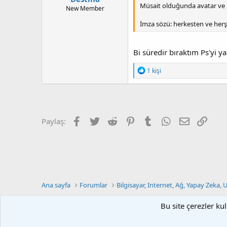
Müsait olduğunda avatar ve
New Member
İmza sözü: herkesten ve her
Bi süredir bıraktım Ps'yi
T
1 kişi
e
p
k
i
l
e
Facebook
Twitter
Reddit
Pinterest
Tumblr
WhatsApp
E-posta
Link
Paylaş:
r
:
Ana sayfa
Forumlar
Bilgisayar, Internet, Ağ, Yapay Zeka, 
Bu site çerezler ku