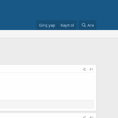
Giriş yap
Kayıt ol
Ara
#1
#2