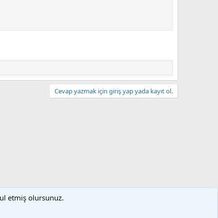
Cevap yazmak için giriş yap yada kayıt ol.
bul etmiş olursunuz.
artlar ve kurallar
Gizlilik politikası
Yardım
Ana sayfa
R
S
S