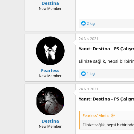
Destina
New Member
T
2 kişi
e
p
k
24 Nis 2021
i
l
Yanıt: Destina - PS Çalış
e
r
Elinize sağlık, hepsi birbi
:
Fearless
T
1 kişi
New Member
e
p
k
24 Nis 2021
i
l
Yanıt: Destina - PS Çalış
e
r
:
Fearless' Alıntı:
Destina
Elinize sağlık, hepsi birbirin
New Member