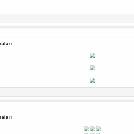
maları
maları