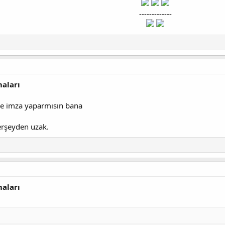
-------------
maları
ve imza yaparmısın bana
erşeyden uzak.
maları