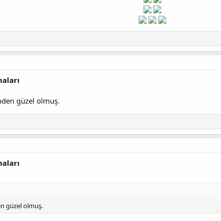
maları
rinden güzel olmuş.
maları
den güzel olmuş.