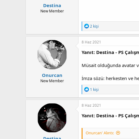
Destina
New Member
T
2 kişi
e
p
k
8 Haz 2021
i
l
Yanıt: Destina - PS Çalış
e
r
Müsait olduğunda avatar 
:
Onurcan
İmza sözü: herkesten ve h
New Member
T
1 kişi
e
p
k
8 Haz 2021
i
l
Yanıt: Destina - PS Çalış
e
r
:
Onurcan' Alıntı:
Destina