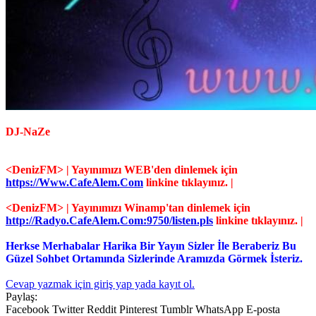
DJ-NaZe
<DenizFM> | Yayınımızı WEB'den dinlemek için
https://Www.CafeAlem.Com
linkine tıklayınız. |
<DenizFM> | Yayınımızı Winamp'tan dinlemek için
http://Radyo.CafeAlem.Com:9750/listen.pls
linkine tıklayınız. |
Herkse Merhabalar Harika Bir Yayın Sizler İle Beraberiz Bu
Güzel Sohbet Ortamında Sizlerinde Aramızda Görmek İsteriz.
Cevap yazmak için giriş yap yada kayıt ol.
Paylaş:
Facebook
Twitter
Reddit
Pinterest
Tumblr
WhatsApp
E-posta