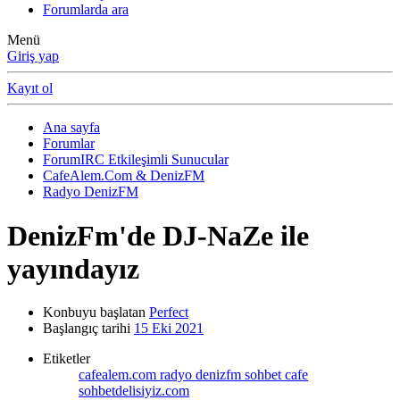
Forumlarda ara
Menü
Giriş yap
Kayıt ol
Ana sayfa
Forumlar
ForumIRC Etkileşimli Sunucular
CafeAlem.Com & DenizFM
Radyo DenizFM
DenizFm'de DJ-NaZe ile
yayındayız
Konbuyu başlatan
Perfect
Başlangıç tarihi
15 Eki 2021
Etiketler
cafealem.com
radyo denizfm
sohbet cafe
sohbetdelisiyiz.com