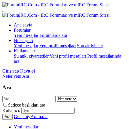
Ana sayfa
Forumlar
Yeni mesajlar
Forumlarda ara
Neler yeni
Yeni mesajlar
Yeni profil mesajları
Son aktiviteler
Kullanıcılar
Şu anki ziyaretçiler
Yeni profil mesajları
Profil mesajlarında
ara
Giriş yap
Kayıt ol
Neler yeni
Ara
Ara
Sadece başlıkları ara
Kullanıcı:
Gelişmiş Arama…
Ara
Yeni mesajlar