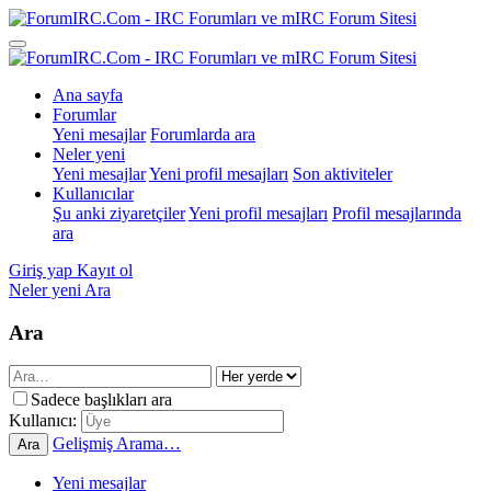
Ana sayfa
Forumlar
Yeni mesajlar
Forumlarda ara
Neler yeni
Yeni mesajlar
Yeni profil mesajları
Son aktiviteler
Kullanıcılar
Şu anki ziyaretçiler
Yeni profil mesajları
Profil mesajlarında
ara
Giriş yap
Kayıt ol
Neler yeni
Ara
Ara
Sadece başlıkları ara
Kullanıcı:
Gelişmiş Arama…
Ara
Yeni mesajlar