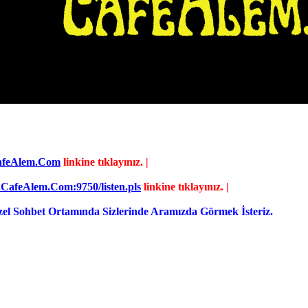
afeAlem.Com
linkine tıklayınız. |
.CafeAlem.Com:9750/listen.pls
linkine tıklayınız. |
zel Sohbet Ortamında Sizlerinde Aramızda Görmek İsteriz.