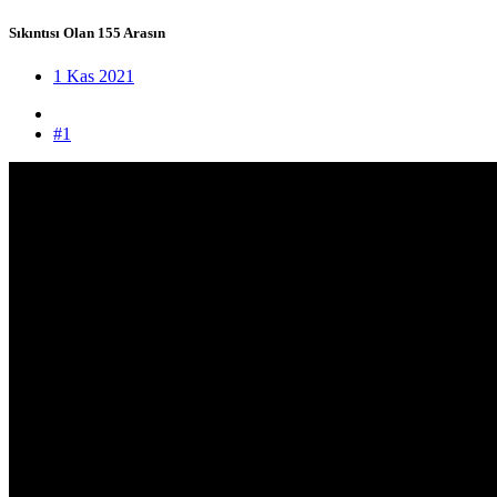
Sıkıntısı Olan 155 Arasın
1 Kas 2021
#1