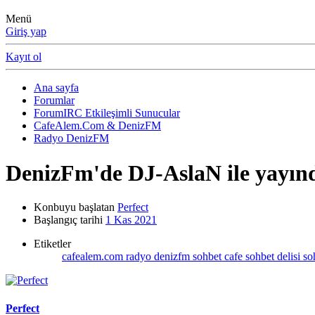
Menü
Giriş yap
Kayıt ol
Ana sayfa
Forumlar
ForumIRC Etkileşimli Sunucular
CafeAlem.Com & DenizFM
Radyo DenizFM
DenizFm'de DJ-AslaN ile yayın
Konbuyu başlatan
Perfect
Başlangıç tarihi
1 Kas 2021
Etiketler
cafealem.com
radyo denizfm
sohbet cafe
sohbet delisi
so
Perfect