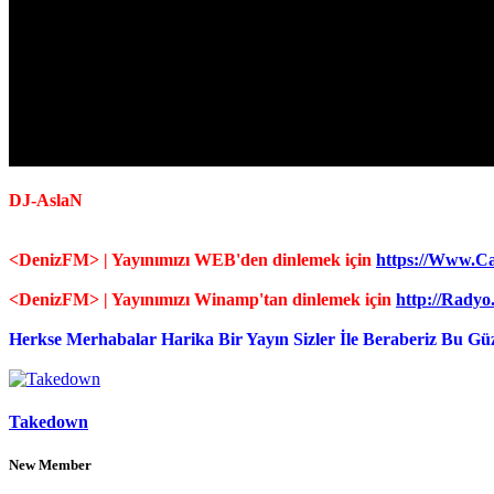
DJ-AslaN
<DenizFM> | Yayınımızı WEB'den dinlemek için
https://Www.C
<DenizFM> | Yayınımızı Winamp'tan dinlemek için
http://Radyo
Herkse Merhabalar Harika Bir Yayın Sizler İle Beraberiz Bu Gü
Takedown
New Member