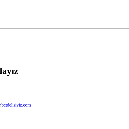
dayız
hbetdelisiyiz.com