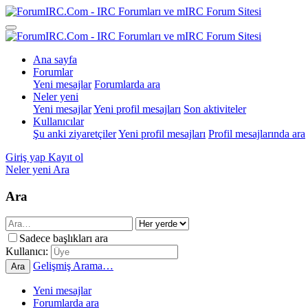
Ana sayfa
Forumlar
Yeni mesajlar
Forumlarda ara
Neler yeni
Yeni mesajlar
Yeni profil mesajları
Son aktiviteler
Kullanıcılar
Şu anki ziyaretçiler
Yeni profil mesajları
Profil mesajlarında ara
Giriş yap
Kayıt ol
Neler yeni
Ara
Ara
Sadece başlıkları ara
Kullanıcı:
Gelişmiş Arama…
Ara
Yeni mesajlar
Forumlarda ara