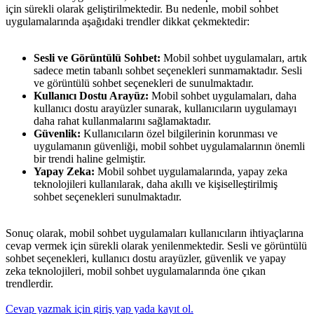
için sürekli olarak geliştirilmektedir. Bu nedenle, mobil sohbet
uygulamalarında aşağıdaki trendler dikkat çekmektedir:
Sesli ve Görüntülü Sohbet:
Mobil sohbet uygulamaları, artık
sadece metin tabanlı sohbet seçenekleri sunmamaktadır. Sesli
ve görüntülü sohbet seçenekleri de sunulmaktadır.
Kullanıcı Dostu Arayüz:
Mobil sohbet uygulamaları, daha
kullanıcı dostu arayüzler sunarak, kullanıcıların uygulamayı
daha rahat kullanmalarını sağlamaktadır.
Güvenlik:
Kullanıcıların özel bilgilerinin korunması ve
uygulamanın güvenliği, mobil sohbet uygulamalarının önemli
bir trendi haline gelmiştir.
Yapay Zeka:
Mobil sohbet uygulamalarında, yapay zeka
teknolojileri kullanılarak, daha akıllı ve kişiselleştirilmiş
sohbet seçenekleri sunulmaktadır.
Sonuç olarak, mobil sohbet uygulamaları kullanıcıların ihtiyaçlarına
cevap vermek için sürekli olarak yenilenmektedir. Sesli ve görüntülü
sohbet seçenekleri, kullanıcı dostu arayüzler, güvenlik ve yapay
zeka teknolojileri, mobil sohbet uygulamalarında öne çıkan
trendlerdir.
Cevap yazmak için giriş yap yada kayıt ol.