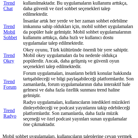
Trend
kullanılmaktadır. Bu uygulamaların kullanımı arttıkça,
Chat
daha güvenli ve özel sohbet seçenekleri talep
edilmektedir.
İnsanlar artık her yerde ve her zaman sohbet edebilme
Trend
imkanına sahip oldukları için, mobil sohbet uygulamaları
Mobil
da popüler hale gelmiştir. Mobil sohbet uygulamalarının
Sohbet
kullanımı arttıkça, daha hızlı ve kullanıcı dostu
uygulamalar talep edilmektedir.
Okey oyunu, Türk kültüründe önemli bir yere sahiptir.
Trend
Mobil okey uygulamaları da bu nedenle oldukça
Okey
popülerdir. Ancak, daha gelişmiş ve güvenli oyun
seçenekleri talep edilmektedir.
Forum uygulamaları, insanların belirli konular hakkında
tartışabileceği ve bilgi paylaşabileceği platformlardır. Son
Trend
zamanlarda, forum uygulamalarının daha interaktif hale
Forum
gelmesi ve daha fazla özellik sunması trend haline
gelmiştir.
Radyo uygulamaları, kullanıcıların istedikleri müzikleri
dinleyebileceği ve podcast yayınlarını takip edebileceği
Trend
platformlardır. Son zamanlarda, daha fazla müzik
Radyo
seçeneği ve özel podcast yayınları sunan uygulamalar
öne çıkmaktadır.
Mobil sohbet uygulamaları, kullanıcıların taleplerine cevap vermek