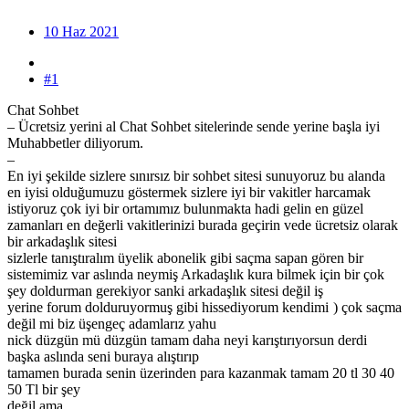
10 Haz 2021
#1
Chat Sohbet
– Ücretsiz yerini al Chat Sohbet sitelerinde sende yerine başla iyi
Muhabbetler diliyorum.
–
En iyi şekilde sizlere sınırsız bir sohbet sitesi sunuyoruz bu alanda
en iyisi olduğumuzu göstermek sizlere iyi bir vakitler harcamak
istiyoruz çok iyi bir ortamımız bulunmakta hadi gelin en güzel
zamanları en değerli vakitlerinizi burada geçirin vede ücretsiz olarak
bir arkadaşlık sitesi
sizlerle tanıştıralım üyelik abonelik gibi saçma sapan gören bir
sistemimiz var aslında neymiş Arkadaşlık kura bilmek için bir çok
şey doldurman gerekiyor sanki arkadaşlık sitesi değil iş
yerine forum dolduruyormuş gibi hissediyorum kendimi
) çok saçma
değil mi biz üşengeç adamlarız yahu
nick düzgün mü düzgün tamam daha neyi karıştırıyorsun derdi
başka aslında seni buraya alıştırıp
tamamen burada senin üzerinden para kazanmak tamam 20 tl 30 40
50 Tl bir şey
değil ama.