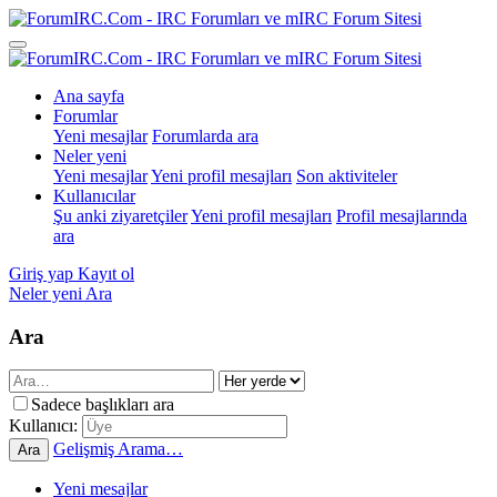
Ana sayfa
Forumlar
Yeni mesajlar
Forumlarda ara
Neler yeni
Yeni mesajlar
Yeni profil mesajları
Son aktiviteler
Kullanıcılar
Şu anki ziyaretçiler
Yeni profil mesajları
Profil mesajlarında
ara
Giriş yap
Kayıt ol
Neler yeni
Ara
Ara
Sadece başlıkları ara
Kullanıcı:
Gelişmiş Arama…
Ara
Yeni mesajlar