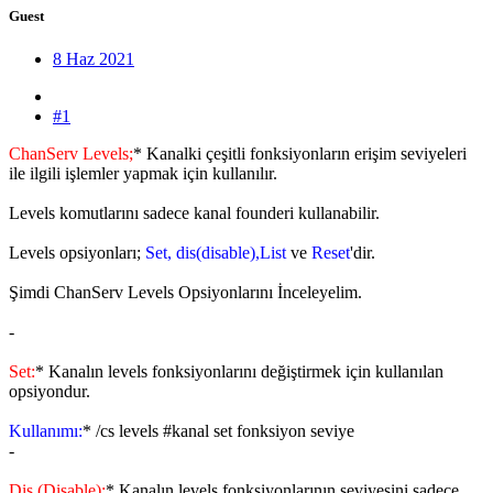
Guest
8 Haz 2021
#1
ChanServ Levels;
* Kanalki çeşitli fonksiyonların erişim seviyeleri
ile ilgili işlemler yapmak için kullanılır.
Levels komutlarını sadece kanal founderi kullanabilir.
Levels opsiyonları;
Set, dis(disable),List
ve
Reset
'dir.
Şimdi ChanServ Levels Opsiyonlarını İnceleyelim.
-
Set:
* Kanalın levels fonksiyonlarını değiştirmek için kullanılan
opsiyondur.
Kullanımı:
* /cs levels #kanal set fonksiyon seviye
-
Dis (Disable):
* Kanalın levels fonksiyonlarının seviyesini sadece