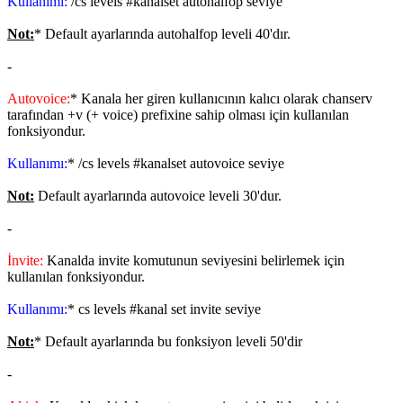
Kullanımı:
/cs levels #kanalset autohalfop seviye
Not:
* Default ayarlarında autohalfop leveli 40'dır.
-
Autovoice:
* Kanala her giren kullanıcının kalıcı olarak chanserv
tarafından +v (+ voice) prefixine sahip olması için kullanılan
fonksiyondur.
Kullanımı:
* /cs levels #kanalset autovoice seviye
Not:
Default ayarlarında autovoice leveli 30'dur.
-
İnvite:
Kanalda invite komutunun seviyesini belirlemek için
kullanılan fonksiyondur.
Kullanımı:
* cs levels #kanal set invite seviye
Not:
* Default ayarlarında bu fonksiyon leveli 50'dir
-