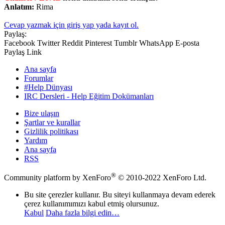
Anlatım:
Rima
Cevap yazmak için giriş yap yada kayıt ol.
Paylaş:
Facebook
Twitter
Reddit
Pinterest
Tumblr
WhatsApp
E-posta
Paylaş
Link
Ana sayfa
Forumlar
#Help Dünyası
IRC Dersleri - Help Eğitim Dokümanları
Bize ulaşın
Şartlar ve kurallar
Gizlilik politikası
Yardım
Ana sayfa
RSS
®
Community platform by XenForo
© 2010-2022 XenForo Ltd.
Bu site çerezler kullanır. Bu siteyi kullanmaya devam ederek
çerez kullanımımızı kabul etmiş olursunuz.
Kabul
Daha fazla bilgi edin…