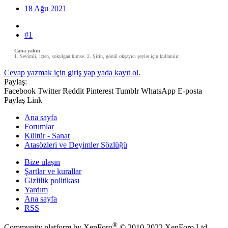
18 Ağu 2021
#1
Cana yakın
1. Sevimli, içten, sokulgan kimse. 2. Şirin, gönül okşayıcı şeyler için kullanılır.​
Cevap yazmak için giriş yap yada kayıt ol.
Paylaş:
Facebook
Twitter
Reddit
Pinterest
Tumblr
WhatsApp
E-posta
Paylaş
Link
Ana sayfa
Forumlar
Kültür - Sanat
Atasözleri ve Deyimler Sözlüğü
Bize ulaşın
Şartlar ve kurallar
Gizlilik politikası
Yardım
Ana sayfa
RSS
®
Community platform by XenForo
© 2010-2022 XenForo Ltd.