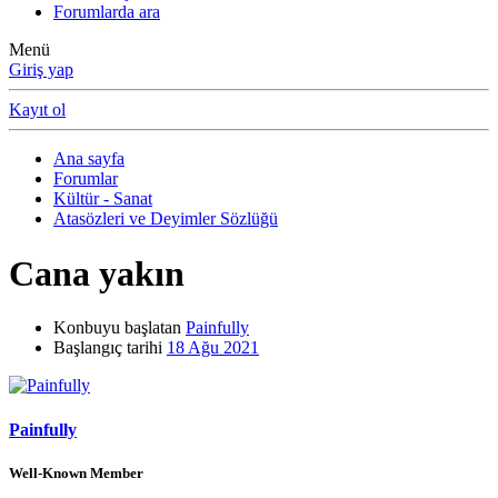
Forumlarda ara
Menü
Giriş yap
Kayıt ol
Ana sayfa
Forumlar
Kültür - Sanat
Atasözleri ve Deyimler Sözlüğü
Cana yakın
Konbuyu başlatan
Painfully
Başlangıç tarihi
18 Ağu 2021
Painfully
Well-Known Member