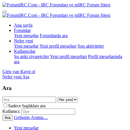
Ana sayfa
Forumlar
Yeni mesajlar
Forumlarda ara
Neler yeni
Yeni mesajlar
Yeni profil mesajları
Son aktiviteler
Kullanıcılar
Şu anki ziyaretçiler
Yeni profil mesajları
Profil mesajlarında
ara
Giriş yap
Kayıt ol
Neler yeni
Ara
Ara
Sadece başlıkları ara
Kullanıcı:
Gelişmiş Arama…
Ara
Yeni mesajlar