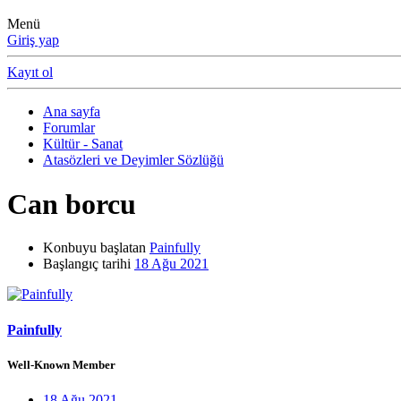
Menü
Giriş yap
Kayıt ol
Ana sayfa
Forumlar
Kültür - Sanat
Atasözleri ve Deyimler Sözlüğü
Can borcu
Konbuyu başlatan
Painfully
Başlangıç tarihi
18 Ağu 2021
Painfully
Well-Known Member
18 Ağu 2021