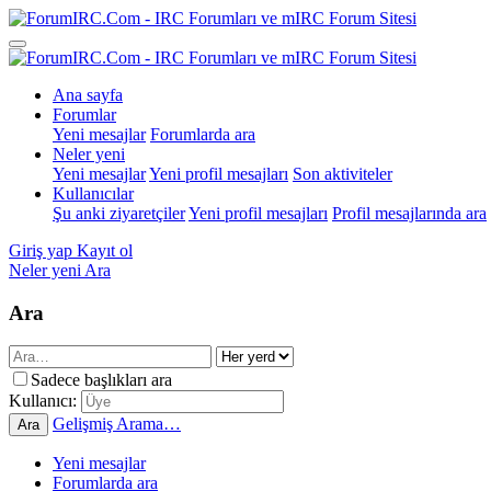
Ana sayfa
Forumlar
Yeni mesajlar
Forumlarda ara
Neler yeni
Yeni mesajlar
Yeni profil mesajları
Son aktiviteler
Kullanıcılar
Şu anki ziyaretçiler
Yeni profil mesajları
Profil mesajlarında ara
Giriş yap
Kayıt ol
Neler yeni
Ara
Ara
Sadece başlıkları ara
Kullanıcı:
Gelişmiş Arama…
Ara
Yeni mesajlar
Forumlarda ara