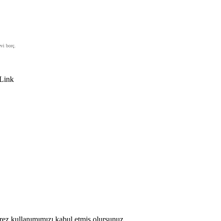
i borç.​
Link
erez kullanımımızı kabul etmiş olursunuz.