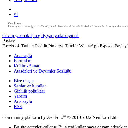
#1
Can borcu
İnsana yaşama olanağı veren Tanrı’ya ya da kendisini ölüm tehlikesinden kurtaran bir kimseye olan manev
Cevap yazmak için giriş yap yada kayıt ol.
Paylaş:
Facebook
Twitter
Reddit
Pinterest
Tumblr
WhatsApp
E-posta
Paylaş
Ana sayfa
Forumlar
Kültür - Sanat
Atasözleri ve Deyimler Sözlüğü
Bize ulaşın
Şartlar ve kurallar
Gizlilik politikası
Yardım
Ana sayfa
RSS
®
Community platform by XenForo
© 2010-2022 XenForo Ltd.
Bu site çerezler kullanır. Bu siteyi kullanmaya devam ederek ç