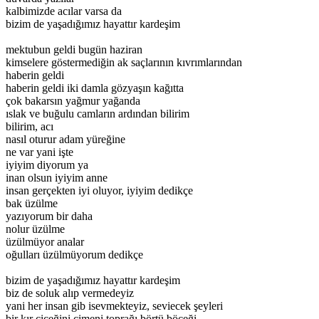
kalbimizde acılar varsa da
bizim de yaşadığımız hayattır kardeşim
mektubun geldi bugün haziran
kimselere göstermediğin ak saçlarının kıvrımlarından
haberin geldi
haberin geldi iki damla gözyaşın kağıtta
çok bakarsın yağmur yağanda
ıslak ve buğulu camların ardından bilirim
bilirim, acı
nasıl oturur adam yüreğine
ne var yani işte
iyiyim diyorum ya
inan olsun iyiyim anne
insan gerçekten iyi oluyor, iyiyim dedikçe
bak üzülme
yazıyorum bir daha
nolur üzülme
üzülmüyor analar
oğulları üzülmüyorum dedikçe
bizim de yaşadığımız hayattır kardeşim
biz de soluk alıp vermedeyiz
yani her insan gib isevmekteyiz, seviecek şeyleri
bir kır çiçeğini çimeni toprağı börtü böceği