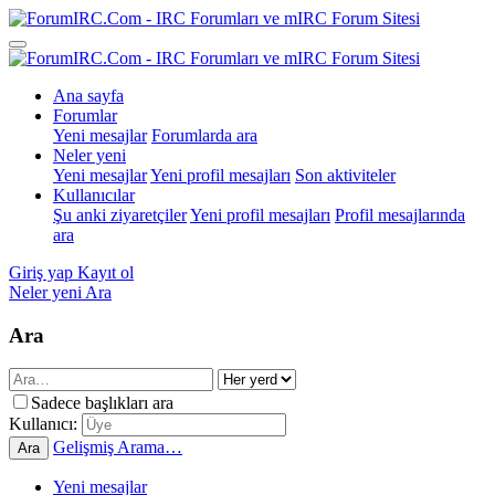
Ana sayfa
Forumlar
Yeni mesajlar
Forumlarda ara
Neler yeni
Yeni mesajlar
Yeni profil mesajları
Son aktiviteler
Kullanıcılar
Şu anki ziyaretçiler
Yeni profil mesajları
Profil mesajlarında
ara
Giriş yap
Kayıt ol
Neler yeni
Ara
Ara
Sadece başlıkları ara
Kullanıcı:
Gelişmiş Arama…
Ara
Yeni mesajlar