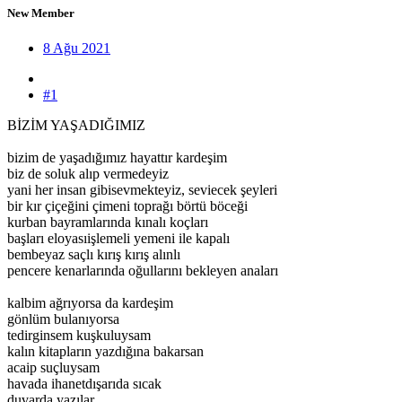
New Member
8 Ağu 2021
#1
BİZİM YAŞADIĞIMIZ
bizim de yaşadığımız hayattır kardeşim
biz de soluk alıp vermedeyiz
yani her insan gibisevmekteyiz, seviecek şeyleri
bir kır çiçeğini çimeni toprağı börtü böceği
kurban bayramlarında kınalı koçları
başları eloyasıişlemeli yemeni ile kapalı
bembeyaz saçlı kırış kırış alınlı
pencere kenarlarında oğullarını bekleyen anaları
kalbim ağrıyorsa da kardeşim
gönlüm bulanıyorsa
tedirginsem kuşkuluysam
kalın kitapların yazdığına bakarsan
acaip suçluysam
havada ihanetdışarıda sıcak
duvarda yazılar