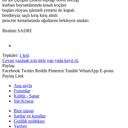
kurban bayramlarında kınalı koçları
başları eloyası işlemeli yemeni ile kapalı
bembeyaz saçlı kırış kırış alınlı
pencere kenarlarında oğullarını bekleyen anaları
İbrahim SADRİ
Tepkiler:
1 kişi
Cevap yazmak için giriş yap yada kayıt ol.
Paylaş:
Facebook
Twitter
Reddit
Pinterest
Tumblr
WhatsApp
E-posta
Paylaş
Link
Ana sayfa
Forumlar
Kültür - Sanat
Şiir Köşesi
Bize ulaşın
Şartlar ve kurallar
Gizlilik politikası
Yardım