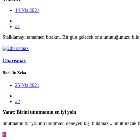
14 Nis 2021
#1
Stalklamayı tamamen bırakın. Bir gün gelecek onu unuttuğunuzu bile 
Charismax
Back'in Zeka
25 Nis 2021
#2
Yanıt: Birini unutmanın en iyi yolu
unutmanın bir yolunu unutmayı deneyen kişi bulamaz... unutturacak ba
R