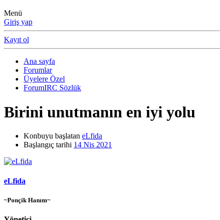
Menü
Giriş yap
Kayıt ol
Ana sayfa
Forumlar
Üyelere Özel
ForumIRC Sözlük
Birini unutmanın en iyi yolu
Konbuyu başlatan
eLfida
Başlangıç tarihi
14 Nis 2021
eLfida
~Ponçik Hanım~
Yönetici