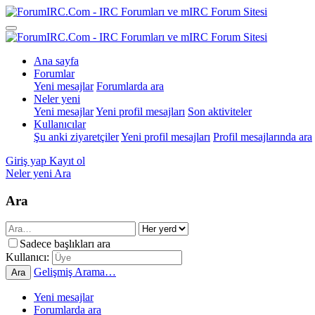
Ana sayfa
Forumlar
Yeni mesajlar
Forumlarda ara
Neler yeni
Yeni mesajlar
Yeni profil mesajları
Son aktiviteler
Kullanıcılar
Şu anki ziyaretçiler
Yeni profil mesajları
Profil mesajlarında ara
Giriş yap
Kayıt ol
Neler yeni
Ara
Ara
Sadece başlıkları ara
Kullanıcı:
Gelişmiş Arama…
Ara
Yeni mesajlar
Forumlarda ara