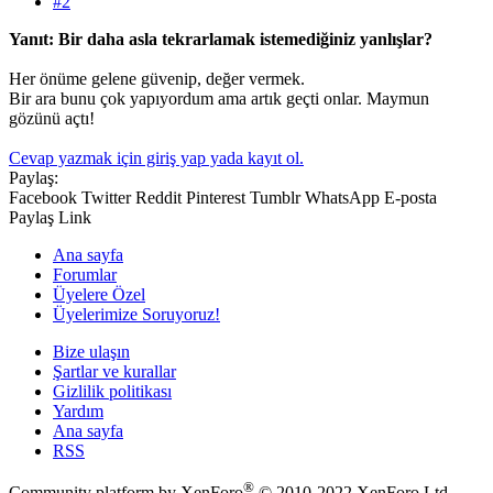
#2
Yanıt: Bir daha asla tekrarlamak istemediğiniz yanlışlar?
Her önüme gelene güvenip, değer vermek.
Bir ara bunu çok yapıyordum ama artık geçti onlar. Maymun
gözünü açtı!
Cevap yazmak için giriş yap yada kayıt ol.
Paylaş:
Facebook
Twitter
Reddit
Pinterest
Tumblr
WhatsApp
E-posta
Paylaş
Link
Ana sayfa
Forumlar
Üyelere Özel
Üyelerimize Soruyoruz!
Bize ulaşın
Şartlar ve kurallar
Gizlilik politikası
Yardım
Ana sayfa
RSS
®
Community platform by XenForo
© 2010-2022 XenForo Ltd.