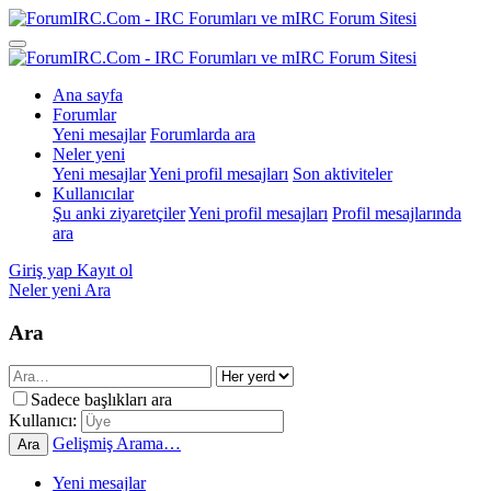
Ana sayfa
Forumlar
Yeni mesajlar
Forumlarda ara
Neler yeni
Yeni mesajlar
Yeni profil mesajları
Son aktiviteler
Kullanıcılar
Şu anki ziyaretçiler
Yeni profil mesajları
Profil mesajlarında
ara
Giriş yap
Kayıt ol
Neler yeni
Ara
Ara
Sadece başlıkları ara
Kullanıcı:
Gelişmiş Arama…
Ara
Yeni mesajlar