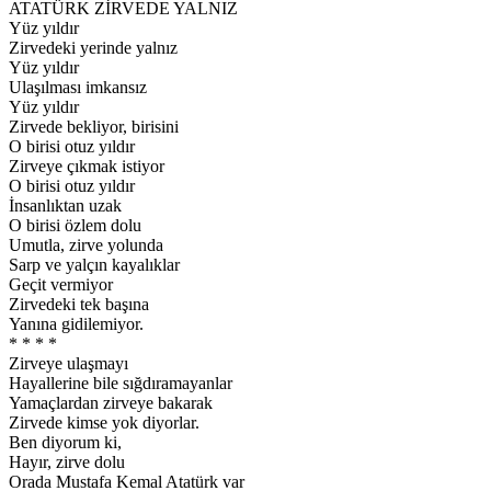
ATATÜRK ZİRVEDE YALNIZ
Yüz yıldır
Zirvedeki yerinde yalnız
Yüz yıldır
Ulaşılması imkansız
Yüz yıldır
Zirvede bekliyor, birisini
O birisi otuz yıldır
Zirveye çıkmak istiyor
O birisi otuz yıldır
İnsanlıktan uzak
O birisi özlem dolu
Umutla, zirve yolunda
Sarp ve yalçın kayalıklar
Geçit vermiyor
Zirvedeki tek başına
Yanına gidilemiyor.
* * * *
Zirveye ulaşmayı
Hayallerine bile sığdıramayanlar
Yamaçlardan zirveye bakarak
Zirvede kimse yok diyorlar.
Ben diyorum ki,
Hayır, zirve dolu
Orada Mustafa Kemal Atatürk var