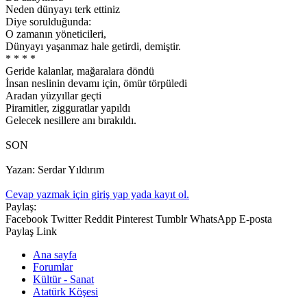
Neden dünyayı terk ettiniz
Diye sorulduğunda:
O zamanın yöneticileri,
Dünyayı yaşanmaz hale getirdi, demiştir.
* * * *
Geride kalanlar, mağaralara döndü
İnsan neslinin devamı için, ömür törpüledi
Aradan yüzyıllar geçti
Piramitler, zigguratlar yapıldı
Gelecek nesillere anı bırakıldı.
SON
Yazan: Serdar Yıldırım
Cevap yazmak için giriş yap yada kayıt ol.
Paylaş:
Facebook
Twitter
Reddit
Pinterest
Tumblr
WhatsApp
E-posta
Paylaş
Link
Ana sayfa
Forumlar
Kültür - Sanat
Atatürk Köşesi