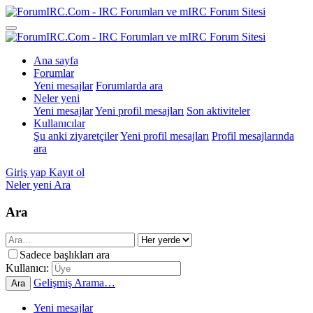
Ana sayfa
Forumlar
Yeni mesajlar
Forumlarda ara
Neler yeni
Yeni mesajlar
Yeni profil mesajları
Son aktiviteler
Kullanıcılar
Şu anki ziyaretçiler
Yeni profil mesajları
Profil mesajlarında
ara
Giriş yap
Kayıt ol
Neler yeni
Ara
Ara
Sadece başlıkları ara
Kullanıcı:
Gelişmiş Arama…
Ara
Yeni mesajlar