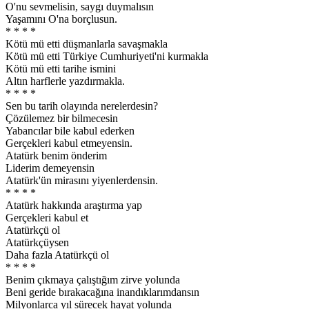
O'nu sevmelisin, saygı duymalısın
Yaşamını O'na borçlusun.
* * * *
Kötü mü etti düşmanlarla savaşmakla
Kötü mü etti Türkiye Cumhuriyeti'ni kurmakla
Kötü mü etti tarihe ismini
Altın harflerle yazdırmakla.
* * * *
Sen bu tarih olayında nerelerdesin?
Çözülemez bir bilmecesin
Yabancılar bile kabul ederken
Gerçekleri kabul etmeyensin.
Atatürk benim önderim
Liderim demeyensin
Atatürk'ün mirasını yiyenlerdensin.
* * * *
Atatürk hakkında araştırma yap
Gerçekleri kabul et
Atatürkçü ol
Atatürkçüysen
Daha fazla Atatürkçü ol
* * * *
Benim çıkmaya çalıştığım zirve yolunda
Beni geride bırakacağına inandıklarımdansın
Milyonlarca yıl sürecek hayat yolunda