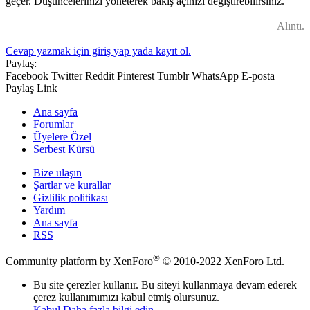
geçer. Düşüncelerinizi yöneterek bakış açınızı değiştirebilirsiniz.
Alıntı.
Cevap yazmak için giriş yap yada kayıt ol.
Paylaş:
Facebook
Twitter
Reddit
Pinterest
Tumblr
WhatsApp
E-posta
Paylaş
Link
Ana sayfa
Forumlar
Üyelere Özel
Serbest Kürsü
Bize ulaşın
Şartlar ve kurallar
Gizlilik politikası
Yardım
Ana sayfa
RSS
®
Community platform by XenForo
© 2010-2022 XenForo Ltd.
Bu site çerezler kullanır. Bu siteyi kullanmaya devam ederek
çerez kullanımımızı kabul etmiş olursunuz.
Kabul
Daha fazla bilgi edin…