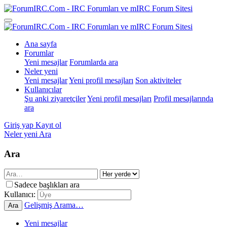
Ana sayfa
Forumlar
Yeni mesajlar
Forumlarda ara
Neler yeni
Yeni mesajlar
Yeni profil mesajları
Son aktiviteler
Kullanıcılar
Şu anki ziyaretçiler
Yeni profil mesajları
Profil mesajlarında
ara
Giriş yap
Kayıt ol
Neler yeni
Ara
Ara
Sadece başlıkları ara
Kullanıcı:
Gelişmiş Arama…
Ara
Yeni mesajlar