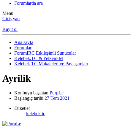
Forumlarda ara
Menü
Giriş yap
Kayıt ol
Ana sayfa
Forumlar
ForumIRC Etkileşimli Sunucular
Kelebek.TC & YelkenFM
Kelebek.TC Makaleleri ve Paylaşımları
Ayrilik
Konbuyu başlatan
PurpLe
Başlangıç tarihi
27 Tem 2021
Etiketler
kelebek.tc