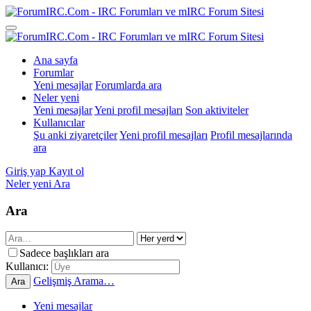
Ana sayfa
Forumlar
Yeni mesajlar
Forumlarda ara
Neler yeni
Yeni mesajlar
Yeni profil mesajları
Son aktiviteler
Kullanıcılar
Şu anki ziyaretçiler
Yeni profil mesajları
Profil mesajlarında
ara
Giriş yap
Kayıt ol
Neler yeni
Ara
Ara
Sadece başlıkları ara
Kullanıcı:
Gelişmiş Arama…
Ara
Yeni mesajlar