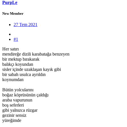
PurpLe
New Member
27 Tem 2021
#1
Her satırı
mendireğe dizili karabatağa benzeyen
bir mektup bırakarak
balıkçı koyundan
sisler içinde uzaklaşan kayık gibi
bir sabah usulca ayrıldın
koynumdan
Bütün yolcularını
boğaz köprüsünün çaldığı
araba vapurunun
boş seferleri
gibi yalnızca rüzgar
gezinir sensiz
yüreğimde