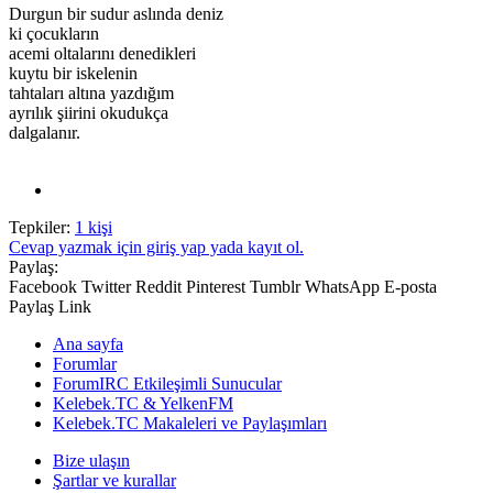
Durgun bir sudur aslında deniz
ki çocukların
acemi oltalarını denedikleri
kuytu bir iskelenin
tahtaları altına yazdığım
ayrılık şiirini okudukça
dalgalanır.
Tepkiler:
1 kişi
Cevap yazmak için giriş yap yada kayıt ol.
Paylaş:
Facebook
Twitter
Reddit
Pinterest
Tumblr
WhatsApp
E-posta
Paylaş
Link
Ana sayfa
Forumlar
ForumIRC Etkileşimli Sunucular
Kelebek.TC & YelkenFM
Kelebek.TC Makaleleri ve Paylaşımları
Bize ulaşın
Şartlar ve kurallar