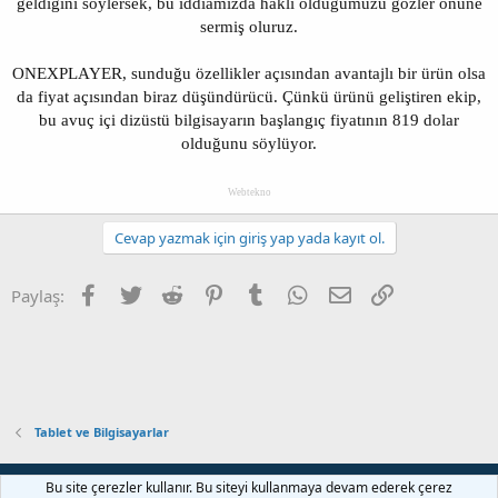
geldiğini söylersek, bu iddiamızda haklı olduğumuzu gözler önüne
sermiş oluruz.
ONEXPLAYER, sunduğu özellikler açısından avantajlı bir ürün olsa
da fiyat açısından biraz düşündürücü. Çünkü ürünü geliştiren ekip,
bu avuç içi dizüstü bilgisayarın başlangıç fiyatının 819 dolar
olduğunu söylüyor.
Webtekno
Cevap yazmak için giriş yap yada kayıt ol.
Facebook
Twitter
Reddit
Pinterest
Tumblr
WhatsApp
E-posta
Link
Paylaş:
Tablet ve Bilgisayarlar
Bize ulaşın
Şartlar ve kurallar
Gizlilik politikası
Yardım
Bu site çerezler kullanır. Bu siteyi kullanmaya devam ederek çerez