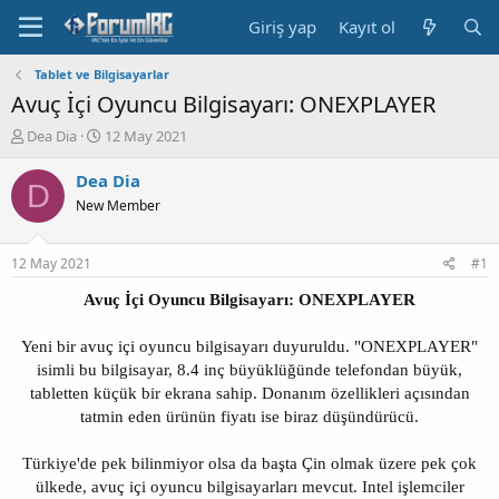
Giriş yap
Kayıt ol
Tablet ve Bilgisayarlar
Avuç İçi Oyuncu Bilgisayarı: ONEXPLAYER
K
B
Dea Dia
12 May 2021
o
a
n
ş
Dea Dia
D
b
l
New Member
u
a
y
n
u
g
12 May 2021
#1
b
ı
a
ç
Avuç İçi Oyuncu Bilgisayarı: ONEXPLAYER
ş
t
l
a
Yeni bir avuç içi oyuncu bilgisayarı duyuruldu. "ONEXPLAYER"
a
r
isimli bu bilgisayar, 8.4 inç büyüklüğünde telefondan büyük,
t
i
tabletten küçük bir ekrana sahip. Donanım özellikleri açısından
a
h
n
i
tatmin eden ürünün fiyatı ise biraz düşündürücü.
Türkiye'de pek bilinmiyor olsa da başta Çin olmak üzere pek çok
ülkede, avuç içi oyuncu bilgisayarları mevcut. Intel işlemciler