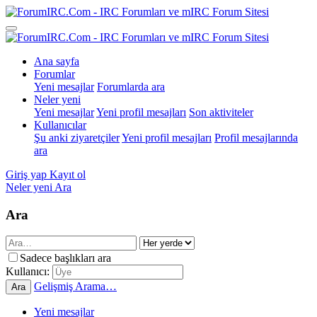
Ana sayfa
Forumlar
Yeni mesajlar
Forumlarda ara
Neler yeni
Yeni mesajlar
Yeni profil mesajları
Son aktiviteler
Kullanıcılar
Şu anki ziyaretçiler
Yeni profil mesajları
Profil mesajlarında
ara
Giriş yap
Kayıt ol
Neler yeni
Ara
Ara
Sadece başlıkları ara
Kullanıcı:
Gelişmiş Arama…
Ara
Yeni mesajlar