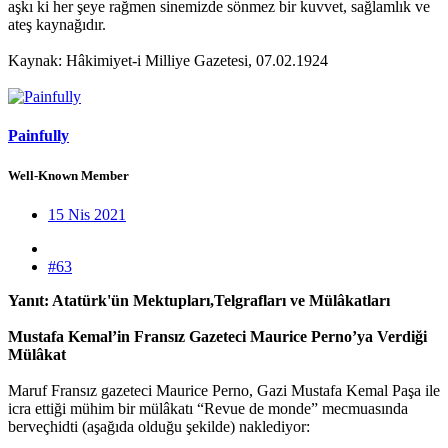
aşkı ki her şeye rağmen sinemizde sönmez bir kuvvet, sağlamlık ve
ateş kaynağıdır.
Kaynak: Hâkimiyet-i Milliye Gazetesi, 07.02.1924
Painfully
Well-Known Member
15 Nis 2021
#63
Yanıt: Atatürk'ün Mektupları,Telgrafları ve Mülâkatları
Mustafa Kemal’in Fransız Gazeteci Maurice Perno’ya Verdiği
Mülâkat
Maruf Fransız gazeteci Maurice Perno, Gazi Mustafa Kemal Paşa ile
icra ettiği mühim bir mülâkatı “Revue de monde” mecmuasında
berveçhidti (aşağıda olduğu şekilde) naklediyor: