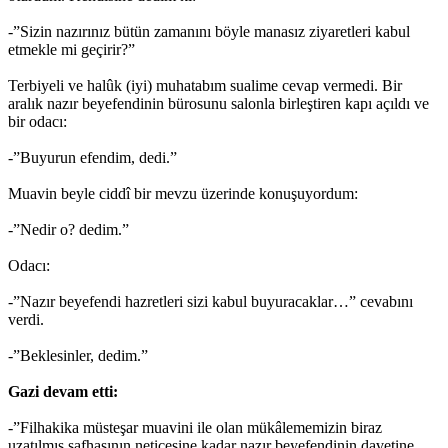
-”Sizin nazırınız bütün zamanını böyle manasız ziyaretleri kabul
etmekle mi geçirir?”
Terbiyeli ve halûk (iyi) muhatabım sualime cevap vermedi. Bir
aralık nazır beyefendinin bürosunu salonla birleştiren kapı açıldı ve
bir odacı:
-”Buyurun efendim, dedi.”
Muavin beyle ciddî bir mevzu üzerinde konuşuyordum:
-”Nedir o? dedim.”
Odacı:
-”Nazır beyefendi hazretleri sizi kabul buyuracaklar…” cevabını
verdi.
-”Beklesinler, dedim.”
Gazi devam etti:
-”Filhakika müsteşar muavini ile olan mükâlememizin biraz
uzatılmış safhasının neticesine kadar nazır beyefendinin davetine