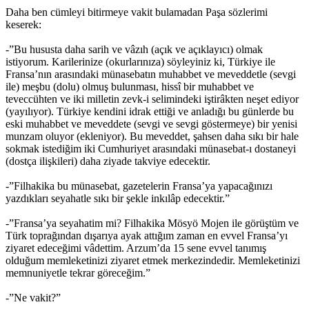
Daha ben cümleyi bitirmeye vakit bulamadan Paşa sözlerimi
keserek:
-”Bu hususta daha sarih ve vâzıh (açık ve açıklayıcı) olmak
istiyorum. Karilerinize (okurlarınıza) söyleyiniz ki, Türkiye ile
Fransa’nın arasındaki münasebatın muhabbet ve meveddetle (sevgi
ile) meşbu (dolu) olmuş bulunması, hissî bir muhabbet ve
teveccühten ve iki milletin zevk-i selimindeki iştirâkten neşet ediyor
(yayılıyor). Türkiye kendini idrak ettiği ve anladığı bu günlerde bu
eski muhabbet ve meveddete (sevgi ve sevgi göstermeye) bir yenisi
munzam oluyor (ekleniyor). Bu meveddet, şahsen daha sıkı bir hale
sokmak istediğim iki Cumhuriyet arasındaki münasebat-ı dostaneyi
(dostça ilişkileri) daha ziyade takviye edecektir.
-”Filhakika bu münasebat, gazetelerin Fransa’ya yapacağınızı
yazdıkları seyahatle sıkı bir şekle inkılâp edecektir.”
-”Fransa’ya seyahatim mi? Filhakika Mösyö Mojen ile görüştüm ve
Türk toprağından dışarıya ayak attığım zaman en evvel Fransa’yı
ziyaret edeceğimi vâdettim. Arzum’da 15 sene evvel tanımış
olduğum memleketinizi ziyaret etmek merkezindedir. Memleketinizi
memnuniyetle tekrar göreceğim.”
-”Ne vakit?”