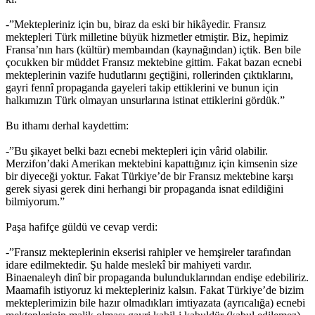
-”Mektepleriniz için bu, biraz da eski bir hikâyedir. Fransız
mektepleri Türk milletine büyük hizmetler etmiştir. Biz, hepimiz
Fransa’nın hars (kültür) membaından (kaynağından) içtik. Ben bile
çocukken bir müddet Fransız mektebine gittim. Fakat bazan ecnebi
mekteplerinin vazife hudutlarını geçtiğini, rollerinden çıktıklarını,
gayri fennî propaganda gayeleri takip ettiklerini ve bunun için
halkımızın Türk olmayan unsurlarına istinat ettiklerini gördük.”
Bu ithamı derhal kaydettim:
-”Bu şikayet belki bazı ecnebi mektepleri için vârid olabilir.
Merzifon’daki Amerikan mektebini kapattığınız için kimsenin size
bir diyeceği yoktur. Fakat Türkiye’de bir Fransız mektebine karşı
gerek siyasi gerek dini herhangi bir propaganda isnat edildiğini
bilmiyorum.”
Paşa hafifçe güldü ve cevap verdi:
-”Fransız mekteplerinin ekserisi rahipler ve hemşireler tarafından
idare edilmektedir. Şu halde meslekî bir mahiyeti vardır.
Binaenaleyh dinî bir propaganda bulunduklarından endişe edebiliriz.
Maamafih istiyoruz ki mektepleriniz kalsın. Fakat Türkiye’de bizim
mekteplerimizin bile hazır olmadıkları imtiyazata (ayrıcalığa) ecnebi