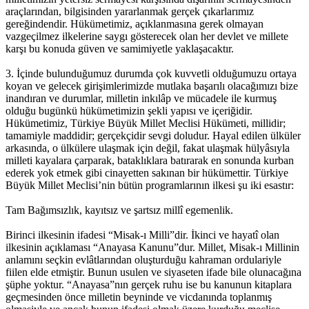
araçlarından, bilgisinden yararlanmak gerçek çıkarlarımız
gereğindendir. Hükümetimiz, açıklanmasına gerek olmayan
vazgeçilmez ilkelerine saygı gösterecek olan her devlet ve millete
karşı bu konuda güven ve samimiyetle yaklaşacaktır.
3. İçinde bulunduğumuz durumda çok kuvvetli olduğumuzu ortaya
koyan ve gelecek girişimlerimizde mutlaka başarılı olacağımızı bize
inandıran ve durumlar, milletin inkılâp ve mücadele ile kurmuş
olduğu bugünkü hükümetimizin şekli yapısı ve içeriğidir.
Hükümetimiz, Türkiye Büyük Millet Meclisi Hükümeti, millidir;
tamamiyle maddidir; gerçekçidir sevgi doludur. Hayal edilen ülküler
arkasında, o ülkülere ulaşmak için değil, fakat ulaşmak hülyâsıyla
milleti kayalara çarparak, bataklıklara batırarak en sonunda kurban
ederek yok etmek gibi cinayetten sakınan bir hükümettir. Türkiye
Büyük Millet Meclisi’nin bütün programlarının ilkesi şu iki esastır:
Tam Bağımsızlık, kayıtsız ve şartsız millî egemenlik.
Birinci ilkesinin ifadesi “Misak-ı Milli”dir. İkinci ve hayatî olan
ilkesinin açıklaması “Anayasa Kanunu”dur. Millet, Misak-ı Millinin
anlamını seçkin evlâtlarından oluşturduğu kahraman ordulariyle
fiilen elde etmiştir. Bunun usulen ve siyaseten ifade bile olunacağına
şüphe yoktur. “Anayasa”nın gerçek ruhu ise bu kanunun kitaplara
geçmesinden önce milletin beyninde ve vicdanında toplanmış