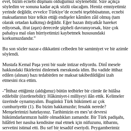
evet, bizim ecnebi düşmanı olduğumuz söylenebilir. Size açıkça
söyledim ve sonuna kadar açık sözlü olacağım. Henüz emniyetimiz
yerinde değildir, evvelce Türkiye’de ecnebi teşebbüsatının, ecnebi
maksatlarının bize telkin ettiği endişeler kâmilen zâil olmuş (tam
olarak ortadan kalkmış) değildir. Eğer bazan ihtiyatkâr hareket
ediyorsak, ifrat (aşırı) derecede şüpheli davranıyorsak, bize çok
pahalıya mal olan hürriyetimizi kaybetmek hususundaki
korkumuzdandır.”
Bu son sözler nazar-ı dikkatimi celbeden bir samimiyet ve bir azimle
söylendi.
Mustafa Kemal Paşa yeni bir suale intizar ediyordu. Dinî mesele
hakkındaki fikirlerini dinlemek merakında idim. Bu vadide ittihaz
edilen (alınan) bazı tedabirden ne maksat takibedildiğini izah
etmesini rica ettim.
-”İttihaz ettiğimiz (aldığımız) bütün tedbirler bir cümle ile hülâsa
edilebilir (özetlenebilir): Hâkimiyet-i milliyeyi ilân ettik. Kelimeler
üzerinde oynamıyalım. Bugünkü Türk hükümeti az çok
cumhuriyettir (1). Bu bizim hakkımızdır; fenalık nerede?
Menşelerimizi hatırlayınız. Tarihimizin en mes’ut devresi
hükümdarlarımızın halife olmadıkları zamandır. Bir Türk padişahı,
hilâfeti her nasılsa kendisine mal etmek için nüfuzunu, itibarını,
servetini istimal etti. Bu sırf bir tesadüf eseriydi. Peygamberimiz