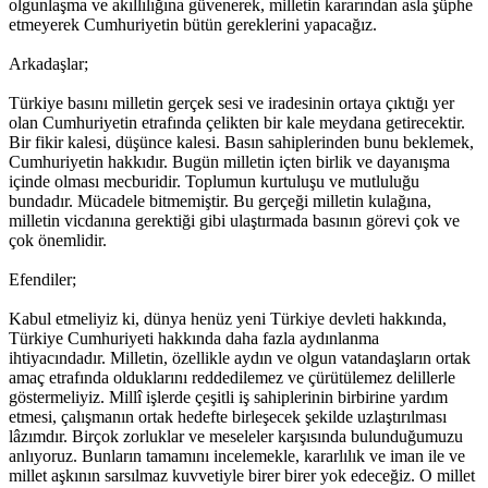
olgunlaşma ve akıllılığına güvenerek, milletin kararından asla şüphe
etmeyerek Cumhuriyetin bütün gereklerini yapacağız.
Arkadaşlar;
Türkiye basını milletin gerçek sesi ve iradesinin ortaya çıktığı yer
olan Cumhuriyetin etrafında çelikten bir kale meydana getirecektir.
Bir fikir kalesi, düşünce kalesi. Basın sahiplerinden bunu beklemek,
Cumhuriyetin hakkıdır. Bugün milletin içten birlik ve dayanışma
içinde olması mecburidir. Toplumun kurtuluşu ve mutluluğu
bundadır. Mücadele bitmemiştir. Bu gerçeği milletin kulağına,
milletin vicdanına gerektiği gibi ulaştırmada basının görevi çok ve
çok önemlidir.
Efendiler;
Kabul etmeliyiz ki, dünya henüz yeni Türkiye devleti hakkında,
Türkiye Cumhuriyeti hakkında daha fazla aydınlanma
ihtiyacındadır. Milletin, özellikle aydın ve olgun vatandaşların ortak
amaç etrafında olduklarını reddedilemez ve çürütülemez delillerle
göstermeliyiz. Millî işlerde çeşitli iş sahiplerinin birbirine yardım
etmesi, çalışmanın ortak hedefte birleşecek şekilde uzlaştırılması
lâzımdır. Birçok zorluklar ve meseleler karşısında bulunduğumuzu
anlıyoruz. Bunların tamamını incelemekle, kararlılık ve iman ile ve
millet aşkının sarsılmaz kuvvetiyle birer birer yok edeceğiz. O millet