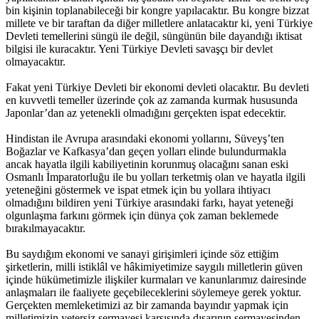
bin kişinin toplanabileceği bir kongre yapılacaktır. Bu kongre bizzat
millete ve bir taraftan da diğer milletlere anlatacaktır ki, yeni Türkiye
Devleti temellerini süngü ile değil, süngünün bile dayandığı iktisat
bilgisi ile kuracaktır. Yeni Türkiye Devleti savaşçı bir devlet
olmayacaktır.
Fakat yeni Türkiye Devleti bir ekonomi devleti olacaktır. Bu devleti
en kuvvetli temeller üzerinde çok az zamanda kurmak hususunda
Japonlar’dan az yetenekli olmadığını gerçekten ispat edecektir.
Hindistan ile Avrupa arasındaki ekonomi yollarını, Süveyş’ten
Boğazlar ve Kafkasya’dan geçen yolları elinde bulundurmakla
ancak hayatla ilgili kabiliyetinin korunmuş olacağını sanan eski
Osmanlı İmparatorluğu ile bu yolları terketmiş olan ve hayatla ilgili
yeteneğini göstermek ve ispat etmek için bu yollara ihtiyacı
olmadığını bildiren yeni Türkiye arasındaki farkı, hayat yeteneği
olgunlaşma farkını görmek için dünya çok zaman beklemede
bırakılmayacaktır.
Bu saydığım ekonomi ve sanayi girişimleri içinde söz ettiğim
şirketlerin, milli istiklâl ve hâkimiyetimize saygılı milletlerin güven
içinde hükümetimizle ilişkiler kurmaları ve kanunlarımız dairesinde
anlaşmaları ile faaliyete geçebileceklerini söylemeye gerek yoktur.
Gerçekten memleketimizi az bir zamanda bayındır yapmak için
milletimizin yetersiz sermayesi karşısında dışarının sermayesinden