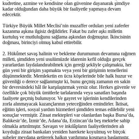
kudretine, azmine ve kendisine olan güvenine dayanarak şimdiye
kadar olduğundan daha büyük bir faaliyetle yapmaya devam
edecektir.
Türkiye Büyük Millet Meclisi’nin muzaffer orduları yeni zaferler
kazanma aşkına ilgisiz değildirler. Fakat bu zafer aşkı milletin
kurtuluş ve mutluluğunu sağlama aşkından doğmuştur. İkincisinin
doğması, birinciyi olmuş kabul ettirebilir.
2. Hükûmet savaş halinin ve bekleme durumunun devamına rağmen
milleti, şimdiden yeni usulümüzde idarenin kefil olduğu gerçek
yararlardan faydalandırabilmek için gereği şekliyle çalışmakta, her
gün yeni bir girişim yapmakta veya yeni bir girişimin temellerini
düşünmektedir. Memleketin en ücra köşelerinde bile halk huzur ve
güvenliği o derece sağlanmıştır ki, bunu geçmiş zamanın en sakin
bir devresindeki hâl ile karşılaştırmak yersiz olur. Herkes güvenle ve
özellikle çok büyük ümitlerle tarlalarında veya sanatları başında
faaliyete geçmiş bulunuyor. Ve gayret ve işlerinin kendilerinden
zorla alınmayacak kazançlarının yeteceğinden emindirler. İktisat,
eğitim işleri, sosyal yardım hizmetleri şimdiden temas edilebilir yeni
sonuçlar vermiştir. Ziraat mektepleri var olanlardan başka Bursa’da,
Balıkesir’de, İzmir’de, Adana’da, Erzincan’da beş mektebe sahip
olmakla artırılmıştır. Savaşın ve inkılâpların faaliyetlerinden alı
koyduğu ziraat bankaları yeniden harekete koyulmuş ve birçok
şubeler meydana getirerek halkın yardımına koşmaya başlamıştır.