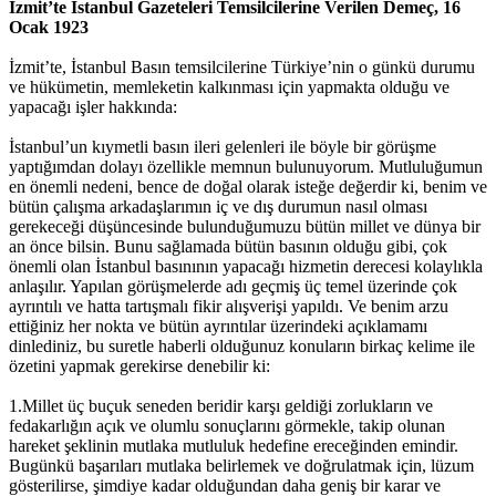
İzmit’te İstanbul Gazeteleri Temsilcilerine Verilen Demeç, 16
Ocak 1923
İzmit’te, İstanbul Basın temsilcilerine Türkiye’nin o günkü durumu
ve hükümetin, memleketin kalkınması için yapmakta olduğu ve
yapacağı işler hakkında:
İstanbul’un kıymetli basın ileri gelenleri ile böyle bir görüşme
yaptığımdan dolayı özellikle memnun bulunuyorum. Mutluluğumun
en önemli nedeni, bence de doğal olarak isteğe değerdir ki, benim ve
bütün çalışma arkadaşlarımın iç ve dış durumun nasıl olması
gerekeceği düşüncesinde bulunduğumuzu bütün millet ve dünya bir
an önce bilsin. Bunu sağlamada bütün basının olduğu gibi, çok
önemli olan İstanbul basınının yapacağı hizmetin derecesi kolaylıkla
anlaşılır. Yapılan görüşmelerde adı geçmiş üç temel üzerinde çok
ayrıntılı ve hatta tartışmalı fikir alışverişi yapıldı. Ve benim arzu
ettiğiniz her nokta ve bütün ayrıntılar üzerindeki açıklamamı
dinlediniz, bu suretle haberli olduğunuz konuların birkaç kelime ile
özetini yapmak gerekirse denebilir ki:
1.Millet üç buçuk seneden beridir karşı geldiği zorlukların ve
fedakarlığın açık ve olumlu sonuçlarını görmekle, takip olunan
hareket şeklinin mutlaka mutluluk hedefine ereceğinden emindir.
Bugünkü başarıları mutlaka belirlemek ve doğrulatmak için, lüzum
gösterilirse, şimdiye kadar olduğundan daha geniş bir karar ve