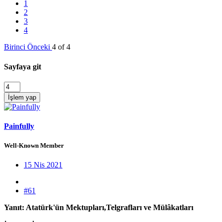
1
2
3
4
Birinci
Önceki
4 of 4
Sayfaya git
İşlem yap
Painfully
Well-Known Member
15 Nis 2021
#61
Yanıt: Atatürk'ün Mektupları,Telgrafları ve Mülâkatları