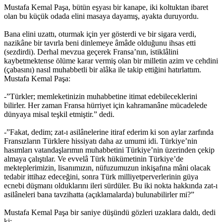
Mustafa Kemal Paşa, bütün eşyası bir kanape, iki koltuktan ibaret
olan bu küçük odada elini masaya dayamış, ayakta duruyordu.
Bana elini uzattı, oturmak için yer gösterdi ve bir sigara verdi,
nazikâne bir tavırla beni dinlemeye âmâde olduğunu ihsas etti
(sezdirdi). Derhal mevzua geçerek Fransa’nın, istiklâlini
kaybetmektense ölüme karar vermiş olan bir milletin azim ve cehdini
(çabasını) nasıl muhabbetli bir alâka ile takip ettiğini hatırlattım.
Mustafa Kemal Paşa:
-”Türkler; memleketinizin muhabbetine itimat edebileceklerini
bilirler. Her zaman Fransa hürriyet için kahramanâne mücadelede
dünyaya misal teşkil etmiştir.” dedi.
-”Fakat, dedim; zat-ı asilânelerine itiraf ederim ki son aylar zarfında
Fransızların Türklere hissiyatı daha az umumi idi. Türkiye’nin
hasımları vatandaşlarımın muhabbetini Türkiye’nin üzerinden çekip
almaya çalıştılar. Ve evvelâ Türk hükümetinin Türkiye’de
mekteplerimizin, lisanımızın, nüfuzumuzun inkişafına mâni olacak
tedabir ittihaz edeceğini, sonra Türk milliyetperverlerinin güya
ecnebi düşmanı olduklarını ileri sürdüler. Bu iki nokta hakkında zat-ı
asilâneleri bana tavzihatta (açıklamalarda) bulunabilirler mi?”
Mustafa Kemal Paşa bir saniye düşündü gözleri uzaklara daldı, dedi
ki: