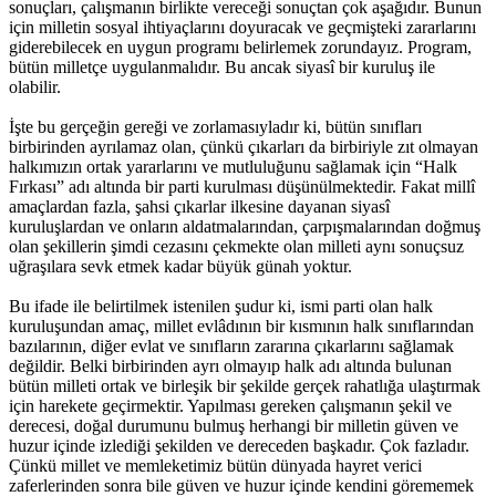
sonuçları, çalışmanın birlikte vereceği sonuçtan çok aşağıdır. Bunun
için milletin sosyal ihtiyaçlarını doyuracak ve geçmişteki zararlarını
giderebilecek en uygun programı belirlemek zorundayız. Program,
bütün milletçe uygulanmalıdır. Bu ancak siyasî bir kuruluş ile
olabilir.
İşte bu gerçeğin gereği ve zorlamasıyladır ki, bütün sınıfları
birbirinden ayrılamaz olan, çünkü çıkarları da birbiriyle zıt olmayan
halkımızın ortak yararlarını ve mutluluğunu sağlamak için “Halk
Fırkası” adı altında bir parti kurulması düşünülmektedir. Fakat millî
amaçlardan fazla, şahsi çıkarlar ilkesine dayanan siyasî
kuruluşlardan ve onların aldatmalarından, çarpışmalarından doğmuş
olan şekillerin şimdi cezasını çekmekte olan milleti aynı sonuçsuz
uğraşılara sevk etmek kadar büyük günah yoktur.
Bu ifade ile belirtilmek istenilen şudur ki, ismi parti olan halk
kuruluşundan amaç, millet evlâdının bir kısmının halk sınıflarından
bazılarının, diğer evlat ve sınıfların zararına çıkarlarını sağlamak
değildir. Belki birbirinden ayrı olmayıp halk adı altında bulunan
bütün milleti ortak ve birleşik bir şekilde gerçek rahatlığa ulaştırmak
için harekete geçirmektir. Yapılması gereken çalışmanın şekil ve
derecesi, doğal durumunu bulmuş herhangi bir milletin güven ve
huzur içinde izlediği şekilden ve dereceden başkadır. Çok fazladır.
Çünkü millet ve memleketimiz bütün dünyada hayret verici
zaferlerinden sonra bile güven ve huzur içinde kendini görememek