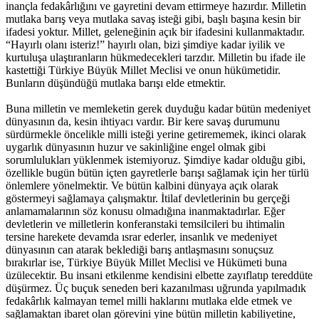
inançla fedakârlığını ve gayretini devam ettirmeye hazırdır. Milletin
mutlaka barış veya mutlaka savaş isteği gibi, başlı başına kesin bir
ifadesi yoktur. Millet, geleneğinin açık bir ifadesini kullanmaktadır.
“Hayırlı olanı isteriz!” hayırlı olan, bizi şimdiye kadar iyilik ve
kurtuluşa ulaştıranların hükmedecekleri tarzdır. Milletin bu ifade ile
kastettiği Türkiye Büyük Millet Meclisi ve onun hükümetidir.
Bunların düşündüğü mutlaka barışı elde etmektir.
Buna milletin ve memleketin gerek duyduğu kadar bütün medeniyet
dünyasının da, kesin ihtiyacı vardır. Bir kere savaş durumunu
sürdürmekle öncelikle milli isteği yerine getirememek, ikinci olarak
uygarlık dünyasının huzur ve sakinliğine engel olmak gibi
sorumlulukları yüklenmek istemiyoruz. Şimdiye kadar olduğu gibi,
özellikle bugün bütün içten gayretlerle barışı sağlamak için her türlü
önlemlere yönelmektir. Ve bütün kalbini dünyaya açık olarak
göstermeyi sağlamaya çalışmaktır. İtilaf devletlerinin bu gerçeği
anlamamalarının söz konusu olmadığına inanmaktadırlar. Eğer
devletlerin ve milletlerin konferanstaki temsilcileri bu ihtimalin
tersine harekete devamda ısrar ederler, insanlık ve medeniyet
dünyasının can atarak beklediği barış antlaşmasını sonuçsuz
bırakırlar ise, Türkiye Büyük Millet Meclisi ve Hükümeti buna
üzülecektir. Bu insani etkilenme kendisini elbette zayıflatıp tereddüte
düşürmez. Üç buçuk seneden beri kazanılması uğrunda yapılmadık
fedakârlık kalmayan temel milli haklarını mutlaka elde etmek ve
sağlamaktan ibaret olan görevini yine bütün milletin kabiliyetine,