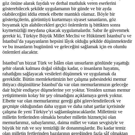
göz önüne alarak faydalı ve derhal mutluluk veren eserlerini
gösterebilecek şekilde uygulamanın bir günde ve bir ayda
olabileceğini iddia etmek elbette mantıklı olamaz. Böyle bir
gösterişçilerin, görüntüyü kurtarmayı siyaset sananların, göz
boyamak için alabilecekleri geçici önlemlerin iş bittikten sonra
kıymetsizliği meydana çıkacak uygulamalardır. Sabır ile güvenmek
gerekir ki, Türkiye Büyük Millet Meclisi ve Hükümeti İstanbul’u ve
İstanbul’da yaşayanların hepsini lâyık olduğu şekilde düşünmektedir
ve bu insanların bugününü ve geleceğini sağlamak için en olumlu
önlemleri alacaktır.
İstanbul’un bizzat Türk ve İslâm olan unsurların gönlünde yaşattığı
şehir olarak kalması doğal olduğu kadar, o insanların hayatını,
rahatlığını sağlayacak vesileleri düşünmek ve uygulamak da
gereklidir. Bütün memleketimizin her çalışma şubesindeki memur
ihtiyacı düşünülürse İstanbul’da var olan memurlarımızın geleceğe
dair hiçbir endişeye düşmelerine yer yoktur. Yeniden uzman memur
yetiştirmenin kolay bir şey olmadığını açıklamaya gerek yoktur.
Elbette var olan memurlarımız gereği gibi görevlendirilecek ve
geçmişte olduğundan daha uygun ve daha rahat şartlar içerisinde
çalışma ile yeni Türkiye’yi sağlamlaştıracaklardır. Milletimiz ve
milletin fertlerinden olmakla beraber milletin hizmetçisi olan
memurlarımız, subaylarımız, daima millet ve vatan sevgisiyle ve
büyük bir ruh ve soy temizliği ile donanmışlardır. Bu kadar temiz
olan milletin fertlerinden bazılarının gereğinden fazla sâf olmaktan