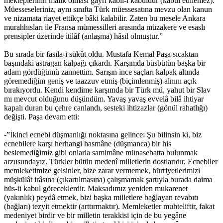
mekteplerinin malik olması gayri kabil-i kabuldür (kabul edilemez).
Müesseseleriniz, aynı sınıfta Türk müessesatına mevzu olan kanun
ve nizamata riayet ettikçe bâki kalabilir. Zaten bu mesele Ankara
murahhısları ile Fransa mümessilleri arasında müzakere ve esaslı
prensipler üzerinde itilâf (anlaşma) hâsıl olmuştur.”
Bu sırada bir fasıla-i sükût oldu. Mustafa Kemal Paşa sıcaktan
başındaki astragan kalpağı çıkardı. Karşımda büsbütün başka bir
adam gördüğümü zannettim. Sarışın ince saçları kalpak altında
göremediğim geniş ve taazzuv etmiş (biçimlenmiş) alnını açık
bırakıyordu. Kendi kendime karşımda bir Türk mü, yahut bir Slav
mı mevcut olduğunu düşündüm. Yavaş yavaş evvelâ bilâ ihtiyar
kapalı duran bu çehre canlandı, sesteki ihtizazlar (gönül rahatlığı)
değişti. Paşa devam etti:
-”İkinci ecnebi düşmanlığı noktasına gelince: Şu bilinsin ki, biz
ecnebilere karşı herhangi hasmâne (düşmanca) bir his
beslemediğimiz gibi onlarla samimâne münasebatta bulunmak
arzusundayız. Türkler bütün medenî milletlerin dostlarıdır. Ecnebiler
memleketimize gelsinler, bize zarar vermemek, hürriyetlerimizi
müşkülât irâsına (çıkartılmasına) çalışmamak şartıyla burada daima
hüs-ü kabul göreceklerdir. Maksadımız yeniden mukarenet
(yakınlık) peydâ etmek, bizi başka milletlere bağlayan revabıtı
(bağları) tezyit etmektir (arttırmaktır). Memleketler muhteliftir, fakat
medeniyet birdir ve bir milletin terakkisi için de bu yegâne