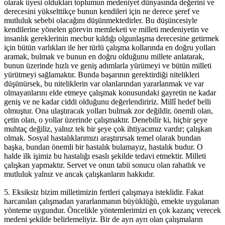
olarak üyesi oldukları toplumun medeniyet dünyasında değerini ve
derecesini yükselttikçe bunun kendileri için ne derece şeref ve
mutluluk sebebi olacağını düşünmektedirler. Bu düşüncesiyle
kendilerine yönelen görevin memleketi ve milleti medeniyetin ve
insanlık gereklerinin mecbur kıldığı olgunlaşma derecesine getirmek
için bütün varlıkları ile her türlü çalışma kollarında en doğru yolları
aramak, bulmak ve bunun en doğru olduğunu millete anlatarak,
bunun üzerinde hızlı ve geniş adımlarla yürümeyi ve bütün milleti
yürütmeyi sağlamaktır. Bunda başarının gerektirdiği nitelikleri
düşünürsek, bu niteliklerin var olanlarından yararlanmak ve var
olmayanlarını elde etmeye çalışmak konusundaki gayretin ne kadar
geniş ve ne kadar ciddi olduğunu değerlendiririz. Millî hedef belli
olmuştur. Ona ulaştıracak yolları bulmak zor değildir, önemli olan,
çetin olan, o yollar üzerinde çalışmaktır. Denebilir ki, hiçbir şeye
muhtaç değiliz, yalnız tek bir şeye çok ihtiyacımız vardır; çalışkan
olmak. Sosyal hastalıklarımızı araştırırsak temel olarak bundan
başka, bundan önemli bir hastalık bulamayız, hastalık budur. O
halde ilk işimiz bu hastalığı esaslı şekilde tedavi etmektir. Milleti
çalışkan yapmaktır. Servet ve onun tabii sonucu olan rahatlık ve
mutluluk yalnız ve ancak çalışkanların hakkıdır.
5. Eksiksiz bizim milletimizin fertleri çalışmaya isteklidir. Fakat
harcanılan çalışmadan yararlanmanın büyüklüğü, emekte uygulanan
yönteme uygundur. Öncelikle yöntemlerimizi en çok kazanç verecek
medeni şekilde belirlemeliyiz. Bir de ayrı ayrı olan çalışmaların