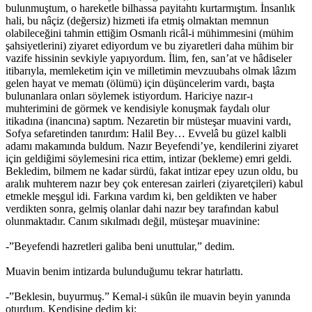
bulunmuştum, o hareketle bilhassa payitahtı kurtarmıştım. İnsanlık
hali, bu nâçiz (değersiz) hizmeti ifa etmiş olmaktan memnun
olabileceğini tahmin ettiğim Osmanlı ricâl-i mühimmesini (mühim
şahsiyetlerini) ziyaret ediyordum ve bu ziyaretleri daha mühim bir
vazife hissinin sevkiyle yapıyordum. İlim, fen, san’at ve hâdiseler
itibarıyla, memleketim için ve milletimin mevzuubahs olmak lâzım
gelen hayat ve mematı (ölümü) için düşüncelerim vardı, başta
bulunanlara onları söylemek istiyordum. Hariciye nazır-ı
muhterimini de görmek ve kendisiyle konuşmak faydalı olur
itikadına (inancına) saptım. Nezaretin bir müsteşar muavini vardı,
Sofya sefaretinden tanırdım: Halil Bey… Evvelâ bu güzel kalbli
adamı makamında buldum. Nazır Beyefendi’ye, kendilerini ziyaret
için geldiğimi söylemesini rica ettim, intizar (bekleme) emri geldi.
Bekledim, bilmem ne kadar sürdü, fakat intizar epey uzun oldu, bu
aralık muhterem nazır bey çok enteresan zairleri (ziyaretçileri) kabul
etmekle meşgul idi. Farkına vardım ki, ben geldikten ve haber
verdikten sonra, gelmiş olanlar dahi nazır bey tarafından kabul
olunmaktadır. Canım sıkılmadı değil, müsteşar muavinine:
-”Beyefendi hazretleri galiba beni unuttular,” dedim.
Muavin benim intizarda bulunduğumu tekrar hatırlattı.
-”Beklesin, buyurmuş.” Kemal-i sükûn ile muavin beyin yanında
oturdum. Kendisine dedim ki: