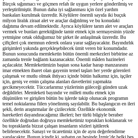
Birçok sığınmacı ve göçmen refah ile uygun yerlere gönderilmiş ve
yerleştirilmiştir. Bunun daha iyi sağlanması için özel yardım
bankaları kurulmak üzeredir. Köylülere önemli sayıda iki buçuk
milyon liralık ziraat alet ve araçlar dağıtılmış ve bu konudaki
dağıtıma devam edilmektedir. Ayrıca köylülere tarım alet ve araçları
vermek ve bunları gerektiğinde tamir etmek için sermayesinin yüzde
yetmişine ortak olduğumuz bir şirket ile anlaşılmak üzeredir. Bu
çiftçileri çok memnun ederek onlara yarar sağlayacaktır. Bayındırlık
girişimleri yakında gerçekleşebilecek ümit veren bir konumdadır.
Bunun sonucunda memleketin bütün önemli merkezleri birbirine az
zamanda trenle bağlantı kazanacaktır. Önemli mâden hazineleri
açılacaktır. Memleketimizin baştan sona kadar harap manzarasını
imar etmekten ibaret olan gayenin temel taşları her yerde görenleri
çalışmak ve mutlu olmak ihtiyacı içinde bütün halkımız için, işçiler
için, geniş ve emin çalışma alanları davetlerini yapmakta
gecikmeyecektir. Tüccarlarımız yüzlerinin güleceği günden uzak
değildirler. Memleketi bayındır ve milleti mutlu etmek için
düşünülen ve girişilen bütün bu işlerde takip olunacak programın
temel noktalarına fiilen yönelinmiş sayılabilir. Bu başlangıcın en ileri
şekli, derin araştırmalar ile çizilecektir. Özellikle ekonomik
hareketleri dayandıracağımız ilkeleri; her türlü bilgiyle beraber
özellikle doğrudan doğruya memleketimiz toprakları koklanarak ve
bu topraklarda bizzat çalışan insanların sözleri işitilerek
belirlenecektir. Sanayi ve ticaretimiz için de aynı değerlendirme
yapılacaktır. Bunun içindir ki, şubatın on beşinde İzmir’de belki beş