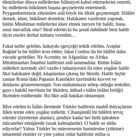
tilmizlerine dünya milletlerine İslâmiyeti kabul ettirmelerini emretti,
bu milletlerin hükûmeti başına geçmelerini emretmedi.
Peygamberimizin zihninden aslâ böyle bir fikirk geçmemiştir. Hilâfet
demek, idare, hükûmet demektir. Hakikaten vazifesini yapmak,
bütün Müslüman milletlerini idare etmek isteyen bir halife, buna
nasıl muvaffak olur? İtiraf ederim ki bu şerait dahilinde beni halife
tâyin etseler derhal istifamı verirdim…
Fakat tarihe gelelim, hakayıkı (gerçeği) tetkik edelim, Araplar
Bağdat’ta bir hilâfet tesis ettiler, fakat Cordou’da bir hilâfet daha
vücude getirdiler. Ne Acemler, ne Afganlılar, ne Afrika
Müslümanları İstanbul halifesini aslâ tanımadılar. Bütün İslâm
milletleri üzerinde ulvî vazife-i ruhaniyesini ifa eden yegâne halife
fikri hakikaten değil, kitaplardan çıkmış bir fikirdir. Halife hiçbir
zaman Roma’daki Papanın Katolikler üzerindeki kuvvet ve
iktidarını gösterememiştir. Son ıslahatımızın sebep olduğu tenkitler,
gayr-ı hakikî mevhum bir fikirden, ittihad-ı islâm (islâm birliği)
fikrinden mülhemdir. Bu fikir aslâ hakikat olmamıştır.
İlâve edelim ki İslâm âleminde Türkler halifenin maddî ihtiyaçlarını
fiilen temin eden yegâne millettir. Cihanşümûl bir hilâfeti terviç
edenler (üzerlerine alanlar), şimdiye kadar her türlü iştirakten
mücanebet etmişlerdir (uzak kalmışlardır). O halde ne iddia
ediyorlar? Yalnız Türkler bu müessesenin hamulesine (yüküne)
tahammül etsinler ve yine yalnız onlar halifenin nüfuz-u