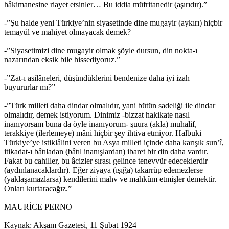
hâkimanesine riayet etsinler… Bu iddia müfritanedir (aşırıdır).”
-”Şu halde yeni Türkiye’nin siyasetinde dine mugayir (aykırı) hiçbir
temayül ve mahiyet olmayacak demek?
-”Siyasetimizi dine mugayir olmak şöyle dursun, din nokta-ı
nazarından eksik bile hissediyoruz.”
-”Zat-ı asilâneleri, düşündüklerini bendenize daha iyi izah
buyururlar mı?”
-”Türk milleti daha dindar olmalıdır, yani bütün sadeliği ile dindar
olmalıdır, demek istiyorum. Dinimiz -bizzat hakikate nasıl
inanıyorsam buna da öyle inanıyorum- şuura (akla) muhalif,
terakkiye (ilerlemeye) mâni hiçbir şey ihtiva etmiyor. Halbuki
Türkiye’ye istiklâlini veren bu Asya milleti içinde daha karışık sun’î,
itikadat-ı bâtıladan (bâtıl inanışlardan) ibaret bir din daha vardır.
Fakat bu cahiller, bu âcizler sırası gelince tenevvür edeceklerdir
(aydınlanacaklardır). Eğer ziyaya (ışığa) takarrüp edemezlerse
(yaklaşamazlarsa) kendilerini mahv ve mahkûm etmişler demektir.
Onları kurtaracağız.”
MAURİCE PERNO
Kaynak: Akşam Gazetesi, 11 Şubat 1924