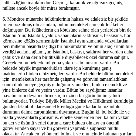
talihsizliğine mahkûmdur. Geçmiş, karanlık ve uğursuz geçmiş,
millete ancak böyle bir miras bırakmıştır.
6. Mondros mütareke hükümlerinin haksız ve adaletsiz bir şekilde
fiilen bozulmuş olmasından, bütün memleket için çok felâketler
doğmuştur. Bu felâketlerin en kötüsüne sahne olan yerlerden biri de
İstanbul’dur. İstanbul, yalnız yabancıların saldırısına, baskısına, hor
görmesine göğüs germemiştir. İstanbul aynı zamanda yüzyıllardan
beri milletin başında taşıdığı bir hükümdarın ve onun araçlarının bile
verdiği acılarla ağlamıştır. İstanbul, baskıyı, saldırıyı her yerden daha
çabuk ve daha derin bir titizlikle duyabilecek özel duruma sahiptir.
Gerçekten bu beldede milyona yakın İslâm unsuru vardır. Bu
beldede büyük imparatorlukları idare için kurulmuş geniş
makinelerin binlerce hizmetçileri vardır. Bu beldede bütün memleket
için, memleketin her tarafında çalışmış ve görevini tamamladıktan
sonra dinlenmeye geçmiş olduğunu zanneden, binlerce emekli ve
yine binlerce dul ve yetim vardır. Bütün bu saydığımız insanlar
hayatınlarını devam ettirmek için üzücü bir görüntünün şahidi
bulunuyorlar. Türkiye Büyük Millet Meclisi ve Hükûmeti kurulduğu
günden İstanbul idaresine el koyduğu güne kadar bu üzüntülü
durumun daima çarpıntılarını duymuştur. Bugün ki, bu belde ile ve
orada yaşayanlarla görüşmüş, elbette senelerden beri kalbini yakan
bu acı ve üzüntü verici duruma çare bulucu olmayı en önemli
görevlerinden sayar ve bu görevini yapmakla şüphesiz mutlu
olacaktır. Ancak en iyi önlemi bulmak ve onu içinde bulunan şartları