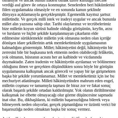
olmasiyle ve ancak bunun ifadesi olmak üzere kurduğu meclise
verdiği asıl görev ile ortaya konmuştur. Senelerden beri hükümlerini
fiilen uygulamakta olmasiyle ve en sonunda kanun şeklinde
dünyaya açıklamasıyla gerçekleşmiştir. Egemenlik kayıtsız şartsız
milletindir. Ve gerçek milli istek ve iradeyi uygular ve ancak bununla
millet alın yazısına sahip olur. Tarihi olaylarımız ve tecrübelerimiz
bize milletin koyun sürüsü halinde olduğu görüşünün, keyfin, arzu
ve hırsların ve hiçbir şekilde karşılanmayan çıkarların elde
edilmesine sürüklemekle milletin yok olmasına neden olan içeriğe
dönüşen idare şekillerinin artık memleketimizde uygulamasının
kalmadığını göstermiştir. Millet; hâkimiyetini değil, hâkimiyetin bir
zerresini bile bir başkasına terk etmenin neden olabileceği felâketin,
yok olmanın, hüsranın acısını her an kalbinde ve vicdanında
duymaktadır. Zaten iradenin ve hâkimiyetin ayrılamaz ve bölünemez
olduğunu ilmen ve gerçekten düşündükten sonra böyle bir görüşün
uygulamasına kalkışmak ancak göreceli ve yapay bir işe girişmekten
başka bir şekilde yorumlanamaz. Millet ve memleketimiz için ise bu
mecburiyet atlatılmıştır. Milleti hâkimiyetinden mahrum eden engel,
milletin coşması ve tamamıyla taşması ile biraz zor ve fakat sonuç
olarak başarılı şekilde ortadan kaldırılmıştır. Yok olanın diriltilmesine
kalkışmak ise elbette olmayacağı olur görme düşüncesine sapmada
inat olur. Bu, dikbaşlıların, ki milletin başarısızlığına bilerek veya
bilmeyerek neden oluyorlar, gerçek pişmanlığına ve üzüntü verici bir
başarısızlığa neden olmaktan başka bir sonuç vermez.