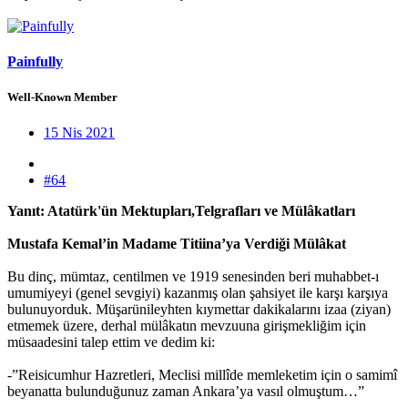
Painfully
Well-Known Member
15 Nis 2021
#64
Yanıt: Atatürk'ün Mektupları,Telgrafları ve Mülâkatları
Mustafa Kemal’in Madame Titiina’ya Verdiği Mülâkat
Bu dinç, mümtaz, centilmen ve 1919 senesinden beri muhabbet-ı
umumiyeyi (genel sevgiyi) kazanmış olan şahsiyet ile karşı karşıya
bulunuyorduk. Müşarünileyhten kıymettar dakikalarını izaa (ziyan)
etmemek üzere, derhal mülâkatın mevzuuna girişmekliğim için
müsaadesini talep ettim ve dedim ki:
-”Reisicumhur Hazretleri, Meclisi millîde memleketim için o samimî
beyanatta bulunduğunuz zaman Ankara’ya vasıl olmuştum…”