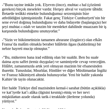
-”Bunu tayine imkân yok. Elyevm (önce), muhtac-ı hal (çözümü
gereken) birçok meseleler vardır. Herşey ahval ve vaziyete tâbidir.
Betaetle terâkki etmekte bulunduğumuz serzenişinin bize
atfedildiğini işitmişsinizdir. Fakat genç Türkiye Cumhuriyeti’nin bir
sene evvel doğmuş bulunduğunu ve daha bidayette (başlangıçta) her
şeyi muhtac-ı ıslah ve tanzim bir memleket dahilinde muazzam bir iş
karşısında bulunduğunu unutuyorlar.”
-”Sizin ve hükümetinizin tamamen ahrarane (özgürce) olan efkârı
Fransa’da malûm olmakla beraber hilâfetin ilgası (kaldırılmış) bir
nebze hayreti mucip olmuştur.”
-”Bu, mükerren bana irad edilmiş olan bir sualdir. Ben bu suale
daima aynı saffet (temiz duygular) ve samimiyetle cevap vereceğim.
Hilâfet, zamanımızda artık yeri olmayan mazinin bir efsanesinden
ibarettir. Tunuslular, Mısırlılar, Hintliler ve diğer Müslümanlar İngiliz
ve Fransız hâkimiyeti altında bulunuyorlar. Yeni bir halife yakında
Kahire’de tayin olunacaktır.
Her halde Türkiye dinî mazisinden kemal-i sarahat (bütün açıklıkla)
ve kat’iyetle kat’ı alâka (ilgisini kesmiş) etmiş ve her nevi
müşkülattan azade olarak tarik-i terakkide (ilerleme yolunda)
yürüyor.”