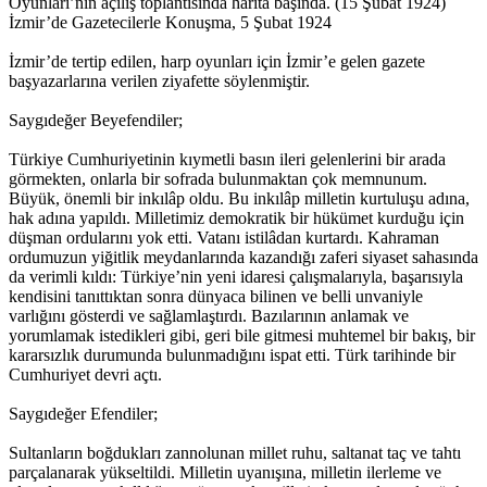
Oyunları’nın açılış toplantısında harita başında. (15 Şubat 1924)
İzmir’de Gazetecilerle Konuşma, 5 Şubat 1924
İzmir’de tertip edilen, harp oyunları için İzmir’e gelen gazete
başyazarlarına verilen ziyafette söylenmiştir.
Saygıdeğer Beyefendiler;
Türkiye Cumhuriyetinin kıymetli basın ileri gelenlerini bir arada
görmekten, onlarla bir sofrada bulunmaktan çok memnunum.
Büyük, önemli bir inkılâp oldu. Bu inkılâp milletin kurtuluşu adına,
hak adına yapıldı. Milletimiz demokratik bir hükümet kurduğu için
düşman ordularını yok etti. Vatanı istilâdan kurtardı. Kahraman
ordumuzun yiğitlik meydanlarında kazandığı zaferi siyaset sahasında
da verimli kıldı: Türkiye’nin yeni idaresi çalışmalarıyla, başarısıyla
kendisini tanıttıktan sonra dünyaca bilinen ve belli unvaniyle
varlığını gösterdi ve sağlamlaştırdı. Bazılarının anlamak ve
yorumlamak istedikleri gibi, geri bile gitmesi muhtemel bir bakış, bir
kararsızlık durumunda bulunmadığını ispat etti. Türk tarihinde bir
Cumhuriyet devri açtı.
Saygıdeğer Efendiler;
Sultanların boğdukları zannolunan millet ruhu, saltanat taç ve tahtı
parçalanarak yükseltildi. Milletin uyanışına, milletin ilerleme ve