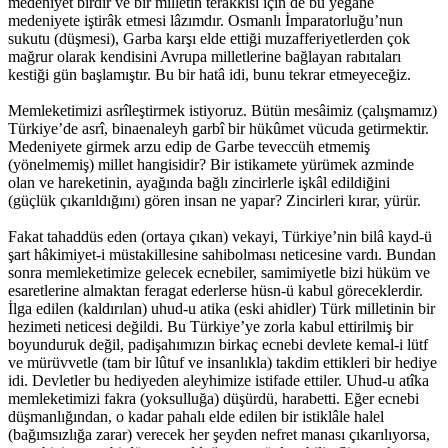
medeniyet birdir ve bir milletin terakkisi için de bu yegâne
medeniyete iştirâk etmesi lâzımdır. Osmanlı İmparatorluğu’nun
sukutu (düşmesi), Garba karşı elde ettiği muzafferiyetlerden çok
mağrur olarak kendisini Avrupa milletlerine bağlayan rabıtaları
kestiği gün başlamıştır. Bu bir hatâ idi, bunu tekrar etmeyeceğiz.
Memleketimizi asrîleştirmek istiyoruz. Bütün mesâimiz (çalışmamız)
Türkiye’de asrî, binaenaleyh garbî bir hükûmet vücuda getirmektir.
Medeniyete girmek arzu edip de Garbe teveccüh etmemiş
(yönelmemiş) millet hangisidir? Bir istikamete yürümek azminde
olan ve hareketinin, ayağında bağlı zincirlerle işkâl edildiğini
(güçlük çıkarıldığını) gören insan ne yapar? Zincirleri kırar, yürür.
Fakat tahaddüs eden (ortaya çıkan) vekayi, Türkiye’nin bilâ kayd-ü
şart hâkimiyet-i müstakillesine sahibolması neticesine vardı. Bundan
sonra memleketimize gelecek ecnebiler, samimiyetle bizi hüküm ve
esaretlerine almaktan feragat ederlerse hüsn-ü kabul göreceklerdir.
İlga edilen (kaldırılan) uhud-u atika (eski ahidler) Türk milletinin bir
hezimeti neticesi değildi. Bu Türkiye’ye zorla kabul ettirilmiş bir
boyunduruk değil, padişahımızın birkaç ecnebi devlete kemal-i lütf
ve mürüvvetle (tam bir lûtuf ve insanlıkla) takdim ettikleri bir hediye
idi. Devletler bu hediyeden aleyhimize istifade ettiler. Uhud-u atîka
memleketimizi fakra (yoksulluğa) düşürdü, harabetti. Eğer ecnebi
düşmanlığından, o kadar pahalı elde edilen bir istiklâle halel
(bağımsızlığa zarar) verecek her şeyden nefret manası çıkarılıyorsa,