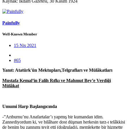
Kaynak: İkdam Gazetesi, 30 Kasım 1924
Painfully
Well-Known Member
15 Nis 2021
#65
Yanıt: Atatürk'ün Mektupları,Telgrafları ve Mülâkatları
Mustafa Kemal’in Falih Rıfkı ve Mahmut Bey’e Verdiği
Mülâkat
Umumi Harp Başlangıcında
-”Arıburnu’nu Anafartalar’ı yapmış bir kumandan idim.
Zannediyordum ki, ve bilâhare dost düşman herkesin tarz-ı telâkkisi
de benim bu zannımı teyit etti (doğruladı), memlekette bir hizmette