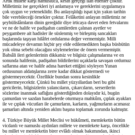
Artık millete karşı namusluca, kesin gerçeği ilân edenler çoktur.
Milletimiz ise gerçekleri iyi anlamaya ve gereklerini uygulamaya
çok uygun ve yeteneklidir. Bu anlayışlılığı ispat için yakın tarihin
bile verebileceği örnekler çoktur. Felâketini anlayan milletimiz ne
şeyhülislâmların dinin gereğidir diye irticaya davet eden fetvalarını
ve ne de halife ve padişahın camilerden çalınan ayetler ve
peygambere ait hadisler ile süslenmiş ve birleşmiş sancakları
başlarında taşıyan hilâfet ordularına değer vermemiştir. Milli
mücadeleye devamın hiçbir şey elde edilemedikten başka büsbütün
yok olma sebebi olacağını söylemelerine de önem vermemiştir.
Babıâli ileri gelenlerinin dikkatsiz ve bilgisiz çalışmalarına ve en
sonunda halifenin, padişahın bildirilerini uçaklarla savaşan ordumuz
saflarına atan ve halife adına hareket ettiğini söyleyen Yunan
ordusunun aldatışlarına zerre kadar dikkat göstermedi ve
göstermeyecektir. Özellikle bundan sonra kesinlikle
göstermeyecektir. Çünkü bu millet yüzyıllardan beri bu gibi
gericilerin, bilgisizlerin yalancıların, çıkarcıların, serserilerin
sözlerine inanmak saflığını gösterdiğinden dolayıdır ki, bugün
çamurdan ve sazdan harabelerde oturmaya mahkûm, çıplak ayakları
ile ve çıplak vücutları ile çamurların, karların, yağmurların acımasız
şamarları altında yeniden aklını başına toplamak zorunda kalmıştır.
4. Türkiye Büyük Millet Meclisi ve hükûmeti, memleketin bütün
vicdanlı ve namuslu aydınları millete ve memlekete karşı, öncelikle
bu millet ve memleketin birer evlâdı olmak bakımından, ikinci