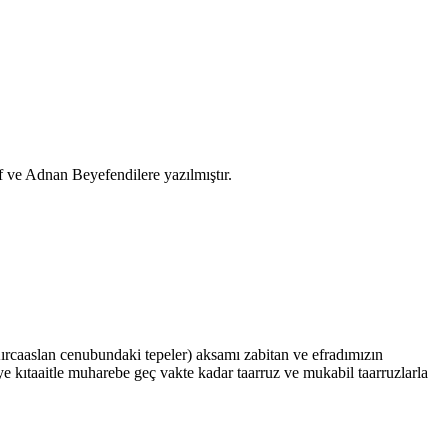
 ve Adnan Beyefendilere yazılmıştır.
Kırcaaslan cenubundaki tepeler) aksamı zabitan ve efradımızın
 kıtaaitle muharebe geç vakte kadar taarruz ve mukabil taarruzlarla