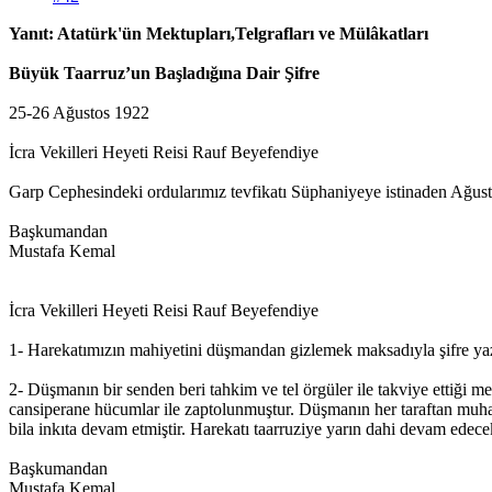
Yanıt: Atatürk'ün Mektupları,Telgrafları ve Mülâkatları
Büyük Taarruz’un Başladığına Dair Şifre
25-26 Ağustos 1922
İcra Vekilleri Heyeti Reisi Rauf Beyefendiye
Garp Cephesindeki ordularımız tevfikatı Süphaniyeye istinaden Ağust
Başkumandan
Mustafa Kemal
İcra Vekilleri Heyeti Reisi Rauf Beyefendiye
1- Harekatımızın mahiyetini düşmandan gizlemek maksadıyla şifre y
2- Düşmanın bir senden beri tahkim ve tel örgüler ile takviye ettiği 
cansiperane hücumlar ile zaptolunmuştur. Düşmanın her taraftan muhar
bila inkıta devam etmiştir. Harekatı taarruziye yarın dahi devam edecek
Başkumandan
Mustafa Kemal