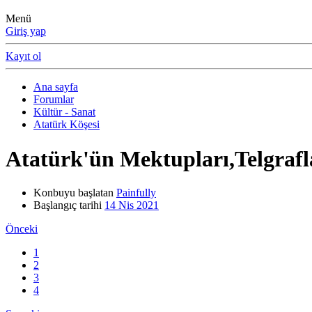
Menü
Giriş yap
Kayıt ol
Ana sayfa
Forumlar
Kültür - Sanat
Atatürk Köşesi
Atatürk'ün Mektupları,Telgrafl
Konbuyu başlatan
Painfully
Başlangıç tarihi
14 Nis 2021
Önceki
1
2
3
4