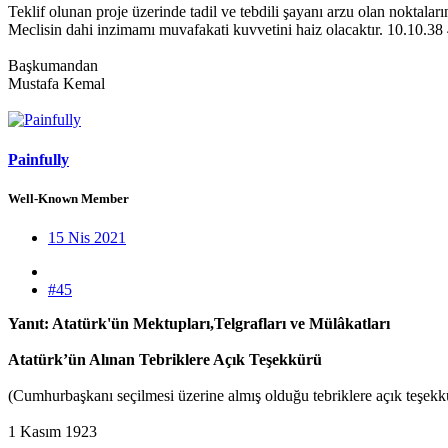
Teklif olunan proje üzerinde tadil ve tebdili şayanı arzu olan noktal
Meclisin dahi inzimamı muvafakati kuvvetini haiz olacaktır. 10.10.38 4
Başkumandan
Mustafa Kemal
Painfully
Well-Known Member
15 Nis 2021
#45
Yanıt: Atatürk'ün Mektupları,Telgrafları ve Mülâkatları
Atatürk’ün Alınan Tebriklere Açık Teşekkürü
(Cumhurbaşkanı seçilmesi üzerine almış olduğu tebriklere açık teşekk
1 Kasım 1923