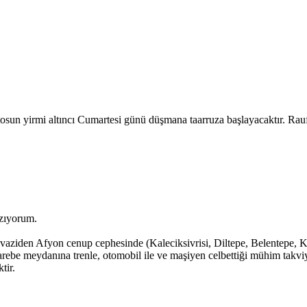
osun yirmi altıncı Cumartesi günü düşmana taarruza başlayacaktır. Rauf
azıyorum.
mevaziden Afyon cenup cephesinde (Kaleciksivrisi, Diltepe, Belentepe, 
ebe meydanına trenle, otomobil ile ve maşiyen celbettiği mühim takviye
tir.