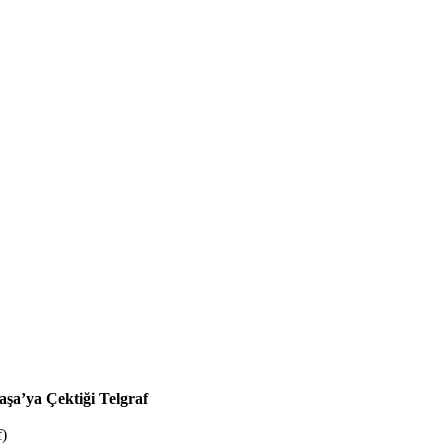
a’ya Çektiği Telgraf
f)