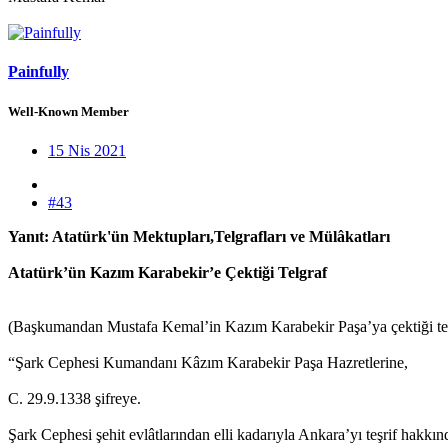
Painfully
Well-Known Member
15 Nis 2021
#43
Yanıt: Atatürk'ün Mektupları,Telgrafları ve Mülâkatları
Atatürk’ün Kazım Karabekir’e Çektiği Telgraf
(Başkumandan Mustafa Kemal’in Kazım Karabekir Paşa’ya çektiği te
“Şark Cephesi Kumandanı Kâzım Karabekir Paşa Hazretlerine,
C. 29.9.1338 şifreye.
Şark Cephesi şehit evlâtlarından elli kadarıyla Ankara’yı teşrif hakkında