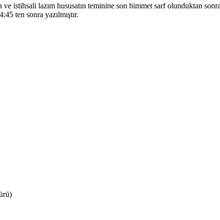
arın ve istihsali lazım hususatın teminine son himmet sarf olunduktan s
:45 ten sonra yazılmıştır.
ürü)