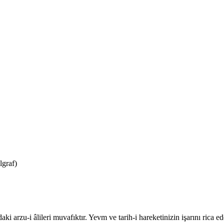
lgraf)
ki arzu-i âlileri muvafıktır. Yevm ve tarih-i hareketinizin işarını rica e