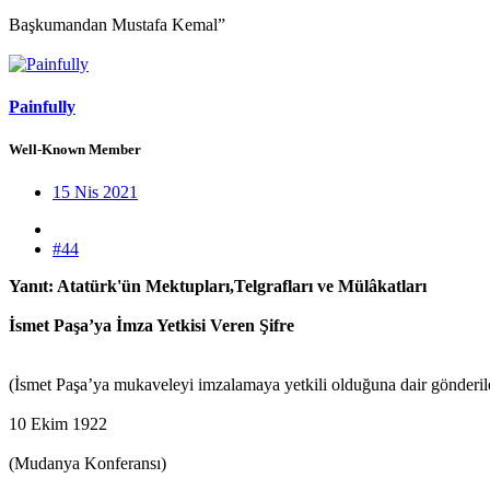
Başkumandan Mustafa Kemal”
Painfully
Well-Known Member
15 Nis 2021
#44
Yanıt: Atatürk'ün Mektupları,Telgrafları ve Mülâkatları
İsmet Paşa’ya İmza Yetkisi Veren Şifre
(İsmet Paşa’ya mukaveleyi imzalamaya yetkili olduğuna dair gönderile
10 Ekim 1922
(Mudanya Konferansı)