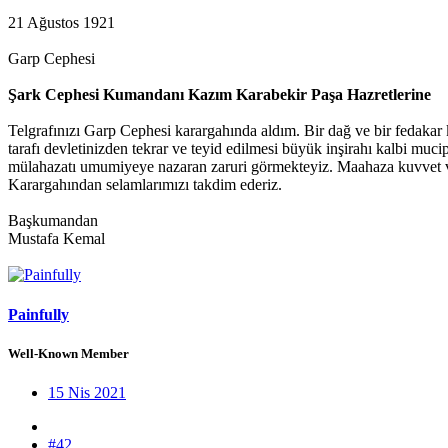
21 Ağustos 1921
Garp Cephesi
Şark Cephesi Kumandanı Kazım Karabekir Paşa Hazretlerine
Telgrafınızı Garp Cephesi karargahında aldım. Bir dağ ve bir fedaka
tarafı devletinizden tekrar ve teyid edilmesi büyük inşirahı kalbi mu
mülahazatı umumiyeye nazaran zaruri görmekteyiz. Maahaza kuvvet ve
Karargahından selamlarımızı takdim ederiz.
Başkumandan
Mustafa Kemal
Painfully
Well-Known Member
15 Nis 2021
#42