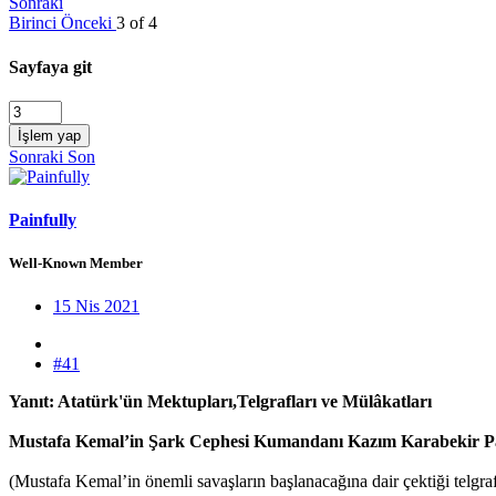
Sonraki
Birinci
Önceki
3 of 4
Sayfaya git
İşlem yap
Sonraki
Son
Painfully
Well-Known Member
15 Nis 2021
#41
Yanıt: Atatürk'ün Mektupları,Telgrafları ve Mülâkatları
Mustafa Kemal’in Şark Cephesi Kumandanı Kazım Karabekir Paş
(Mustafa Kemal’in önemli savaşların başlanacağına dair çektiği telgra