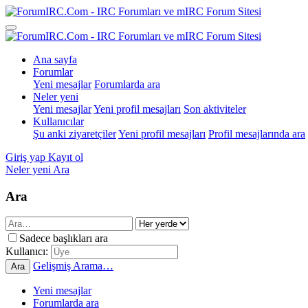
Ana sayfa
Forumlar
Yeni mesajlar
Forumlarda ara
Neler yeni
Yeni mesajlar
Yeni profil mesajları
Son aktiviteler
Kullanıcılar
Şu anki ziyaretçiler
Yeni profil mesajları
Profil mesajlarında ara
Giriş yap
Kayıt ol
Neler yeni
Ara
Ara
Sadece başlıkları ara
Kullanıcı:
Gelişmiş Arama…
Ara
Yeni mesajlar
Forumlarda ara