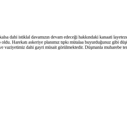
r kalsa dahi istiklal davamızın devam edeceği hakkındaki kanaati layet
cip oldu. Harekatı askeriye planımız tıpkı mütalaa buyurduğunuz gibi d
 vaziyetimiz dahi gayri müsait görülmektedir. Düşmanla muharebe tema