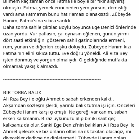
Bilmem kaç zaman önce Fatma ile böyle bir fikir alışverişi
olmuştu. Fatma, yemeklerini neden yemiyorsun, demişliği
vardı ama Fatma'nın bunu hatırlaması olanaksızdı. Zübeyde
Hanım, Fatma'sına sıkıca sarıldı.
Daha sonra sahile çıktılar. Boylu boyunca Ege Denizi önlerinde
uzanıyordu. Vur patlasın, çal oynasın eğlenen, günün yirmi
dört saati etkinliğini gösteren sahil gazinolarında ermeni,
rum, yunan ve diğerleri coşku doluydu. Zübeyde Hanım kızı
Fatma'nın elini sıkıca tuttu. Eve doğru yöneldi. Ali Rıza Bey
işten dönmüş ve yorgun olmalıydı. O geldiğinde mutfakta
olmamak yakışık almazdı.
---------------------------------------------------------------
BİR TORBA BALIK
Ali Rıza Bey ile oğlu Ahmet o sabah erkenden kalktı.
Akşamdan sözleşmişlerdi, yarınki balık tutma işi için. Önceleri
Zübeyde Hanım karşı çıkmıştı. Ne gereği var canım, sabah
erken kalkmanın. Biraz uykunuzu alıp bir iki saat geç
kalksanız da olur. Sanki Ege Denizi'nin balıkları Ali Rıza Bey ile
Ahmet gelecek ve biz onların oltasına ilk takılan olacağız, mı
diyecekler dediyse de dinletemedi. Zübeyde Hanım onları