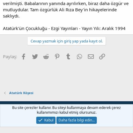
verilmişti. Babalarının yanında ayrılırken, biraz daha özgür ve
mutluydular. Tam özgürlük Ali Rıza Bey'in hikayelerinde
saklıydı.
Atatürk'ün Çocukluğu - Ezgi Yayınları - Yayın Yılı: Aralık 1994
Cevap yazmak için giriş yap yada kayıt ol.
Facebook
Twitter
Reddit
Pinterest
Tumblr
WhatsApp
E-posta
Link
Paylaş:
Atatürk Köşesi
Bize ulaşın
Şartlar ve kurallar
Gizlilik politikası
Yardım
Bu site çerezler kullanır. Bu siteyi kullanmaya devam ederek çerez
Ana sayfa
R
kullanımımızı kabul etmiş olursunuz.
S
S
Kabul
Daha fazla bilgi edin…
®
Community platform by XenForo
© 2010-2022 XenForo Ltd.