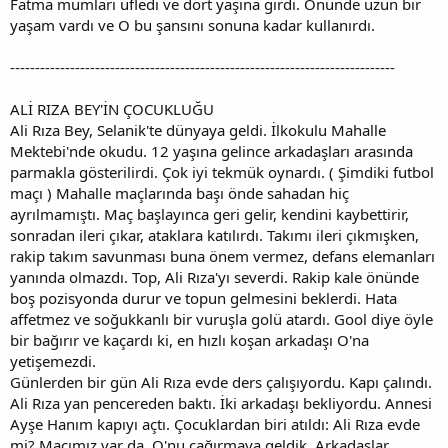
Fatma mumları üfledi ve dört yaşına girdi. Önünde uzun bir
yaşam vardı ve O bu şansını sonuna kadar kullanırdı.
-----------------------------------------------------------------------------
ALİ RIZA BEY'İN ÇOCUKLUĞU
Ali Rıza Bey, Selanik'te dünyaya geldi. İlkokulu Mahalle
Mektebi'nde okudu. 12 yaşına gelince arkadaşları arasında
parmakla gösterilirdi. Çok iyi tekmük oynardı. ( Şimdiki futbol
maçı ) Mahalle maçlarında başı önde sahadan hiç
ayrılmamıştı. Maç başlayınca geri gelir, kendini kaybettirir,
sonradan ileri çıkar, ataklara katılırdı. Takımı ileri çıkmışken,
rakip takım savunması buna önem vermez, defans elemanları
yanında olmazdı. Top, Ali Rıza'yı severdi. Rakip kale önünde
boş pozisyonda durur ve topun gelmesini beklerdi. Hata
affetmez ve soğukkanlı bir vuruşla golü atardı. Gool diye öyle
bir bağırır ve kaçardı ki, en hızlı koşan arkadaşı O'na
yetişemezdi.
Günlerden bir gün Ali Rıza evde ders çalışıyordu. Kapı çalındı.
Ali Rıza yan pencereden baktı. İki arkadaşı bekliyordu. Annesi
Ayşe Hanım kapıyı açtı. Çocuklardan biri atıldı: Ali Rıza evde
mi? Maçımız var da. O'nu çağırmaya geldik. Arkadaşlar