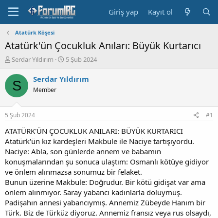
Giriş yap
Kayıt ol
Atatürk Köşesi
Atatürk'ün Çocukluk Anıları: Büyük Kurtarıcı
K
B
Serdar Yıldırım
5 Şub 2024
o
a
n
ş
Serdar Yıldırım
S
b
l
Member
u
a
y
n
u
g
5 Şub 2024
#1
b
ı
a
ç
ATATÜRK'ÜN ÇOCUKLUK ANILARI: BÜYÜK KURTARICI
ş
t
Atatürk'ün kız kardeşleri Makbule ile Naciye tartışıyordu.
l
a
Naciye: Abla, son günlerde annem ve babamın
a
r
konuşmalarından şu sonuca ulaştım: Osmanlı kötüye gidiyor
t
i
ve önlem alınmazsa sonumuz bir felaket.
a
h
Bunun üzerine Makbule: Doğrudur. Bir kötü gidişat var ama
n
i
önlem alınmıyor. Saray yabancı kadınlarla doluymuş.
Padişahın annesi yabancıymış. Annemiz Zübeyde Hanım bir
Türk. Biz de Türküz diyoruz. Annemiz fransız veya rus olsaydı,