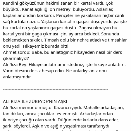
Kendini gökyüzünün hakimi sanan bir kartal vardı. Çok
büyüktü. Kanat açıklığı on metreyi buluyordu. Aslanlar,
kaplanlar ondan korkardı. Pençelerine yakalanan hiçbir canlı
sağ kurtulamazdı.. Yaşlanan kartalın gagası düşüyordu ya işte
bu kartal da yaşlanınca gagası düştü. Gagası olmayan bu
kartal yeni bir gaga çıkması için, aylarca bekledi. Sonunda
beklemekten sıkıldı. Timsah dolu bir nehre atladı ve timsahlar
onu yedi. Hikayemiz burada bitti.
Ahmet sordu: Baba, bu anlattığınız hikayeden nasıl bir ders
çıkarmalıyız?
Ali Rıza Bey: Hikaye anlatmamı istediniz, işte hikaye anlattım.
Varın ötesini de siz hesap edin. Ne anladıysanız onu
anlatmışımdır.
------------------------------------------------------------------------
ALİ RIZA İLE ZÜBEYDE'NİN AŞKI
Ali Rıza memur olmuştu. Kazancı iyiydi. Mahalle arkadaşları,
tanıdıkları, amca çocukları evlenmişti. Arkadaşlarından
ikinciye çocuğu olan vardı. Düğünlerde kızlarla dans eder,
şarkı söylerdi. Aşkın ve aşığın yaşatılması taraftarıydı.