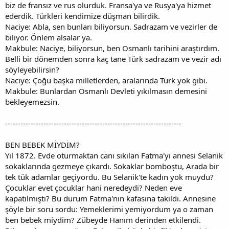
biz de fransız ve rus olurduk. Fransa'ya ve Rusya'ya hizmet
ederdik. Türkleri kendimize düşman bilirdik.
Naciye: Abla, sen bunları biliyorsun. Sadrazam ve vezirler de
biliyor. Önlem alsalar ya.
Makbule: Naciye, biliyorsun, ben Osmanlı tarihini araştırdım.
Belli bir dönemden sonra kaç tane Türk sadrazam ve vezir adı
söyleyebilirsin?
Naciye: Çoğu başka milletlerden, aralarında Türk yok gibi.
Makbule: Bunlardan Osmanlı Devleti yıkılmasın demesini
bekleyemezsin.
---------------------------------------------------------------------
BEN BEBEK MİYDİM?
Yıl 1872. Evde oturmaktan canı sıkılan Fatma'yı annesi Selanik
sokaklarında gezmeye çıkardı. Sokaklar bomboştu, Arada bir
tek tük adamlar geçiyordu. Bu Selanik'te kadın yok muydu?
Çocuklar evet çocuklar hani neredeydi? Neden eve
kapatılmıştı? Bu durum Fatma'nın kafasına takıldı. Annesine
şöyle bir soru sordu: Yemeklerimi yemiyordum ya o zaman
ben bebek miydim? Zübeyde Hanım derinden etkilendi.