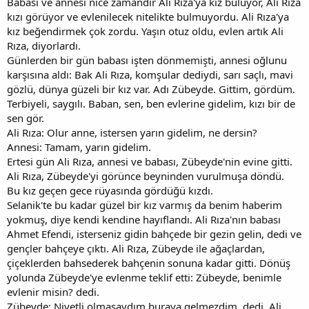
Babası ve annesi nice zamandır Ali Rıza'ya kız buluyor, Ali Rıza
kızı görüyor ve evlenilecek nitelikte bulmuyordu. Ali Rıza'ya
kız beğendirmek çok zordu. Yaşın otuz oldu, evlen artık Ali
Rıza, diyorlardı.
Günlerden bir gün babası işten dönmemişti, annesi oğlunu
karşısına aldı: Bak Ali Rıza, komşular dediydi, sarı saçlı, mavi
gözlü, dünya güzeli bir kız var. Adı Zübeyde. Gittim, gördüm.
Terbiyeli, saygılı. Baban, sen, ben evlerine gidelim, kızı bir de
sen gör.
Ali Rıza: Olur anne, istersen yarın gidelim, ne dersin?
Annesi: Tamam, yarın gidelim.
Ertesi gün Ali Rıza, annesi ve babası, Zübeyde'nin evine gitti.
Ali Rıza, Zübeyde'yi görünce beyninden vurulmuşa döndü.
Bu kız geçen gece rüyasında gördüğü kızdı.
Selanik'te bu kadar güzel bir kız varmış da benim haberim
yokmuş, diye kendi kendine hayıflandı. Ali Rıza'nın babası
Ahmet Efendi, isterseniz gidin bahçede bir gezin gelin, dedi ve
gençler bahçeye çıktı. Ali Rıza, Zübeyde ile ağaçlardan,
çiçeklerden bahsederek bahçenin sonuna kadar gitti. Dönüş
yolunda Zübeyde'ye evlenme teklif etti: Zübeyde, benimle
evlenir misin? dedi.
Zübeyde: Niyetli olmasaydım buraya gelmezdim, dedi. Ali