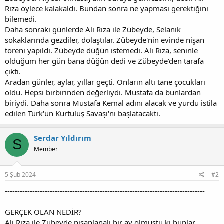
Rıza öylece kalakaldı. Bundan sonra ne yapması gerektiğini
bilemedi.
Daha sonraki günlerde Ali Rıza ile Zübeyde, Selanik
sokaklarında gezdiler, dolaştılar. Zübeyde'nin evinde nişan
töreni yapıldı. Zübeyde düğün istemedi. Ali Rıza, seninle
olduğum her gün bana düğün dedi ve Zübeyde'den tarafa
çıktı.
Aradan günler, aylar, yıllar geçti. Onların altı tane çocukları
oldu. Hepsi birbirinden değerliydi. Mustafa da bunlardan
biriydi. Daha sonra Mustafa Kemal adını alacak ve yurdu istila
edilen Türk'ün Kurtuluş Savaşı'nı başlatacaktı.
Serdar Yıldırım
S
Member
5 Şub 2024
#2
--------------------------------------------------------------------------------
GERÇEK OLAN NEDİR?
Ali Rıza ile Zübeyde nişanlanalı bir ay olmuştu ki bunlar