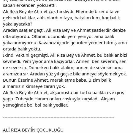
sabah erkenden yolcu etti.
Ali Rıza Bey ile Ahmet çok hırslıydı. Ellerinde birer olta ve
gelsindi balıklar, atılsınlardı oltaya, bakalım kim, kaç balık
yakalayacaktı?
Aradan saatler geçti. Ali Rıza Bey ve Ahmet saatlerdir denize
olta atıyordu. Oltanın ucundaki yem yeniyor ama balık
yakalanmıyordu. Kavanoz içinde getirilen yemler bitmiş ama
ortada balık yoktu.
İkindi vaktini geçmişti. Ali Rıza Bey ve Ahmet, bu balıklar bizi
sevmedi. Yem yiyor ama kaçıyorlar. Anneni ben severim, sen
de seversin. Dönerken balık alalım, annen de sevinsin ama
aramızda sır. Aradan yüz yıl geçse bile anneye söylemek yok.
Bunun üzerine Ahmet, merak etme baba. Bizim balık
almamızın kimseye zararı yok.
Ali Rıza Bey ile Ahmet, akşamüstü bir torba balıkla eve giriş
yaptı. Zübeyde Hanım onları coşkuyla karşıladı. Akşam
yemeğinde bol bol balık yediler.
---------------------------------------------------------------------------
ALİ RIZA BEY'İN ÇOCUKLUĞU