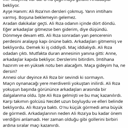
bekliyor.
Ayşe Hanım: Ali Rıza'nın dersleri çokmuş. Yarın imtihanı
varmış. Boşuna beklemeyin gelemez.
Aradan dakikalar geçti. Ali Rıza odanın içinde dört döndü.
Eğer arkadaşlar gitmezse ben giderim, diye düşündü.
Dönmeye devam etti. Ali Rıza sonradan yan pencerenin
perdesini aralayıp kapı önüne baktı. Arkadaşları gitmemiş ve
bekliyordu. Demek ki iş ciddiydi. Maç iddialıydı. Ali Rıza
odadan çıktı. Mutfakta duran annesinin yanına gitti: Anne,
arkadaşlar kapıda bekliyor. Derslerimi bitirdim. İmtihana
hazırım ve en yüksek notu ben alacağım. Maça gideyim ha, ne
dersin?
Annesi olur deyince Ali Rıza bir sevindi ki sormayın.
Maçın oynanacağı yere merdivenli yokuştan inilirdi. Ali Rıza
yokuşun başında görününce arkadaşları arasında bir
dalgalanma oldu. İşte Ali Rıza gelmişti ve bu maç kazanılırdı.
Karşı takımın golcüsü Necdet uzun boyluydu ve elleri belinde
bekliyordu. Ali Rıza'ya baktı. O'nu küçük görmedi ama büyük
de görmedi. Arkadaşlarının neden Ali Rıza'ya bu kadar önem
verdiğini anlamadı. Her zaman olduğu gibi gollerini birbiri
ardına sıralar maçı kazanırdı.