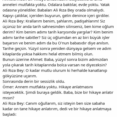
anneleri mutfakta yoktu. Odalara baktılar, evde yoktu. Yatak
odasına yöneldiler. Babaları Ali Rıza Bey orada olmalıydı.
Kapıyı çaldılar, içeriden buyurun, gelin denince içeri girdiler.
Ali Rıza Bey: Krallarım benim, şahlarım, padişahlarım! Siz
üçünüz bir anda tarih sahnesinden silinseniz, ben kime oğlum
derim? Kim benim adımı tarih karşısında yargılar? Kim benim
adımı tarihe sabitler? Siz üç oğlumdan en az biri büyük işler
başarsın ve benim adım da bu O'nun babasıdır diye anılsın.
Tarihe geçsin. Yüzyıl sonra yeniden dünyaya gelsem ve adım
kitaplarda yoksa hakkımı helal etmem bilmiş olun.
Bunun üzerine Ahmet: Baba, yüzyıl sonra bizim adımızdan
yola çıkarak tarih kitaplarında bolca varsan ne diyeceksin?
Ali Rıza Bey: O kadar mutlu olurum ki herhalde kanatlanıp
gökyüzüne uçarım.
Sonrasında derin bir sessizlik oldu.
Ömer: Annem mutfakta yoktu. Hikaye anlatmasını
isteyecektik. Şimdi buraya geldik. Baba, bize bir hikaye anlatır
mısın?
Ali Rıza Bey: Canım oğullarım, siz isteyin ben size sabaha
kadar on tane hikaye anlatırım, dedi ve bir hikaye anlatmaya
başladı: