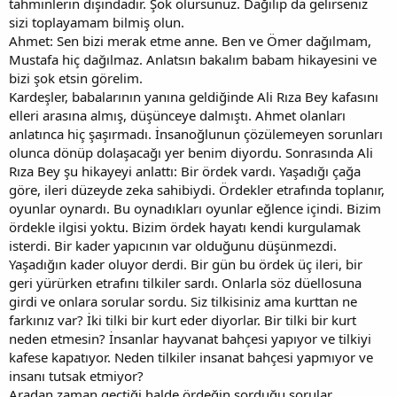
tahminlerin dışındadır. Şok olursunuz. Dağılıp da gelirseniz
sizi toplayamam bilmiş olun.
Ahmet: Sen bizi merak etme anne. Ben ve Ömer dağılmam,
Mustafa hiç dağılmaz. Anlatsın bakalım babam hikayesini ve
bizi şok etsin görelim.
Kardeşler, babalarının yanına geldiğinde Ali Rıza Bey kafasını
elleri arasına almış, düşünceye dalmıştı. Ahmet olanları
anlatınca hiç şaşırmadı. İnsanoğlunun çözülemeyen sorunları
olunca dönüp dolaşacağı yer benim diyordu. Sonrasında Ali
Rıza Bey şu hikayeyi anlattı: Bir ördek vardı. Yaşadığı çağa
göre, ileri düzeyde zeka sahibiydi. Ördekler etrafında toplanır,
oyunlar oynardı. Bu oynadıkları oyunlar eğlence içindi. Bizim
ördekle ilgisi yoktu. Bizim ördek hayatı kendi kurgulamak
isterdi. Bir kader yapıcının var olduğunu düşünmezdi.
Yaşadığın kader oluyor derdi. Bir gün bu ördek üç ileri, bir
geri yürürken etrafını tilkiler sardı. Onlarla söz düellosuna
girdi ve onlara sorular sordu. Siz tilkisiniz ama kurttan ne
farkınız var? İki tilki bir kurt eder diyorlar. Bir tilki bir kurt
neden etmesin? İnsanlar hayvanat bahçesi yapıyor ve tilkiyi
kafese kapatıyor. Neden tilkiler insanat bahçesi yapmıyor ve
insanı tutsak etmiyor?
Aradan zaman geçtiği halde ördeğin sorduğu sorular