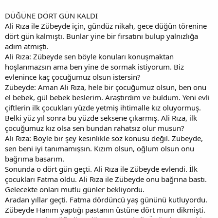
DÜĞÜNE DÖRT GÜN KALDI
Ali Rıza ile Zübeyde için, gündüz nikah, gece düğün törenine
dört gün kalmıştı. Bunlar yine bir fırsatını bulup yalnızlığa
adım atmıştı.
Ali Rıza: Zübeyde sen böyle konuları konuşmaktan
hoşlanmazsın ama ben yine de sormak istiyorum. Biz
evlenince kaç çocuğumuz olsun istersin?
Zübeyde: Aman Ali Rıza, hele bir çocuğumuz olsun, ben onu
el bebek, gül bebek beslerim. Araştırdım ve buldum. Yeni evli
çiftlerin ilk çocukları yüzde yetmiş ihtimalle kız oluyormuş.
Belki yüz yıl sonra bu yüzde seksene çıkarmış. Ali Rıza, ilk
çocuğumuz kız olsa sen bundan rahatsız olur musun?
Ali Rıza: Böyle bir şey kesinlikle söz konusu değil. Zübeyde,
sen beni iyi tanımamışsın. Kızım olsun, oğlum olsun onu
bağrıma basarım.
Sonunda o dört gün geçti. Ali Rıza ile Zübeyde evlendi. İlk
çocukları Fatma oldu. Ali Rıza ile Zübeyde onu bağrına bastı.
Gelecekte onları mutlu günler bekliyordu.
Aradan yıllar geçti. Fatma dördüncü yaş gününü kutluyordu.
Zübeyde Hanım yaptığı pastanın üstüne dört mum dikmişti.