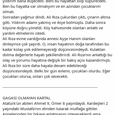
yıldırım bana düşecekti. Beni bu hayattan silip süpürecekti.
Ben bu hayatta var olmalıyım ve en azından çocuklarım
olmalı.
Sonradan yağmur dindi. Ali Rıza çukurdan çıktı, çınarın altına
gitti. Yıldırım adamı yakmış ve ikiye bölmüştü. Daha sonra
köyüne doğru yöneldi. Köy kahvesinde olanları anlattı ve
yardım etmelerini istedi.
Ali Rıza evine vardığında annesi Ayşe Hanım olanları
dinleyince çok şaşırdı. O, insan hayatının doğa tarafından bu
kadar kolay yok edilemeyeceği düşüncesindeydi. Kulaktan
dolma değerlerle hayatı şekillendirirdi. Ali Rıza'nın anlattığı bu
olay ve yorumu hayatına değişik bir bakış açısı kazandırmıştı.
Ali Rıza bir süre daha hayata devam edebileceği
düşüncesindeydi. Belki bir gün evlenir, çocukları olurdu. Eğer
çocukları olursa, onları çok sevecekti.
--------------------------------------------------------------------------
GAGASI OLMAYAN KARTAL
Atatürk'ün abileri Ahmet 9, Ömer 8 yaşındaydı. Kardeşleri 2
yaşındaki Mustafa'nın elinden tutarak mutfağa gittiler.
Annelerinden bir hikaye anlatmasını isteyeceklerdi ama