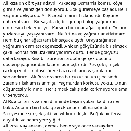
Ali Rıza on dört yaşındaydı. Arkadaşı Osman'la komşu köye
gitmiş ve yalnız geri dönüyordu. Gök gürlemeye başladı. Belli
yağmur geliyordu. Ali Rıza adımlarını hızlandırdı. Köyüne
daha yol vardı. Bir saçak altı, bir girdap bulup yağmurun
dinmesini beklemeliydi. Karşıda bir çınar ağacı gördü. Onların
yüzlerce yıl yaşayanı vardı. Ne fırtınalar, yağmurlar atlatırlardı.
Hem bu çınar ağacı tam bir saçak altıydı. Oraya sığınırsa
yağmurun damlası değmezdi. Aniden gökyüzünde bir şimşek
çaktı. Sonrasında uzaklara yıldırım düştü. İleride gökyüzü
daha karaydı. Kısa bir süre sonra doğa gerçek gücünü
gösterip yağmur damlalarını ağırlaştırırdı. Pek çok şimşek
çaktırıp yıldırım düşürür ve bazı canlıların yaşamlarını
sonlandırırdı. Ali Rıza oralarda bir çukur bulup içine sindi.
Zaten sırılsıklam ıslanmıştı. Yağmurdan korkusu yoktu. O'nun
düşüncesi yıldırımdı. Her şimşek çakışında korkmuyordu ama
ürperiyordu.
Al Rıza bir anlık zaman diliminde başını yukarı kaldırıp ileri
baktı. Adamın biri hızla gelerek çınarın altına sığındı.
Saniyesinde şimşek çaktı ve yıldırım düştü. Boğuk bir feryat
duyuldu ve adam yere yığıldı.
Ali Rıza: Vay anasını, demek ben oraya önce varsaydım