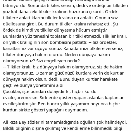
bitmiyordu. Sonunda tilkiler, sensin, dedi ve ördeği bir tilkiden
yüz kat daha zeki tilkiler kralının huzuruna çıkardı. Ördek
tilkilere anlattıklarını tilkiler kralına da anlattı. Onunla söz
düellosuna girdi. Bu durum tilkiler kralını rahatsız etti. Şu
ördek de kimdi ve tilkiler dünyasına hücum etmişti?
Bunlardan yüz tanesini toplasan bir tilki etmezdi. Tilkiler kralı,
on yıllık krallığının son bombasını patlattı: -- Siz ördekler,
kanatlarınız var uçuyorsunuz. Kanatlarınızı tilkilere verseniz,
tilkiler dünyaya hakim olurdu. Neden dünyaya hakim
olamıyorsunuz? Sizi engelleyen nedir?
-- Tilkiler kralı, biz dünyaya hakim olamıyoruz, siz de hakim
olamıyorsunuz. O zaman gücünüzü kurtlara verin de kurtlar
dünyaya hakim olsun, dedi. Bunu duyan kurtlar harekete
geçti ve dünya yönetimini aldı.
Çocuklar, işte bundan dolayıdır ki, hiçbir kurdu
evcileştiremezsin. Sirklerde gösteri yapan aslanlar, kaplanlar
evcilleştirilmiştir. Ben bunca yıllık yaşamım boyunca hiçbir
kurdun sirkte gösteri yaptığını duymadım.
Ali Rıza Bey sözlerini tamamladığında oğulları şok halindeydi.
Bildik bilginin dışına çıkılmış ve kendilerine bilinmedik bilgi