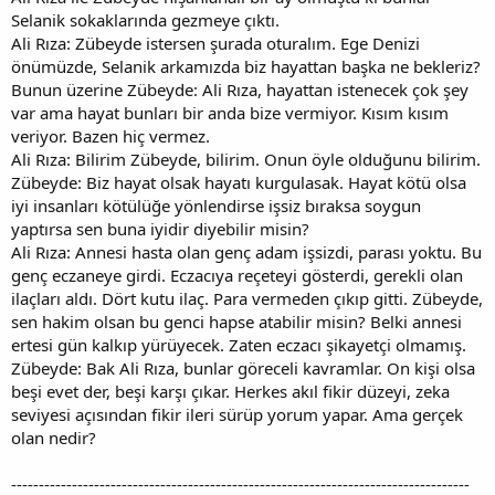
Selanik sokaklarında gezmeye çıktı.
Ali Rıza: Zübeyde istersen şurada oturalım. Ege Denizi
önümüzde, Selanik arkamızda biz hayattan başka ne bekleriz?
Bunun üzerine Zübeyde: Ali Rıza, hayattan istenecek çok şey
var ama hayat bunları bir anda bize vermiyor. Kısım kısım
veriyor. Bazen hiç vermez.
Ali Rıza: Bilirim Zübeyde, bilirim. Onun öyle olduğunu bilirim.
Zübeyde: Biz hayat olsak hayatı kurgulasak. Hayat kötü olsa
iyi insanları kötülüğe yönlendirse işsiz bıraksa soygun
yaptırsa sen buna iyidir diyebilir misin?
Ali Rıza: Annesi hasta olan genç adam işsizdi, parası yoktu. Bu
genç eczaneye girdi. Eczacıya reçeteyi gösterdi, gerekli olan
ilaçları aldı. Dört kutu ilaç. Para vermeden çıkıp gitti. Zübeyde,
sen hakim olsan bu genci hapse atabilir misin? Belki annesi
ertesi gün kalkıp yürüyecek. Zaten eczacı şikayetçi olmamış.
Zübeyde: Bak Ali Rıza, bunlar göreceli kavramlar. On kişi olsa
beşi evet der, beşi karşı çıkar. Herkes akıl fikir düzeyi, zeka
seviyesi açısından fikir ileri sürüp yorum yapar. Ama gerçek
olan nedir?
-----------------------------------------------------------------------------------