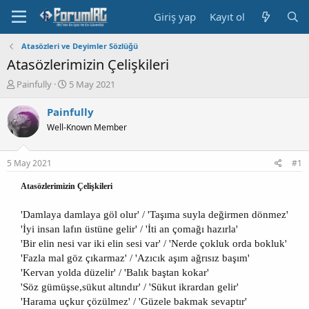
Giriş yap
Kayıt ol
Atasözleri ve Deyimler Sözlüğü
Atasözlerimizin Çelişkileri
K
B
Painfully
5 May 2021
o
a
n
ş
Painfully
b
l
Well-Known Member
u
a
y
n
u
g
5 May 2021
#1
b
ı
a
ç
Atasözlerimizin Çelişkileri
ş
t
l
a
'Damlaya damlaya göl olur' / 'Taşıma suyla değirmen dönmez'
a
r
'İyi insan lafın üstüne gelir' / 'İti an çomağı hazırla'
t
i
'Bir elin nesi var iki elin sesi var' / 'Nerde çokluk orda bokluk'
a
h
n
i
'Fazla mal göz çıkarmaz' / 'Azıcık aşım ağrısız başım'
'Kervan yolda düzelir' / 'Balık baştan kokar'
'Söz gümüşse,sükut altındır' / 'Sükut ikrardan gelir'
'Harama uçkur çözülmez' / 'Güzele bakmak sevaptır'