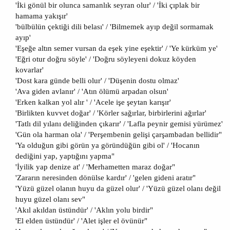
'İki gönül bir olunca samanlık seyran olur' / 'İki çıplak bir
hamama yakışır'
'bülbülün çektiği dili belası' / 'Bilmemek ayıp değil sormamak
ayıp'
'Eşeğe altın semer vursan da eşek yine eşektir' / 'Ye kürküm ye'
'Eğri otur doğru söyle' / 'Doğru söyleyeni dokuz köyden
kovarlar'
'Dost kara günde belli olur' / 'Düşenin dostu olmaz'
'Ava giden avlanır' / 'Atın ölümü arpadan olsun'
'Erken kalkan yol alır ' / 'Acele işe şeytan karışır'
'Birlikten kuvvet doğar' / 'Körler sağırlar, birbirlerini ağırlar'
'Tatlı dil yılanı deliğinden çıkarır' / 'Lafla peynir gemisi yürümez'
'Gün ola harman ola' / 'Perşembenin gelişi çarşambadan bellidir"
'Ya olduğun gibi görün ya göründüğün gibi ol' / 'Hocanın
dediğini yap, yaptığını yapma"
'İyilik yap denize at' / 'Merhametten maraz doğar"
'Zararın neresinden dönülse kardır' / 'gelen gideni aratır"
'Yüzü güzel olanın huyu da güzel olur' / 'Yüzü güzel olanı değil
huyu güzel olanı sev"
'Akıl akıldan üstündür' / 'Aklın yolu birdir"
'El elden üstündür' / 'Alet işler el övünür"