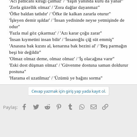
'Acı patlıcanı kırağı çalmaz' / 'Yaşın yanında kuru da yanar"
'Zorla güzellik olmaz' / 'Zora dağlar dayanmaz"
'Öfke baldan tatlıdır' / 'Öfke ile kalkan zararla oturur"
'İşleyen demir ışıldar' / 'İnsan yedisinde neyse yetmişinde de
odur"
'Fazla mal göz çıkarmaz' / 'Azı karar çoğu zarar"
'İnsan kıymetini insan bilir' / 'İnsanoğlu çiğ süt emmiş"
'Anasına bak kızını al, kenarına bak bezini al' / 'Beş parmağın
beşi bir değildir"
'Olmaz olmaz deme, olmaz olmaz' / 'İş olacağına varır"
'Eski dost düşman olmaz' / 'Güvenme dostuna saman doldurur
postuna"
'Harama el uzatilmaz' / 'Üzümü ye bağını sorma"​
Cevap yazmak için giriş yap yada kayıt ol.
Facebook
Twitter
Reddit
Pinterest
Tumblr
WhatsApp
E-posta
Link
Paylaş: