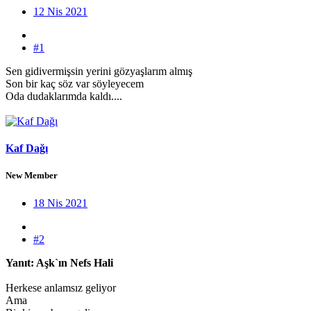
12 Nis 2021
#1
Sen gidivermişsin yerini gözyaşlarım almış
Son bir kaç söz var söyleyecem
Oda dudaklarımda kaldı....
Kaf Dağı
New Member
18 Nis 2021
#2
Yanıt: Aşk`ın Nefs Hali
Herkese anlamsız geliyor
Ama