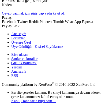
Bir kimse bana gelip sormuyor
Neden...
Cevap yazmak için giriş yap yada kayıt ol.
Paylaş:
Facebook
Twitter
Reddit
Pinterest
Tumblr
WhatsApp
E-posta
Paylaş
Link
Ana sayfa
Forumlar
Üyelere Özel
Üye Günlüğü - Kişisel Sayfalarınız
Bize ulaşın
Şartlar ve kurallar
Gizlilik politikası
Yardım
Ana sayfa
RSS
®
Community platform by XenForo
© 2010-2022 XenForo Ltd.
Bu site çerezler kullanır. Bu siteyi kullanmaya devam ederek
çerez kullanımımızı kabul etmiş olursunuz.
Kabul
Daha fazla bilgi edin…