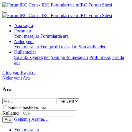
Ana sayfa
Forumlar
Yeni mesajlar
Forumlarda ara
Neler yeni
Yeni mesajlar
Yeni profil mesajları
Son aktiviteler
Kullanıcılar
Şu anki ziyaretçiler
Yeni profil mesajları
Profil mesajlarında
ara
Giriş yap
Kayıt ol
Neler yeni
Ara
Ara
Sadece başlıkları ara
Kullanıcı:
Gelişmiş Arama…
Ara
Yeni mesajlar