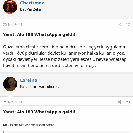
k
Charismax
i
Back'in Zeka
l
e
r
:
25 Nis 2021
#2
Yanıt: Alo 183 WhatsApp'a geldi!
Güzel ama eleştiricem.. bip ne oldu .. bir kaç yerli uygulama
vardı.. övüp durdular devlet kullanmıyor halka kullan diyor..
oysaki devlet yerlileşse biz zaten yerlileşcez .. neyse whatsap
hayatımızın her alanına girdi zaten iyi olmuş..
Lareina
Kanatlarım var ruhumda.
25 Nis 2021
#3
Yanıt: Alo 183 WhatsApp'a geldi!
Kırık kalpler hattı da olsun madem,banene..