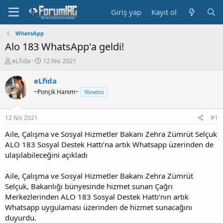
Giriş yap
Kayıt ol
WhatsApp
Alo 183 WhatsApp'a geldi!
K
B
eLfida
12 Nis 2021
o
a
n
ş
eLfida
b
l
~Ponçik Hanım~
Yönetici
u
a
y
n
u
g
12 Nis 2021
#1
b
ı
a
ç
Aile, Çalışma ve Sosyal Hizmetler Bakanı Zehra Zümrüt Selçuk
ş
t
ALO 183 Sosyal Destek Hattı’na artık Whatsapp üzerinden de
l
a
ulaşılabileceğini açıkladı
a
r
t
i
Aile, Çalışma ve Sosyal Hizmetler Bakanı Zehra Zümrüt
a
h
Selçuk, Bakanlığı bünyesinde hizmet sunan Çağrı
n
i
Merkezlerinden ALO 183 Sosyal Destek Hattı’nın artık
Whatsapp uygulaması üzerinden de hizmet sunacağını
duyurdu.