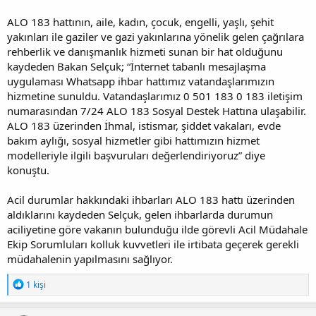
ALO 183 hattının, aile, kadın, çocuk, engelli, yaşlı, şehit
yakınları ile gaziler ve gazi yakınlarına yönelik gelen çağrılara
rehberlik ve danışmanlık hizmeti sunan bir hat olduğunu
kaydeden Bakan Selçuk; “İnternet tabanlı mesajlaşma
uygulaması Whatsapp ihbar hattımız vatandaşlarımızın
hizmetine sunuldu. Vatandaşlarımız 0 501 183 0 183 iletişim
numarasından 7/24 ALO 183 Sosyal Destek Hattına ulaşabilir.
ALO 183 üzerinden İhmal, istismar, şiddet vakaları, evde
bakım aylığı, sosyal hizmetler gibi hattımızın hizmet
modelleriyle ilgili başvuruları değerlendiriyoruz” diye
konuştu.
Acil durumlar hakkındaki ihbarları ALO 183 hattı üzerinden
aldıklarını kaydeden Selçuk, gelen ihbarlarda durumun
aciliyetine göre vakanın bulunduğu ilde görevli Acil Müdahale
Ekip Sorumluları kolluk kuvvetleri ile irtibata geçerek gerekli
müdahalenin yapılmasını sağlıyor.
T
1 kişi
e
p