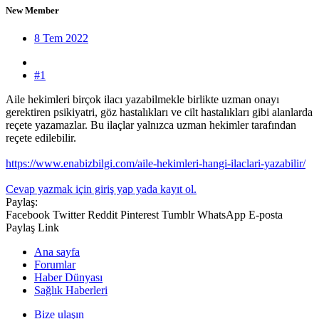
New Member
8 Tem 2022
#1
Aile hekimleri birçok ilacı yazabilmekle birlikte uzman onayı
gerektiren psikiyatri, göz hastalıkları ve cilt hastalıkları gibi alanlarda
reçete yazamazlar. Bu ilaçlar yalnızca uzman hekimler tarafından
reçete edilebilir.
https://www.enabizbilgi.com/aile-hekimleri-hangi-ilaclari-yazabilir/
Cevap yazmak için giriş yap yada kayıt ol.
Paylaş:
Facebook
Twitter
Reddit
Pinterest
Tumblr
WhatsApp
E-posta
Paylaş
Link
Ana sayfa
Forumlar
Haber Dünyası
Sağlık Haberleri
Bize ulaşın