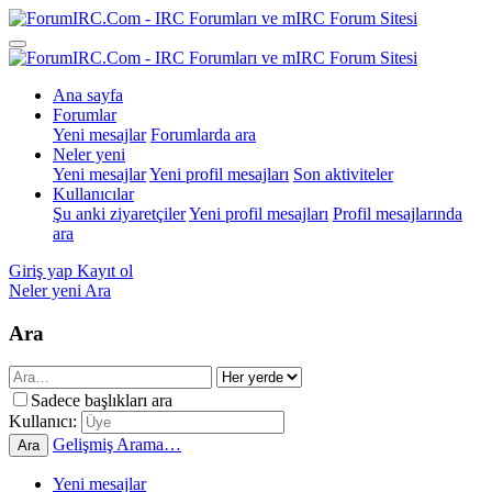
Ana sayfa
Forumlar
Yeni mesajlar
Forumlarda ara
Neler yeni
Yeni mesajlar
Yeni profil mesajları
Son aktiviteler
Kullanıcılar
Şu anki ziyaretçiler
Yeni profil mesajları
Profil mesajlarında
ara
Giriş yap
Kayıt ol
Neler yeni
Ara
Ara
Sadece başlıkları ara
Kullanıcı:
Gelişmiş Arama…
Ara
Yeni mesajlar