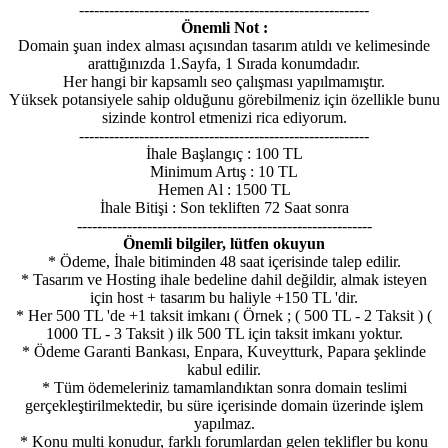
----------------------------------------------------------
Önemli Not :
Domain şuan index alması açısından tasarım atıldı ve kelimesinde
arattığınızda 1.Sayfa, 1 Sırada konumdadır.
Her hangi bir kapsamlı seo çalışması yapılmamıştır.
Yüksek potansiyele sahip olduğunu görebilmeniz için özellikle bunu
sizinde kontrol etmenizi rica ediyorum.
----------------------------------------------------------
İhale Başlangıç : 100 TL
Minimum Artış : 10 TL
Hemen Al : 1500 TL
İhale Bitişi : Son tekliften 72 Saat sonra
-----------------------------------------------------------
Önemli bilgiler, lütfen okuyun
* Ödeme, İhale bitiminden 48 saat içerisinde talep edilir.
* Tasarım ve Hosting ihale bedeline dahil değildir, almak isteyen
için host + tasarım bu haliyle +150 TL 'dir.
* Her 500 TL 'de +1 taksit imkanı ( Örnek ; ( 500 TL - 2 Taksit ) (
1000 TL - 3 Taksit ) ilk 500 TL için taksit imkanı yoktur.
* Ödeme Garanti Bankası, Enpara, Kuveytturk, Papara şeklinde
kabul edilir.
* Tüm ödemeleriniz tamamlandıktan sonra domain teslimi
gerçekleştirilmektedir, bu süre içerisinde domain üzerinde işlem
yapılmaz.
* Konu multi konudur, farklı forumlardan gelen teklifler bu konu