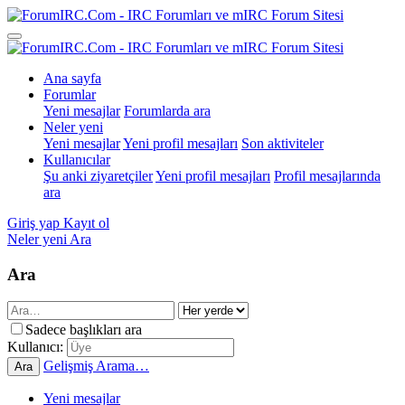
Ana sayfa
Forumlar
Yeni mesajlar
Forumlarda ara
Neler yeni
Yeni mesajlar
Yeni profil mesajları
Son aktiviteler
Kullanıcılar
Şu anki ziyaretçiler
Yeni profil mesajları
Profil mesajlarında
ara
Giriş yap
Kayıt ol
Neler yeni
Ara
Ara
Sadece başlıkları ara
Kullanıcı:
Gelişmiş Arama…
Ara
Yeni mesajlar