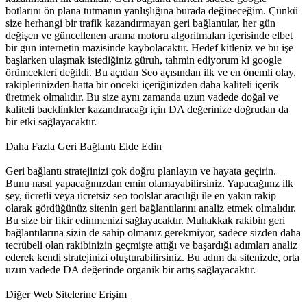
botlarını ön plana tutmanın yanlışlığına burada değineceğim. Çünkü
size herhangi bir trafik kazandırmayan geri bağlantılar, her gün
değişen ve güncellenen arama motoru algoritmaları içerisinde elbet
bir gün internetin mazisinde kaybolacaktır. Hedef kitleniz ve bu işe
başlarken ulaşmak istediğiniz güruh, tahmin ediyorum ki google
örümcekleri değildi. Bu açıdan Seo açısından ilk ve en önemli olay,
rakiplerinizden hatta bir önceki içeriğinizden daha kaliteli içerik
üretmek olmalıdır. Bu size aynı zamanda uzun vadede doğal ve
kaliteli backlinkler kazandıracağı için DA değerinize doğrudan da
bir etki sağlayacaktır.
Daha Fazla Geri Bağlantı Elde Edin
Geri bağlantı stratejinizi çok doğru planlayın ve hayata geçirin.
Bunu nasıl yapacağınızdan emin olamayabilirsiniz. Yapacağınız ilk
şey, ücretli veya ücretsiz seo toolslar aracılığı ile en yakın rakip
olarak gördüğünüz sitenin geri bağlantılarını analiz etmek olmalıdır.
Bu size bir fikir edinmenizi sağlayacaktır. Muhakkak rakibin geri
bağlantılarına sizin de sahip olmanız gerekmiyor, sadece sizden daha
tecrübeli olan rakibinizin geçmişte attığı ve başardığı adımları analiz
ederek kendi stratejinizi oluşturabilirsiniz. Bu adım da sitenizde, orta
uzun vadede DA değerinde organik bir artış sağlayacaktır.
Diğer Web Sitelerine Erişim