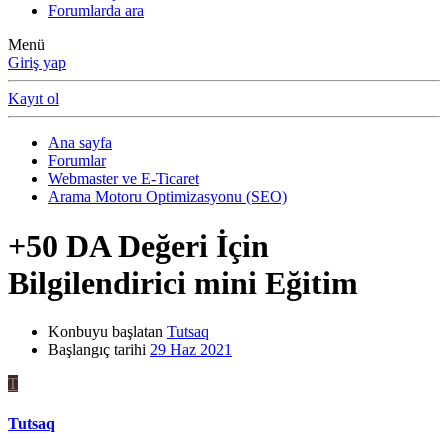
Forumlarda ara
Menü
Giriş yap
Kayıt ol
Ana sayfa
Forumlar
Webmaster ve E-Ticaret
Arama Motoru Optimizasyonu (SEO)
+50 DA Değeri İçin
Bilgilendirici mini Eğitim
Konbuyu başlatan
Tutsaq
Başlangıç tarihi
29 Haz 2021
T
Tutsaq