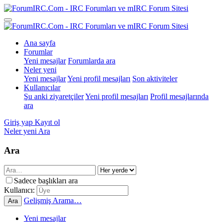
Ana sayfa
Forumlar
Yeni mesajlar
Forumlarda ara
Neler yeni
Yeni mesajlar
Yeni profil mesajları
Son aktiviteler
Kullanıcılar
Şu anki ziyaretçiler
Yeni profil mesajları
Profil mesajlarında
ara
Giriş yap
Kayıt ol
Neler yeni
Ara
Ara
Sadece başlıkları ara
Kullanıcı:
Gelişmiş Arama…
Ara
Yeni mesajlar