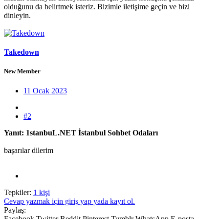
olduğunu da belirtmek isteriz. Bizimle iletişime geçin ve bizi
dinleyin.
Takedown
New Member
11 Ocak 2023
#2
Yanıt: 1stanbuL.NET İstanbul Sohbet Odaları
başarılar dilerim
Tepkiler:
1 kişi
Cevap yazmak için giriş yap yada kayıt ol.
Paylaş:
Facebook
Twitter
Reddit
Pinterest
Tumblr
WhatsApp
E-posta