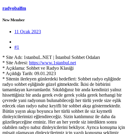
radyobalfm
New Member
11 Ocak 2023
#1
* Site Adı: 1stanbuL.NET | İstanbul Sohbet Odaları
* Site Adresi:
https://www.1stanbul.net
* Açıklama: Sohbet ve Radyo Klasiği
* Açıldığı Tarih: 09.01.2023
* Sitenin ilerleyen günlerdeki hedefleri: Sohbet radyo eşliğinde
radyo sohbet eşliğinde güzel gitmektedir. İkisi de birbirini
tamamlayan kavramlardır. Sıkıldığınız bir anda kendinizi yalnız
hissettiğiniz bir anda gerek evde gerek yolda gerek herhangi bir
çevrede yani radyonun bulunabileceği her türlü yerde size eşlik
edecek olan radyo nabız keyifli bir sohbet akışı göstermektedir.
Bütün yayın akışı boyunca her türlü sohbet ile siz kıymetli
dinleyicilerimizi eğlendireceğiz. Sizin katılımınız ile daha da
güzelleşeceğine eminiz. Her an her yerde siz istedikten sonra
olabilen radyo nabız dinleyicilerini bekliyor. Ayrıca konuşma için
müsait olamayan dinleyicilerimiz için yazılı konuşma şeklimiz