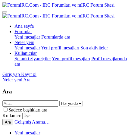
Ana sayfa
Forumlar
Yeni mesajlar
Forumlarda ara
Neler yeni
Yeni mesajlar
Yeni profil mesajları
Son aktiviteler
Kullanıcılar
Şu anki ziyaretçiler
Yeni profil mesajları
Profil mesajlarında
ara
Giriş yap
Kayıt ol
Neler yeni
Ara
Ara
Sadece başlıkları ara
Kullanıcı:
Gelişmiş Arama…
Ara
Yeni mesajlar