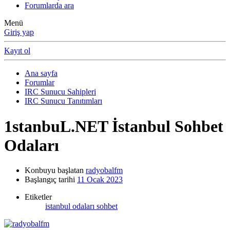
Forumlarda ara
Menü
Giriş yap
Kayıt ol
Ana sayfa
Forumlar
IRC Sunucu Sahipleri
IRC Sunucu Tanıtımları
1stanbuL.NET İstanbul Sohbet
Odaları
Konbuyu başlatan
radyobalfm
Başlangıç tarihi
11 Ocak 2023
Etiketler
istanbul
odaları
sohbet