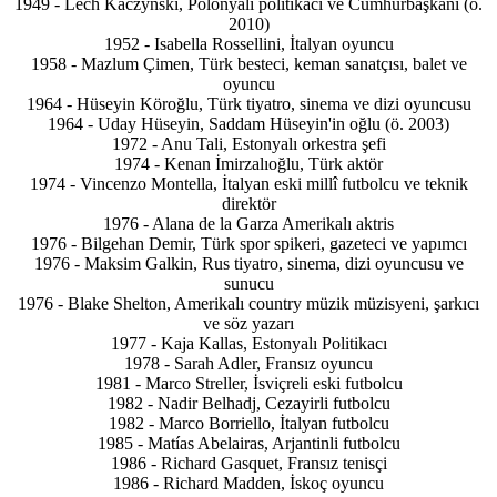
1949 - Lech Kaczyński, Polonyalı politikacı ve Cumhurbaşkanı (ö.
2010)
1952 - Isabella Rossellini, İtalyan oyuncu
1958 - Mazlum Çimen, Türk besteci, keman sanatçısı, balet ve
oyuncu
1964 - Hüseyin Köroğlu, Türk tiyatro, sinema ve dizi oyuncusu
1964 - Uday Hüseyin, Saddam Hüseyin'in oğlu (ö. 2003)
1972 - Anu Tali, Estonyalı orkestra şefi
1974 - Kenan İmirzalıoğlu, Türk aktör
1974 - Vincenzo Montella, İtalyan eski millî futbolcu ve teknik
direktör
1976 - Alana de la Garza Amerikalı aktris
1976 - Bilgehan Demir, Türk spor spikeri, gazeteci ve yapımcı
1976 - Maksim Galkin, Rus tiyatro, sinema, dizi oyuncusu ve
sunucu
1976 - Blake Shelton, Amerikalı country müzik müzisyeni, şarkıcı
ve söz yazarı
1977 - Kaja Kallas, Estonyalı Politikacı
1978 - Sarah Adler, Fransız oyuncu
1981 - Marco Streller, İsviçreli eski futbolcu
1982 - Nadir Belhadj, Cezayirli futbolcu
1982 - Marco Borriello, İtalyan futbolcu
1985 - Matías Abelairas, Arjantinli futbolcu
1986 - Richard Gasquet, Fransız tenisçi
1986 - Richard Madden, İskoç oyuncu