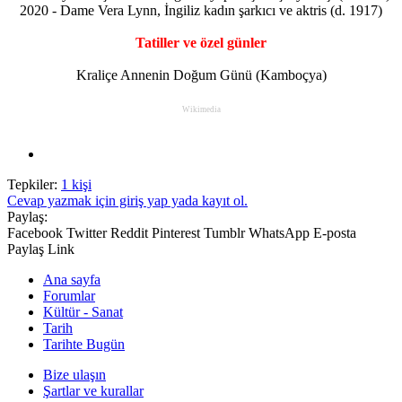
2020 - Dame Vera Lynn, İngiliz kadın şarkıcı ve aktris (d. 1917)
Tatiller ve özel günler
Kraliçe Annenin Doğum Günü (Kamboçya)
Wikimedia
Tepkiler:
1 kişi
Cevap yazmak için giriş yap yada kayıt ol.
Paylaş:
Facebook
Twitter
Reddit
Pinterest
Tumblr
WhatsApp
E-posta
Paylaş
Link
Ana sayfa
Forumlar
Kültür - Sanat
Tarih
Tarihte Bugün
Bize ulaşın
Şartlar ve kurallar