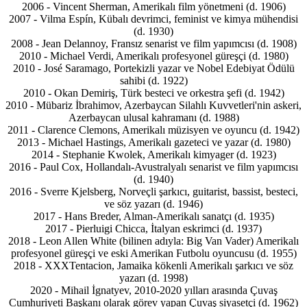
2006 - Vincent Sherman, Amerikalı film yönetmeni (d. 1906)
2007 - Vilma Espín, Kübalı devrimci, feminist ve kimya mühendisi
(d. 1930)
2008 - Jean Delannoy, Fransız senarist ve film yapımcısı (d. 1908)
2010 - Michael Verdi, Amerikalı profesyonel güreşçi (d. 1980)
2010 - José Saramago, Portekizli yazar ve Nobel Edebiyat Ödülü
sahibi (d. 1922)
2010 - Okan Demiriş, Türk besteci ve orkestra şefi (d. 1942)
2010 - Mübariz İbrahimov, Azerbaycan Silahlı Kuvvetleri'nin askeri,
Azerbaycan ulusal kahramanı (d. 1988)
2011 - Clarence Clemons, Amerikalı müzisyen ve oyuncu (d. 1942)
2013 - Michael Hastings, Amerikalı gazeteci ve yazar (d. 1980)
2014 - Stephanie Kwolek, Amerikalı kimyager (d. 1923)
2016 - Paul Cox, Hollandalı-Avustralyalı senarist ve film yapımcısı
(d. 1940)
2016 - Sverre Kjelsberg, Norveçli şarkıcı, guitarist, bassist, besteci,
ve söz yazarı (d. 1946)
2017 - Hans Breder, Alman-Amerikalı sanatçı (d. 1935)
2017 - Pierluigi Chicca, İtalyan eskrimci (d. 1937)
2018 - Leon Allen White (bilinen adıyla: Big Van Vader) Amerikalı
profesyonel güreşçi ve eski Amerikan Futbolu oyuncusu (d. 1955)
2018 - XXXTentacion, Jamaika kökenli Amerikalı şarkıcı ve söz
yazarı (d. 1998)
2020 - Mihail İgnatyev, 2010-2020 yılları arasında Çuvaş
Cumhuriyeti Başkanı olarak görev yapan Çuvaş siyasetçi (d. 1962)