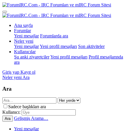
Ana sayfa
Forumlar
Yeni mesajlar
Forumlarda ara
Neler yeni
Yeni mesajlar
Yeni profil mesajları
Son aktiviteler
Kullanıcılar
Şu anki ziyaretçiler
Yeni profil mesajları
Profil mesajlarında
ara
Giriş yap
Kayıt ol
Neler yeni
Ara
Ara
Sadece başlıkları ara
Kullanıcı:
Gelişmiş Arama…
Ara
Yeni mesajlar