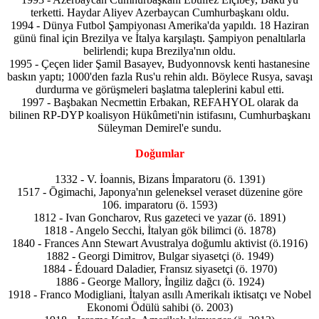
terketti. Haydar Aliyev Azerbaycan Cumhurbaşkanı oldu.
1994 - Dünya Futbol Şampiyonası Amerika'da yapıldı. 18 Haziran
günü final için Brezilya ve İtalya karşılaştı. Şampiyon penaltılarla
belirlendi; kupa Brezilya'nın oldu.
1995 - Çeçen lider Şamil Basayev, Budyonnovsk kenti hastanesine
baskın yaptı; 1000'den fazla Rus'u rehin aldı. Böylece Rusya, savaşı
durdurma ve görüşmeleri başlatma taleplerini kabul etti.
1997 - Başbakan Necmettin Erbakan, REFAHYOL olarak da
bilinen RP-DYP koalisyon Hükûmeti'nin istifasını, Cumhurbaşkanı
Süleyman Demirel'e sundu.
Doğumlar
1332 - V. İoannis, Bizans İmparatoru (ö. 1391)
1517 - Ōgimachi, Japonya'nın geleneksel veraset düzenine göre
106. imparatoru (ö. 1593)
1812 - Ivan Goncharov, Rus gazeteci ve yazar (ö. 1891)
1818 - Angelo Secchi, İtalyan gök bilimci (ö. 1878)
1840 - Frances Ann Stewart Avustralya doğumlu aktivist (ö.1916)
1882 - Georgi Dimitrov, Bulgar siyasetçi (ö. 1949)
1884 - Édouard Daladier, Fransız siyasetçi (ö. 1970)
1886 - George Mallory, İngiliz dağcı (ö. 1924)
1918 - Franco Modigliani, İtalyan asıllı Amerikalı iktisatçı ve Nobel
Ekonomi Ödülü sahibi (ö. 2003)