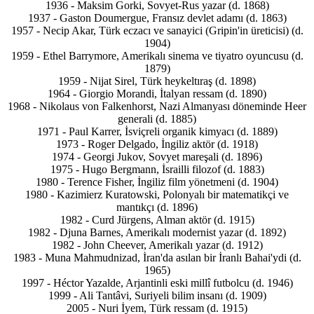
1936 - Maksim Gorki, Sovyet-Rus yazar (d. 1868)
1937 - Gaston Doumergue, Fransız devlet adamı (d. 1863)
1957 - Necip Akar, Türk eczacı ve sanayici (Gripin'in üreticisi) (d.
1904)
1959 - Ethel Barrymore, Amerikalı sinema ve tiyatro oyuncusu (d.
1879)
1959 - Nijat Sirel, Türk heykeltıraş (d. 1898)
1964 - Giorgio Morandi, İtalyan ressam (d. 1890)
1968 - Nikolaus von Falkenhorst, Nazi Almanyası döneminde Heer
generali (d. 1885)
1971 - Paul Karrer, İsviçreli organik kimyacı (d. 1889)
1973 - Roger Delgado, İngiliz aktör (d. 1918)
1974 - Georgi Jukov, Sovyet mareşali (d. 1896)
1975 - Hugo Bergmann, İsrailli filozof (d. 1883)
1980 - Terence Fisher, İngiliz film yönetmeni (d. 1904)
1980 - Kazimierz Kuratowski, Polonyalı bir matematikçi ve
mantıkçı (d. 1896)
1982 - Curd Jürgens, Alman aktör (d. 1915)
1982 - Djuna Barnes, Amerikalı modernist yazar (d. 1892)
1982 - John Cheever, Amerikalı yazar (d. 1912)
1983 - Muna Mahmudnizad, İran'da asılan bir İranlı Bahai'ydi (d.
1965)
1997 - Héctor Yazalde, Arjantinli eski millî futbolcu (d. 1946)
1999 - Ali Tantâvi, Suriyeli bilim insanı (d. 1909)
2005 - Nuri İyem, Türk ressam (d. 1915)