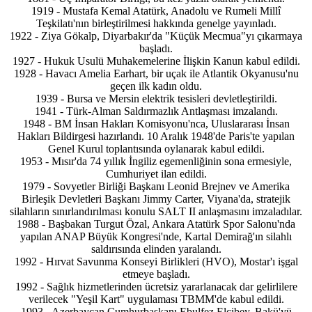
1919 - Mustafa Kemal Atatürk, Anadolu ve Rumeli Millî
Teşkilatı'nın birleştirilmesi hakkında genelge yayınladı.
1922 - Ziya Gökalp, Diyarbakır'da "Küçük Mecmua"yı çıkarmaya
başladı.
1927 - Hukuk Usulü Muhakemelerine İlişkin Kanun kabul edildi.
1928 - Havacı Amelia Earhart, bir uçak ile Atlantik Okyanusu'nu
geçen ilk kadın oldu.
1939 - Bursa ve Mersin elektrik tesisleri devletleştirildi.
1941 - Türk-Alman Saldırmazlık Antlaşması imzalandı.
1948 - BM İnsan Hakları Komisyonu'nca, Uluslararası İnsan
Hakları Bildirgesi hazırlandı. 10 Aralık 1948'de Paris'te yapılan
Genel Kurul toplantısında oylanarak kabul edildi.
1953 - Mısır'da 74 yıllık İngiliz egemenliğinin sona ermesiyle,
Cumhuriyet ilan edildi.
1979 - Sovyetler Birliği Başkanı Leonid Brejnev ve Amerika
Birleşik Devletleri Başkanı Jimmy Carter, Viyana'da, stratejik
silahların sınırlandırılması konulu SALT II anlaşmasını imzaladılar.
1988 - Başbakan Turgut Özal, Ankara Atatürk Spor Salonu'nda
yapılan ANAP Büyük Kongresi'nde, Kartal Demirağ'ın silahlı
saldırısında elinden yaralandı.
1992 - Hırvat Savunma Konseyi Birlikleri (HVO), Mostar'ı işgal
etmeye başladı.
1992 - Sağlık hizmetlerinden ücretsiz yararlanacak dar gelirlilere
verilecek "Yeşil Kart" uygulaması TBMM'de kabul edildi.
1993 - Azerbaycan Cumhurbaşkanı Ebulfez Elçibey, Bakü'yü