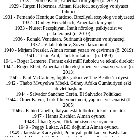
1918 - Jerome Karle, Amerikalı kimyager (ö. 2013)
1929 - Jürgen Habermas, Alman felsefeci, sosyolog ve siyaset
bilimci
1931 - Fernando Henrique Cardoso, Brezilyalı sosyolog ve siyasetçi
1932 - Dudley Herschbach, Amerikalı kimyager
1933 - Nusret Pezeşkiyan, İranlı nörolog, psikiyatrist ve
psikoterapist (ö. 2010)
1936 - Ronald Venetiaan, Surinamlı öğretmen ve siyasetçi
1937 - Vitali Jolobov, Sovyet kozmonot
1940 - Mirjam Pressler, Alman roman yazarı ve çevirmen (ö. 2019)
1941 - Tekin Aral, Türk karikatürist (ö. 1999)
1941 - Roger Lemerre, Fransız eski millî futbolcu ve teknik direktör
1942 - Roger Ebert, Amerikalı film eleştirmeni ve senaryo yazarı (ö.
2013)
1942 - Paul McCartney, İngiliz şarkıcı ve The Beatles'ın üyesi
1942 - Thabo Mvuyelwa Mbeki, Güney Afrika Cumhuriyeti eski
devlet başkanı
1944 - Salvador Sánchez Cerén, El Salvador Politikacı
1944 - Ömer Kavur, Türk film yönetmeni, yapımcı ve senarist (ö.
2005)
1946 - Fabio Capello, İtalyan eski futbolcu, teknik direktör
1947 - Hanns Zischler, Alman oyuncu
1948 - İlhan Şeşen, Türk müzisyen ve oyuncu
1949 - Peggy Lukac, ABD doğumlu Alman oyuncu
1949 - Jarosław Kaczyński, Polonyalı politikacı ve Başbakan