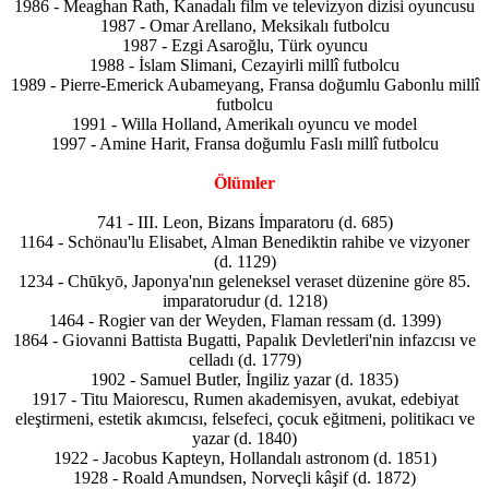
1986 - Meaghan Rath, Kanadalı film ve televizyon dizisi oyuncusu
1987 - Omar Arellano, Meksikalı futbolcu
1987 - Ezgi Asaroğlu, Türk oyuncu
1988 - İslam Slimani, Cezayirli millî futbolcu
1989 - Pierre-Emerick Aubameyang, Fransa doğumlu Gabonlu millî
futbolcu
1991 - Willa Holland, Amerikalı oyuncu ve model
1997 - Amine Harit, Fransa doğumlu Faslı millî futbolcu
Ölümler
741 - III. Leon, Bizans İmparatoru (d. 685)
1164 - Schönau'lu Elisabet, Alman Benediktin rahibe ve vizyoner
(d. 1129)
1234 - Chūkyō, Japonya'nın geleneksel veraset düzenine göre 85.
imparatorudur (d. 1218)
1464 - Rogier van der Weyden, Flaman ressam (d. 1399)
1864 - Giovanni Battista Bugatti, Papalık Devletleri'nin infazcısı ve
celladı (d. 1779)
1902 - Samuel Butler, İngiliz yazar (d. 1835)
1917 - Titu Maiorescu, Rumen akademisyen, avukat, edebiyat
eleştirmeni, estetik akımcısı, felsefeci, çocuk eğitmeni, politikacı ve
yazar (d. 1840)
1922 - Jacobus Kapteyn, Hollandalı astronom (d. 1851)
1928 - Roald Amundsen, Norveçli kâşif (d. 1872)