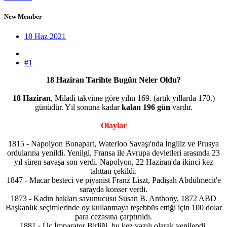
New Member
18 Haz 2021
#1
18 Haziran Tarihte Bugün Neler Oldu?
18 Haziran
, Miladi takvime göre yılın 169. (artık yıllarda 170.)
günüdür. Yıl sonuna kadar
kalan 196 gün
vardır.
Olaylar
1815 - Napolyon Bonapart, Waterloo Savaşı'nda İngiliz ve Prusya
ordularına yenildi. Yenilgi, Fransa ile Avrupa devletleri arasında 23
yıl süren savaşa son verdi. Napolyon, 22 Haziran'da ikinci kez
tahttan çekildi.
1847 - Macar besteci ve piyanist Franz Liszt, Padişah Abdülmecit'e
sarayda konser verdi.
1873 - Kadın hakları savunucusu Susan B. Anthony, 1872 ABD
Başkanlık seçimlerinde oy kullanmaya teşebbüs ettiği için 100 dolar
para cezasına çarptırıldı.
1881 - Üç İmparator Birliği, bu kez yazılı olarak yenilendi.