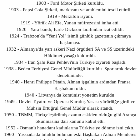
1903 - Ford Motor Şirketi kuruldu.
1903 - Pepsi Cola Şirketi, markasını ve amblemini tescil ettirdi.
1919 - Merzifon isyanı.
1919 - Yörük Ali Efe, Yunan müfrezesini imha etti.
1920 - Yara bandı, Earle Dickson tarafından icat edildi.
1924 - Trabzon'da "Yeni Yol" isimli günlük gazetenin çıkmaya
başlaması.
1932 - Almanya'da yarı askeri Nazi örgütleri SA ve SS üzerindeki
Hükûmet yasağı kaldırıldı.
1934 - İran Şahı Rıza Pehlevi'nin Türkiye ziyareti başladı.
1938 - Beden Terbiyesi Genel Müdürlüğü kuruldu. Spor artık devlet
denetiminde.
1940 - Henri Philippe Pétain, Alman işgalinin ardından Fransa
Başbakanı oldu.
1940 - Litvanya'da komünist yönetim kuruldu.
1949 - Devlet Tiyatro ve Operası Kuruluş Yasası yürürlüğe girdi ve
Muhsin Ertuğrul Genel Müdür olarak atandı.
1950 - TBMM, Türkçeleştirilmiş ezanın eskiden olduğu gibi Arapça
okunmasına dair kanunu kabul etti.
1952 - Osmanlı hanedanı kadınlarına Türkiye'ye dönme izni çıktı.
1960 - Yassıada'da tutuklu bulunan eski Başbakan Adnan Menderes