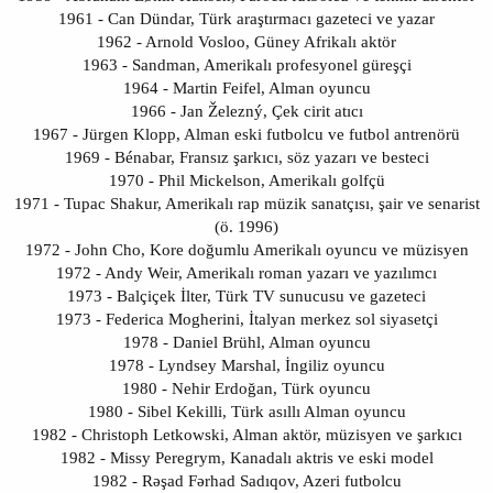
1961 - Can Dündar, Türk araştırmacı gazeteci ve yazar
1962 - Arnold Vosloo, Güney Afrikalı aktör
1963 - Sandman, Amerikalı profesyonel güreşçi
1964 - Martin Feifel, Alman oyuncu
1966 - Jan Železný, Çek cirit atıcı
1967 - Jürgen Klopp, Alman eski futbolcu ve futbol antrenörü
1969 - Bénabar, Fransız şarkıcı, söz yazarı ve besteci
1970 - Phil Mickelson, Amerikalı golfçü
1971 - Tupac Shakur, Amerikalı rap müzik sanatçısı, şair ve senarist
(ö. 1996)
1972 - John Cho, Kore doğumlu Amerikalı oyuncu ve müzisyen
1972 - Andy Weir, Amerikalı roman yazarı ve yazılımcı
1973 - Balçiçek İlter, Türk TV sunucusu ve gazeteci
1973 - Federica Mogherini, İtalyan merkez sol siyasetçi
1978 - Daniel Brühl, Alman oyuncu
1978 - Lyndsey Marshal, İngiliz oyuncu
1980 - Nehir Erdoğan, Türk oyuncu
1980 - Sibel Kekilli, Türk asıllı Alman oyuncu
1982 - Christoph Letkowski, Alman aktör, müzisyen ve şarkıcı
1982 - Missy Peregrym, Kanadalı aktris ve eski model
1982 - Rəşad Fərhad Sadıqov, Azeri futbolcu