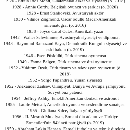
1926 - Efraín Ríos Montt, Guatemalalı asker ve siyasetçi (ö. 2018)
1928 - Annie Cordy, Belçikalı oyuncu ve şarkıcı (ö. 2020)
1928 - Ernst Stankovski, Avusturyalı aktör
1930 - Vilmos Zsigmond, Oscar ödüllü Macar-Amerikalı
sinematograf (ö. 2016)
1938 - Joyce Carol Oates, Amerikalı yazar
1942 - Walter Schwimmer, Avusturyalı siyasetçi ve diplomat
1943 - Raymond Ramazani Baya, Demokratik Kongolu siyasetçi ve
eski bakan (ö. 2019)
1946 - Esen Püsküllü, Türk sinema oyuncusu
1949 - Fatma Belgen, Türk sinema ve dizi oyuncusu
1952 - Yıldırım Öcek, Türk tiyatro ve televizyon oyuncusu (ö.
2018)
1952 - Yorgo Papandreu, Yunan siyasetçi
1952 - Alexander Zaitsev, Olimpiyat, Dünya ve Avrupa şampiyonu
Sovyet buz patenci
1954 - Jeffrey Ashby, Emekli Amerikan denizci ve astronot
1955 - Laurie Metcalf, Amerikalı oyuncu ve seslendirme sanatçısı
1955 - Giuliana Salce, İtalyan yürüyüşçü
1956 - II. Mesrob Mutafyan, Ermeni din adamı ve Türkiye
Ermenileri'nin 84'üncü patriğiydi (ö. 2019)
1959 - Abraham Løkin Hansen, Faroeli futbolcu ve teknik direktör