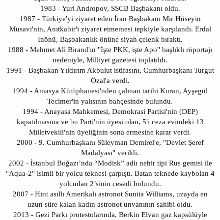
1983 - Yuri Andropov, SSCB Başbakanı oldu.
1987 - Türkiye'yi ziyaret eden İran Başbakanı Mir Hüseyin
Musavi'nin, Anıtkabir'i ziyaret etmemesi tepkiyle karşılandı. Erdal
İnönü, Başbakanlık önüne siyah çelenk bıraktı.
1988 - Mehmet Ali Birand'ın "İşte PKK, işte Apo" başlıklı röportajı
nedeniyle, Milliyet gazetesi toplatıldı.
1991 - Başbakan Yıldırım Akbulut istifasını, Cumhurbaşkanı Turgut
Özal'a verdi.
1994 - Amasya Kütüphanesi'nden çalınan tarihi Kuran, Ayşegül
Tecimer'in yalısının bahçesinde bulundu.
1994 - Anayasa Mahkemesi, Demokrasi Partisi'nin (DEP)
kapatılmasına ve bu Parti'nin üyesi olan, 5'i ceza evindeki 13
Milletvekili'nin üyeliğinin sona ermesine karar verdi.
2000 - 9. Cumhurbaşkanı Süleyman Demirel'e, "Devlet Şeref
Madalyası" verildi.
2002 - İstanbul Boğazı’nda “Modisk” adlı nehir tipi Rus gemisi ile
"Aqua-2" isimli bir yolcu teknesi çarpıştı. Batan teknede kaybolan 4
yolcudan 2’sinin cesedi bulundu.
2007 - Hint asıllı Amerikalı astronot Sunita Williams, uzayda en
uzun süre kalan kadın astronot unvanının sahibi oldu.
2013 - Gezi Parkı protestolarında, Berkin Elvan gaz kapsülüyle