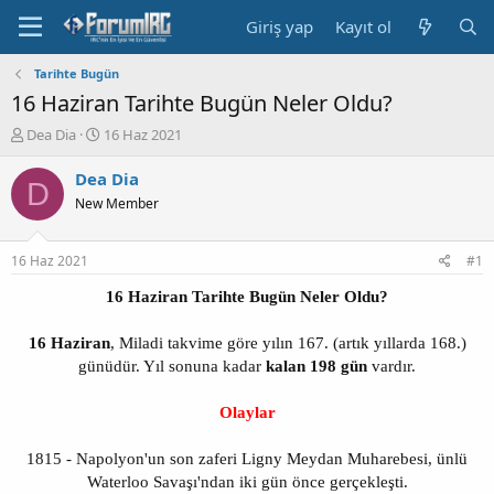
Giriş yap
Kayıt ol
Tarihte Bugün
16 Haziran Tarihte Bugün Neler Oldu?
K
B
Dea Dia
16 Haz 2021
o
a
n
ş
Dea Dia
D
b
l
New Member
u
a
y
n
u
g
16 Haz 2021
#1
b
ı
a
ç
16 Haziran Tarihte Bugün Neler Oldu?
ş
t
l
a
16 Haziran
, Miladi takvime göre yılın 167. (artık yıllarda 168.)
a
r
günüdür. Yıl sonuna kadar
kalan 198 gün
vardır.
t
i
a
h
n
i
Olaylar
1815 - Napolyon'un son zaferi Ligny Meydan Muharebesi, ünlü
Waterloo Savaşı'ndan iki gün önce gerçekleşti.