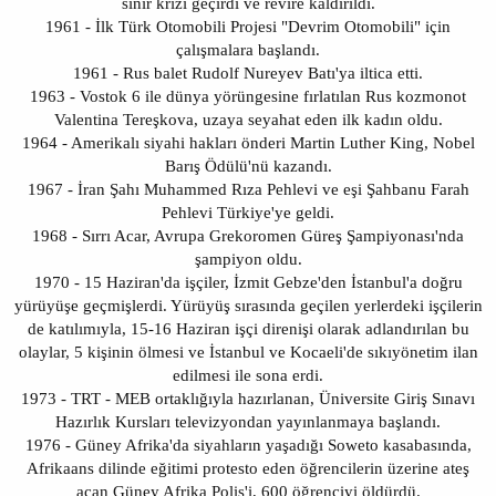
sinir krizi geçirdi ve revire kaldırıldı.
1961 - İlk Türk Otomobili Projesi "Devrim Otomobili" için
çalışmalara başlandı.
1961 - Rus balet Rudolf Nureyev Batı'ya iltica etti.
1963 - Vostok 6 ile dünya yörüngesine fırlatılan Rus kozmonot
Valentina Tereşkova, uzaya seyahat eden ilk kadın oldu.
1964 - Amerikalı siyahi hakları önderi Martin Luther King, Nobel
Barış Ödülü'nü kazandı.
1967 - İran Şahı Muhammed Rıza Pehlevi ve eşi Şahbanu Farah
Pehlevi Türkiye'ye geldi.
1968 - Sırrı Acar, Avrupa Grekoromen Güreş Şampiyonası'nda
şampiyon oldu.
1970 - 15 Haziran'da işçiler, İzmit Gebze'den İstanbul'a doğru
yürüyüşe geçmişlerdi. Yürüyüş sırasında geçilen yerlerdeki işçilerin
de katılımıyla, 15-16 Haziran işçi direnişi olarak adlandırılan bu
olaylar, 5 kişinin ölmesi ve İstanbul ve Kocaeli'de sıkıyönetim ilan
edilmesi ile sona erdi.
1973 - TRT - MEB ortaklığıyla hazırlanan, Üniversite Giriş Sınavı
Hazırlık Kursları televizyondan yayınlanmaya başlandı.
1976 - Güney Afrika'da siyahların yaşadığı Soweto kasabasında,
Afrikaans dilinde eğitimi protesto eden öğrencilerin üzerine ateş
açan Güney Afrika Polis'i, 600 öğrenciyi öldürdü.