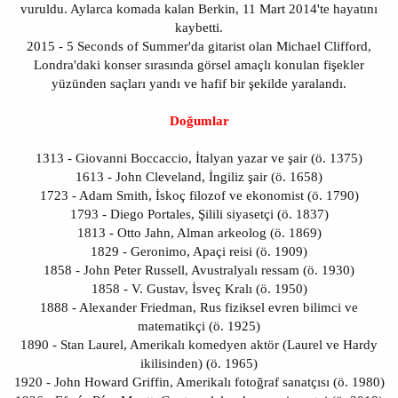
vuruldu. Aylarca komada kalan Berkin, 11 Mart 2014'te hayatını
kaybetti.
2015 - 5 Seconds of Summer'da gitarist olan Michael Clifford,
Londra'daki konser sırasında görsel amaçlı konulan fişekler
yüzünden saçları yandı ve hafif bir şekilde yaralandı.
Doğumlar
1313 - Giovanni Boccaccio, İtalyan yazar ve şair (ö. 1375)
1613 - John Cleveland, İngiliz şair (ö. 1658)
1723 - Adam Smith, İskoç filozof ve ekonomist (ö. 1790)
1793 - Diego Portales, Şilili siyasetçi (ö. 1837)
1813 - Otto Jahn, Alman arkeolog (ö. 1869)
1829 - Geronimo, Apaçi reisi (ö. 1909)
1858 - John Peter Russell, Avustralyalı ressam (ö. 1930)
1858 - V. Gustav, İsveç Kralı (ö. 1950)
1888 - Alexander Friedman, Rus fiziksel evren bilimci ve
matematikçi (ö. 1925)
1890 - Stan Laurel, Amerikalı komedyen aktör (Laurel ve Hardy
ikilisinden) (ö. 1965)
1920 - John Howard Griffin, Amerikalı fotoğraf sanatçısı (ö. 1980)