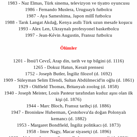
1983 - Naz Elmas, Türk sinema, televizyon ve tiyatro oyuncusu
1986 - Fernando Muslera, Uruguaylı futbolcu
1987 - Aya Sameshima, Japon millî futbolcu
1988 - Tarık Langat Akdağ, Kenya asıllı Türk uzun mesafe koşucu
1993 - Alex Len, Ukraynalı profesyonel basketbolcu
1997 - Jean-Kévin Augustin, Fransız futbolcu
Ölümler
1201 - İbnü'l Cevzî, Arap din, tarih ve tıp bilgini (d. 1116)
1265 - Dokuz Hatun, Kerait prensesi
1752 - Joseph Butler, İngiliz filozof (d. 1692)
1909 - Süleyman Selim Efendi, Sultan Abdülmecid'in oğlu (d. 1861)
1929 - Oldfield Thomas, Britanyalı zoolog (d. 1858)
1940 - Joseph Meister, Louis Pasteur tarafından kuduz aşısı olan ilk
kişi (d. 1876)
1944 - Marc Bloch, Fransız tarihçi (d. 1886)
1947 - Bronisław Huberman, Çestohova'da doğan Polonyalı
kemancı (d. 1882)
1953 - Margaret Bondfield, İngiliz politikacı (d. 1873)
1958 - Imre Nagy, Macar siyasetçi (d. 1896)