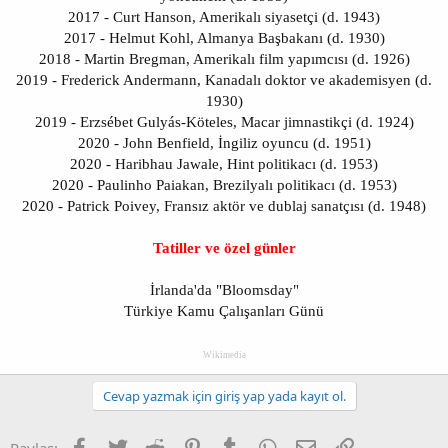
2017 - Curt Hanson, Amerikalı siyasetçi (d. 1943)
2017 - Helmut Kohl, Almanya Başbakanı (d. 1930)
2018 - Martin Bregman, Amerikalı film yapımcısı (d. 1926)
2019 - Frederick Andermann, Kanadalı doktor ve akademisyen (d.
1930)
2019 - Erzsébet Gulyás-Köteles, Macar jimnastikçi (d. 1924)
2020 - John Benfield, İngiliz oyuncu (d. 1951)
2020 - Haribhau Jawale, Hint politikacı (d. 1953)
2020 - Paulinho Paiakan, Brezilyalı politikacı (d. 1953)
2020 - Patrick Poivey, Fransız aktör ve dublaj sanatçısı (d. 1948)
Tatiller ve özel günler
İrlanda'da "Bloomsday"
Türkiye Kamu Çalışanları Günü
Wikimedia
Cevap yazmak için giriş yap yada kayıt ol.
Facebook
Twitter
Reddit
Pinterest
Tumblr
WhatsApp
E-posta
Link
Paylaş: