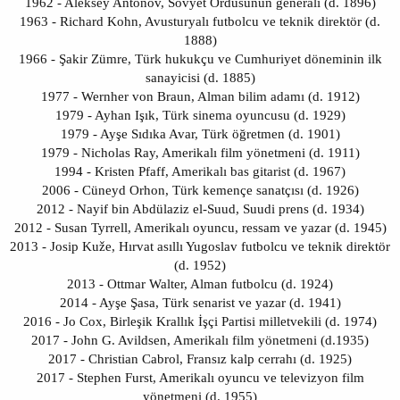
1962 - Aleksey Antonov, Sovyet Ordusunun generali (d. 1896)
1963 - Richard Kohn, Avusturyalı futbolcu ve teknik direktör (d.
1888)
1966 - Şakir Zümre, Türk hukukçu ve Cumhuriyet döneminin ilk
sanayicisi (d. 1885)
1977 - Wernher von Braun, Alman bilim adamı (d. 1912)
1979 - Ayhan Işık, Türk sinema oyuncusu (d. 1929)
1979 - Ayşe Sıdıka Avar, Türk öğretmen (d. 1901)
1979 - Nicholas Ray, Amerikalı film yönetmeni (d. 1911)
1994 - Kristen Pfaff, Amerikalı bas gitarist (d. 1967)
2006 - Cüneyd Orhon, Türk kemençe sanatçısı (d. 1926)
2012 - Nayif bin Abdülaziz el-Suud, Suudi prens (d. 1934)
2012 - Susan Tyrrell, Amerikalı oyuncu, ressam ve yazar (d. 1945)
2013 - Josip Kuže, Hırvat asıllı Yugoslav futbolcu ve teknik direktör
(d. 1952)
2013 - Ottmar Walter, Alman futbolcu (d. 1924)
2014 - Ayşe Şasa, Türk senarist ve yazar (d. 1941)
2016 - Jo Cox, Birleşik Krallık İşçi Partisi milletvekili (d. 1974)
2017 - John G. Avildsen, Amerikalı film yönetmeni (d.1935)
2017 - Christian Cabrol, Fransız kalp cerrahı (d. 1925)
2017 - Stephen Furst, Amerikalı oyuncu ve televizyon film
yönetmeni (d. 1955)